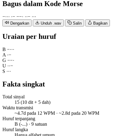
Bagus
dalam Kode Morse
−
·
·
·
·
−
−
−
·
·
·
−
·
·
·
Dengarkan
Unduh .wav
Salin
Bagikan
Uraian per huruf
B
−
·
·
·
A
·
−
G
−
−
·
U
·
·
−
S
·
·
·
Fakta singkat
Total sinyal
15 (10 dit + 5 dah)
Waktu transmisi
~4.7d pada 12 WPM · ~2.8d pada 20 WPM
Huruf terpanjang
B (-...) · 9 satuan
Huruf langka
Hanya alfabet umum