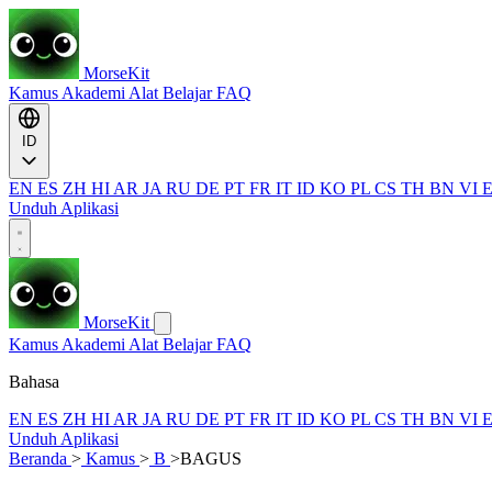
MorseKit
Kamus
Akademi
Alat
Belajar
FAQ
ID
EN
ES
ZH
HI
AR
JA
RU
DE
PT
FR
IT
ID
KO
PL
CS
TH
BN
VI
Unduh Aplikasi
MorseKit
Kamus
Akademi
Alat
Belajar
FAQ
Bahasa
EN
ES
ZH
HI
AR
JA
RU
DE
PT
FR
IT
ID
KO
PL
CS
TH
BN
VI
Unduh Aplikasi
Beranda
>
Kamus
>
B
>
BAGUS