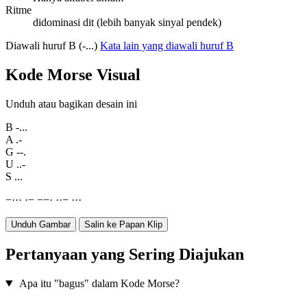
Ritme
didominasi dit (lebih banyak sinyal pendek)
Diawali huruf B (-...)
Kata lain yang diawali huruf B
Kode Morse Visual
Unduh atau bagikan desain ini
B
-...
A
.-
G
--.
U
..-
S
...
−
·
·
·
·
−
−
−
·
·
·
−
·
·
·
Unduh Gambar
Salin ke Papan Klip
Pertanyaan yang Sering Diajukan
Apa itu "bagus" dalam Kode Morse?