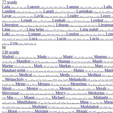
77 words
Lada
.-.. .- -.. .-
Lagoon
.-.. .- --. --- --- -.
Laguna
.-.. .- --. ..- -. .-
Laila
Landing
.-.. .- -. -.. .. -. --.
Langit
.-.. .- -. --. .. -
Lanjutkan
.-.. .- -. .--- .
Layar
.-.. .- -.-- .- .-.
Layla
.-.. .- -.-- .-.. .-
Leader
.-.. . .- -.. . .-.
Leave
.
.-.. . .. .-.. .-
Lemah
.-.. . -- .- ....
Lembah
.-.. . -- -... .- ....
Lembut
.-.. . 
Liberation
.-.. .. -... . .-. .- - .. --- -.
Liburan
.-.. .. -... ..- .-. .- -.
Lieutena
Lima
.-.. .. -- .-
Lima belas
.-.. .. -- .- -... . .-.. .- ...
Lima puluh
.-.. .. -- .
Loki
.-.. --- -.- ..
Lompat
.-.. --- -- .--. .- -
London
.-.. --- -. -.. --- -.
Lon
--- -.-- .- .-.. - -.--
Luca
.-.. ..- -.-. .-
Lucas
.-.. ..- -.-. .- ...
Lucia
.-.. ..- -.
..-. ..
Lyra
.-.. -.-- .-. .-
M
130 words
Madrid
-- .- -.. .-. .. -..
Madu
-- .- -.. ..-
Magic
-- .- --. .. -.-.
Magnus
-- .
.- -. --. .-
Manifest
-- .- -. .. ..-. . ... -
Mantap
-- .- -. - .- .--.
Maple
-- .- .-
Marine
-- .- .-. .. -. .
Mark
-- .- .-. -.-
Markas
-- .- .-. -.- .- ...
Mars
-- .- .
Matahari terbit
-- .- - .- .... .- .-. .. - . .-. -... .. -
Matias
-- .- - .. .- ...
Matr
.- -.. --- .--
Medical
-- . -.. .. -.-. .- .-..
Medis
-- . -.. .. ...
Meditasi
-- . -.. 
..
Melancholy
-- . .-.. .- -. -.-. .... --- .-.. -.--
Melankolis
-- . .-.. .- -. -.- --
- -.- .- -.
Meme
-- . -- .
Menara
-- . -. .- .-. .-
Menerima
-- . -. . .-. .. -- .-
Menit
-- . -. .. -
Mentor
-- . -. - --- .-.
Menuju
-- . -. ..- .--- ..-
Merah
-- . 
Mercusuar
-- . .-. -.-. ..- ... ..- .- .-.
Mercy
-- . .-. -.-. -.--
Merkurius
-- . .
---
Mia
-- .. .-
Miami
-- .. .- -- ..
Michael
-- .. -.-. .... .- . .-..
Midnight
-- 
..-. ..- .-..
Mindfulness
-- .. -. -.. ..-. ..- .-.. -. . ... ...
Ming
-- .. -. --.
Ming
-- .--- --- .-.. -. .. .-.
Modulasi
-- --- -.. ..- .-.. .- ... ..
Modulation
-- --- -.. 
-. -
Moon
-- --- --- -.
Morning
-- --- .-. -. .. -. --.
Mosaic
-- --- ... .- .. -.-.