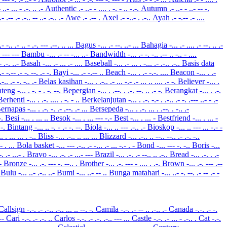
- ..- ... - .-. .. .-
Authentic
.- ..- - .... . -. - .. -.-.
Autumn
.- ..- - ..- -- -.
.- .-- .- .-.. -- ..- .-.. .-
Awe
.- .-- .
Axel
.- -..- . .-..
Ayah
.- -.-- .- ....
.- -.. .- .. - .-. --- .--. .. ...
Bagus
-... .- --. ..- ...
Bahagia
-... .- .... .- --. .. .-
.. --- ---
Bambu
-... .- -- -... ..-
Bandwidth
-... .- -. -.. .-- .. -.. - ....
.- .-. ..-
Basah
-... .- ... .- ....
Baseball
-... .- ... . -... .- .-.. .-..
Basis data
 .- -.-- .- -. --. .- -.
Bayi
-... .- -.-- ..
Beach
-... . .- -.-. ....
Beacon
-... . .-
 .-.. .- -. -.. .-
Belas kasihan
-... . .-.. .- ... -.- .- ... .. .... .- -.
Believer
-... .
nteng
-... . -. - . -. --.
Bepergian
-... . .--. . .-. --. .. .- -.
Berangkat
-... . .-.
Berhenti
-... . .-. .... . -. - ..
Berkelanjutan
-... . .-. -.- . .-.. .- -. .--- ..- - .-
ernapas
-... . .-. -. .- .--. .- ...
Bersepeda
-... . .-. ... . .--. . -.. .-
.-.
Besi
-... . ... ..
Besok
-... . ... --- -.-
Best
-... . ... -
Bestfriend
-... . ... -
 .-.
Bintang
-... .. -. - .- -. --.
Biola
-... .. --- .-.. .-
Bioskop
-... .. --- ... -.- -
.. . ... ... . -..
Bliss
-... .-.. .. ... ...
Blizzard
-... .-.. .. --.. --.. .- .-. -..
.- . ...
Bola basket
-... --- .-.. .- -... .- ... -.- . -
Bond
-... --- -. -..
Boris
-...
-. .- ...- .
Bravo
-... .-. .- ...- ---
Brazil
-... .-. .- --.. .. .-..
Bread
-... .-. . .-
 -
Bronze
-... .-. --- -. --.. .
Brother
-... .-. --- - .... . .-.
Brown
-... .-. --- .--
-
Bulu
-... ..- .-.. ..-
Bumi
-... ..- -- ..
Bunga matahari
-... ..- -. --. .- -- .- -
Callsign
-.-. .- .-.. .-.. ... .. --. -.
Camila
-.-. .- -- .. .-.. .-
Canada
-.-. .- -.
---
Cari
-.-. .- .-. ..
Carlos
-.-. .- .-. .-.. --- ...
Castle
-.-. .- ... - .-.. .
Cat
-.-.