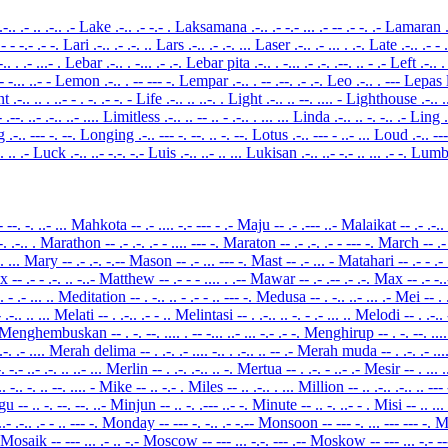
.-.. .- .. .-.. .-
Lake
.-.. .- -.- .
Laksamana
.-.. .- -.- ... .- -- .- -. .-
Lamaran
.- - -.- .- -.
Lari
.-.. .- .-. ..
Lars
.-.. .- .-. ...
Laser
.-.. .- ... . .-.
Late
.-.. .- - 
-.. . .- ...- .
Lebar
.-.. . -... .- .-.
Lebar pita
.-.. . -... .- .-. .--. .. - .-
Left
.-.. .
-- -... ..- -
Lemon
.-.. . -- --- -.
Lempar
.-.. . -- .--. .- .-.
Leo
.-.. . ---
Lepas 
nt
.-.. .. . ..- - . -. .- -. -
Life
.-.. .. ..-. .
Light
.-.. .. --. .... -
Lighthouse
.-.. .
- .--. ..- .-.. ..- ....
Limitless
.-.. .. -- .. - .-.. . ... ...
Linda
.-.. .. -. -.. .-
Ling
g
.-.. --- -. --.
Longing
.-.. --- -. --. .. -. --.
Lotus
.-.. --- - ..- ...
Loud
.-.. --
-. .. .-
Luck
.-.. ..- -.-. -.-
Luis
.-.. ..- .. ...
Lukisan
.-.. ..- -.- .. ... .- -.
Lumb
- --. -. ..- ...
Mahkota
-- .- .... -.- --- - .-
Maju
-- .- .--- ..-
Malaikat
-- .- .-..
-. .-.. .
Marathon
-- .- .-. .- - .... --- -.
Maraton
-- .- .-. .- - --- -.
March
-- .-
-. ...
Mary
-- .- .-. -.--
Mason
-- .- ... --- -.
Mast
-- .- ... -
Matahari
-- .- - .- 
ix
-- .- - .-. .. -..-
Matthew
-- .- - - .... . .--
Mawar
-- .- .-- .- .-.
Max
-- .- -.
.. - .- ... ..
Meditation
-- . -.. .. - .- - .. --- -.
Medusa
-- . -.. ..- ... .-
Mei
-- .
- .-.. .. ...
Melati
-- . .-.. .- - ..
Melintasi
-- . .-.. .. -. - .- ... ..
Melodi
-- . .-..
Menghembuskan
-- . -. --. .... . -- -... ..- ... -.- .- -.
Menghirup
-- . -. --. ...
.-. .- ....
Merah delima
-- . .-. .- .... -.. . .-.. .. -- .-
Merah muda
-- . .-. .- ...
-. -.- ..- .-. .. ..- ...
Merlin
-- . .-. .-.. .. -.
Mertua
-- . .-. - ..- .-
Mesir
-- . ... 
.. -.. -. .. --. .... -
Mike
-- .. -.- .
Miles
-- .. .-.. . ...
Million
-- .. .-.. .-.. .. ---
gu
-- .. -. --. --. ..-
Minjun
-- .. -. .--- ..- -.
Minute
-- .. -. ..- - .
Misi
-- .. ...
..- .-.. .- - .. --- -.
Monday
-- --- -. -.. .- -.--
Monsoon
-- --- -. ... --- --- -.
M
Mosaik
-- --- ... .- .. -.-
Moscow
-- --- ... -.-. --- .--
Moskow
-- --- ... -.- -