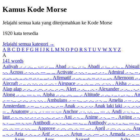
Kamus Kode Morse
Jelajahi semua kata yang diterjemahkan ke Kode Morse
1920 kata tersedia
Jelajahi semua kategori →
A
B
C
D
E
F
G
H
I
J
K
L
M
N
O
P
Q
R
S
T
U
V
W
X
Y
Z
A
141 words
Aaliyah
.- .- .-.. .. -.-- .- ....
Abad
.- -... .- -..
Abadi
.- -... .- -.. ..
Abigai
-.-.
Across
.- -.-. .-. --- ... ...
Activate
.- -.-. - .. ...- .- - .
Admiral
.- -.. -- 
.- ..-. ..-. .. .-. -- .- - .. ...- .
Afirmatif
.- ..-. .. .-. -- .- - .. ..-.
Afternoon
.- 
Aircraft
.- .. .-. -.-. .-. .- ..-. -
Airspace
.- .. .-. ... .--. .- -.-. .
Aisha
.- .. ..
Alap alap
.- .-.. .- .--. .- .-.. .- .--.
Alert
.- .-.. . .-. -
Alexander
.- .-.. . -..-
Along
.- .-.. --- -. --.
Alpha
.- .-.. .--. .... .-
Altitude
.- .-.. - .. - ..- -.. .
A
.- -- -... ..- .-.. .- -. -.-. .
Ambulans
.- -- -... ..- .-.. .- -. ...
Amelia
.- -- . .-.
Amsterdam
.- -- ... - . .-. -.. .- --
Anak
.- -. .- -.-
Anak laki laki
.- -. .- -.-
-- ..
Anatomy
.- -. .- - --- -- -.--
Anchor
.- -. -.-. .... --- .-.
Andi
.- -. -.. ..
laut
.- -. --. -.- .- - .- -. .-.. .- ..- -
Ani
.- -. ..
Anime
.- -. .. -- .
Anjing
.- -
-. - .... --- -. -.--
Antibodi
.- -. - .. -... --- -.. ..
Antibody
.- -. - .. -... --- -.
.--. .-. --- .- -.-. ....
Approve
.- .--. .--. .-. --- ...- .
April
.- .--. .-. .. .-..
Ar
.. -. .-
Aria
.- .-. .. .-
Arif
.- .-. .. ..-.
Arjun
.- .-. .--- ..- -.
Armada
.- .-. --
.. ... -
Arun
.- .-. ..- -.
Arus
.- .-. ..- ...
Asgard
.- ... --. .- .-. -..
Asha
.- ...