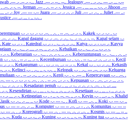
awab
.--- .- .-- .- -...
Jazz
.--- .- --.. --..
Jealousy
.--- . .- .-.. --- ..- ... -.--
 . .--. .- -. --.
Jerman
.--- . .-. -- .- -.
Jessica
.--- . ... ... .. -.-. .-
Jihoon
.---
.... ..- .-
Joy
.--- --- -.--
Juara
.--- ..- .- .-. .-
Juli
.--- ..- .-.. ..
Juliet
.--- ..-
Justice
.--- ..- ... - .. -.-. .
perempuan
-.- .- -.- .- -.- .--. . .-. . -- .--. ..- .- -.
Kakek
-.- .- -.- . -.-
- .--. .- .-..
Kapal dagang
-.- .- .--. .- .-.. -.. .- --. .- -. --.
Kapal selam
-.-
..
Kate
-.- .- - .
Katedral
-.- .- - . -.. .-. .- .-..
Katya
-.- .- - -.-- .-
Kavya
agiaan
-.- . -... .- .... .- --. .. .- .- -.
Kebaikan
-.- . -... .- .. -.- .- -.
- - .- -.
Keberanian
-.- . -... . .-. .- -. .. .- -.
Keberuntungan
-.- . -... . .-. ..-
an
-.- . -.-. . -- .- ... .- -.
Kecemburuan
-.- . -.-. . -- -... ..- .-. ..- .- -.
Kecil
.-- .- .- -.
Kekaguman
-.- . -.- .- --. ..- -- .- -.
Kekal
-.- . -.- .- .-..
Kekasih
.--. .- -.
Kelinci
-.- . .-.. .. -. -.-. ..
Kelopak
-.- . .-.. --- .--. .- -.-
Keluarga
muliaan
-.- . -- ..- .-.. .. .- .- -.
Kenji
-.- . -. .--- ..
Kepercayaan
-.- . .--. .
.--. --- -. .- -.- .- -. .--. . .-. . -- .--. ..- .- -.
Kepuasan
-.- . .--. ..- .- ... .- -.
- -... .- .-. .- -.
Kesadaran penuh
-.- . ... .- -.. .- .-. .- -. .--. . -. ..- ....
.. .- -.
Kesendirian
-.- . ... . -. -.. .. .-. .. .- -.
Kesetiaan
-.- . ... . - .. .- .- -.
.- - .- ... .- -.
Ketinggian
-.- . - .. -. --. --. .. .- -.
Kevin
-.- . ...- .. -.
Khalid
lasik
-.- .-.. .- ... .. -.-
Kode
-.- --- -.. .
Kofi
-.- --- ..-. ..
Koki
-.- --- -.- ..
pas
-.- --- -- .--. .- ...
Komputer
-.- --- -- .--. ..- - . .-.
Komunitas
-.- --- --
a
-.- --- .-. . .-
Koreografi
-.- --- .-. . --- --. .-. .- ..-. ..
Kosmis
-.- --- ... -- ..
.. -. --.
Kuda
-.- ..- -.. .-
Kuning
-.- ..- -. .. -. --.
Kuning tua
-.- ..- -. .. -. -