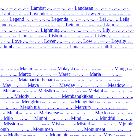
.-.. .- -- .- .-. .- -.
Lambat
.-.. .- -- -... .- -
Landasan
.-.. .- -. -.. .- ... .- -.
.
Laut
.-.. .- ..- -
Lavender
.-.. .- ...- . -. -.. . .-.
Lawyer
.-.. .- .-- -.-- . .-.
 ..-. -
Legend
.-.. . --. . -. -..
Legenda
.-.. . --. . -. -.. .-
Lei
.-.. . ..
Leila
landas
.-.. . .--. .- ... .-.. .- -. -.. .- ...
Letnan
.-.. . - -. .- -.
Liam
.-.. .. .- --
. --. .... - .... --- ..- ... .
Lightning
.-.. .. --. .... - -. .. -. --.
Lily
.-.. .. .-.. -.--
.-.. .. -. --.
Lion
.-.. .. --- -.
Lisbon
.-.. .. ... -... --- -.
Listen
.-.. .. ... - . -.
- ..- -..
Love
.-.. --- ...- .
Lover
.-.. --- ...- . .-.
Low
.-.. --- .--
Loyalty
.-..
a lumba
.-.. ..- -- -... .- .-.. ..- -- -... .-
Luna
.-.. ..- -. .-
Luthfi
.-.. ..- - ....
 .- .. -.- .- -
Malam
-- .- .-.. .- --
Malaysia
-- .- .-.. .- -.-- ... .. .-
Manga
--
 .-. -.-. ....
Marco
-- .- .-. -.-. ---
Maret
-- .- .-. . -
Maria
-- .- .-. .. .-
.... .- .-. ..
Matahari terbenam
-- .- - .- .... .- .-. .. - . .-. -... . -. .- --
.-
May
-- .- -.--
Maya
-- .- -.-- .-
Mayday
-- .- -.-- -.. .- -.--
Meadow
-- .
 ..
Mekar
-- . -.- .- .-.
Meksiko
-- . -.- ... .. -.- ---
Melalui
-- . .-.. .- .-.. ..-
 --- -.. ..
Melody
-- . .-.. --- -.. -.--
Membangkitkan
-- . -- -... .- -. --. -.- ..
. .. .-. ..- .--.
Mengirim
-- . -. --. .. .-. .. --
Mengubah
-- . -. --. ..- -... .- ....
. -- ..- -.. .-
Merah tua
-- . .-. .- .... - ..- .-
Mercury
-- . .-. -.-. ..- .-. -.--
.. .-.
Metal
-- . - .- .-..
Metaverse
-- . - .- ...- . .-. ... .
Mexico
-- . -..- .. -.-.
 -.
Milo
-- .. .-.. ---
Mimpi
-- .. -- .--. ..
Mind
-- .. -. -..
Mindful
-- .. -. -..
 ..
Mission
-- .. ... ... .. --- -.
Mist
-- .. ... -
Misteri
-- .. ... - . .-. ..
Mjolnir
onth
-- --- -. - ....
Monumen
-- --- -. ..- -- . -.
Monument
-- --- -. ..- -- .
-- .--
Mother
-- --- - .... . .-.
Mountain
-- --- ..- -. - .- .. -.
Move
-- --- ...- .