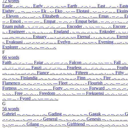
72 words
Eagle
. .- --. .-.. .
Early
. .- .-. .-.. -.--
Earth
. .- .-. - ....
East
. .- ... -
East
Eighty
. .. --. .... - -.--
Ek
. -.-
Eko
. -.- ---
Ekstasi
. -.- ... - .- ... ..
Ekuin
.-
Eleven
. .-.. . ...- . -.
Elizabeth
. .-.. .. --.. .- -... . - ....
Emas
. -- .- ...
E
-- .-
Emoji
. -- --- .--- ..
Empat
. -- .--. .- -
Empat belas
. -- .--. .- - -... . .
Enam puluh
. -. .- -- .--. ..- .-.. ..- ....
Encoder
. -. -.-. --- -.. . .-.
Encore
-. -
Engineer
. -. --. .. -. . . .-.
England
. -. --. .-.. .- -. -..
Enkoder
. -. -.- 
. ... .--. --- .-. - ...
Estuary
. ... - ..- .- .-. -.--
Eternal
. - . .-. -. .- .-..
Etern
-.
Evakuasi
. ...- .- -.- ..- .- ... ..
Evelyn
. ...- . .-.. -.-- -.
Evening
. ...- . -
Explorer
. -..- .--. .-.. --- .-. . .-.
F
66 words
Faith
..-. .- .. - ....
Fajar
..-. .- .--- .- .-.
Falcon
..-. .- .-.. -.-. --- -.
Fall
..-.
..-. .- - .. -- .- ....
Fauzi
..-. .- ..- --.. ..
Fearless
..-. . .- .-. .-.. . ... ...
Feath
..-. . ... - .. ...- .- .-..
Fiance
..-. .. .- -. -.-. .
Fifteen
..-. .. ..-. - . . -.
Fifty
..
.-.. .- -. -..
Finlandia
..-. .. -. .-.. .- -. -.. .. .-
Finn
..-. .. -. -.
Fire
..-. .. .-. 
Flamenco
..-. .-.. .- -- . -. -.-. ---
Fleet
..-. .-.. . . -
Flourish
..-. .-.. --- ..- .
Fortress
..-. --- .-. - .-. . ... ...
Forty
..-. --- .-. - -.--
Forward
..-. --- .-. .-- 
-. -.-. .
Free
..-. .-. . .
Freedom
..-. .-. . . -.. --- --
Frekuensi
..-. .-. . -.- ..-
.-. --- ... -
Fyord
..-. -.-- --- .-. -..
G
56 words
Gabriel
--. .- -... .-. .. . .-..
Gading
--. .- -.. .. -. --.
Gagak
--. .- --. .- -.-
G
.- - .- -. ... . -. .--- .- - .-
General
--. . -. . .-. .- .-..
Genesis
--. . -. . ... .. ...
-. . -.-- ... . .-.
Gilang
--. .. .-.. .- -. --.
Girlfriend
--. .. .-. .-.. ..-. .-. .. . -. 