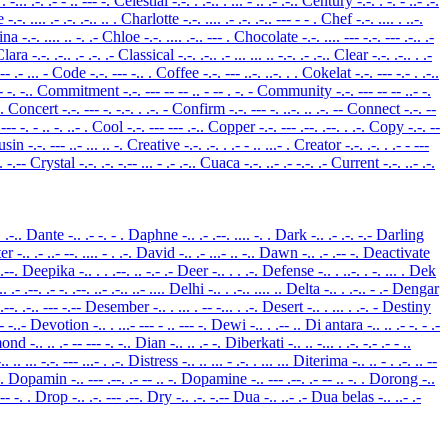
 . -... .-. .- - .. --- -.
Celestial
-.-. . .-.. . ... - .. .- .-..
Century
-.-. . -. - ..- .-.
ie
-.-. .... .- .-. .-.. .. .
Charlotte
-.-. .... .- .-. .-.. --- - - .
Chef
-.-. .... . ..-.
ina
-.-. .... .. -. .-
Chloe
-.-. .... .-.. --- .
Chocolate
-.-. .... --- -.-. --- .-.. .-
Clara
-.-. .-.. .- .-. .-
Classical
-.-. .-.. .- ... ... .. -.-. .- .-..
Clear
-.-. .-.. . .-
--- .- ... -
Code
-.-. --- -.. .
Coffee
-.-. --- ..-. ..-. . .
Cokelat
-.-. --- -.- . .-..
- -. -..
Commitment
-.-. --- -- -- .. - -- . -. -
Community
-.-. --- -- -- ..- -.
-.
Concert
-.-. --- -. -.-. . .-. -
Confirm
-.-. --- -. ..-. .. .-. --
Connect
-.-. --
 --- -. - .. -. ..- .
Cool
-.-. --- --- .-..
Copper
-.-. --- .--. .--. . .-.
Copy
-.-. --
usin
-.-. --- ..- ... .. -.
Creative
-.-. .-. . .- - .. ...- .
Creator
-.-. .-. . .- - ---
-. -.--
Crystal
-.-. .-. -.-- ... - .- .-..
Cuaca
-.-. ..- .- -.-. .-
Current
-.-. ..- .-.
. .-..
Dante
-.. .- -. - .
Daphne
-.. .- .--. .... -. .
Dark
-.. .- .-. -.-
Darling
ter
-.. .- ..- --. .... - . .-.
David
-.. .- ...- .. -..
Dawn
-.. .- .-- -.
Deactivate
 .--.
Deepika
-.. . . .--. .. -.- .-
Deer
-.. . . .-.
Defense
-.. . ..-. . -. ... .
Dek
.. .- .--. .- -. .--. ..- .-.. ..- ....
Delhi
-.. . .-.. .... ..
Delta
-.. . .-.. - .-
Dengar
 .--. .-.. --- -.--
Desember
-.. . ... . -- -... . .-.
Desert
-.. . ... . .-. -
Destiny
-- -..-
Devotion
-.. . ...- --- - .. --- -.
Dewi
-.. . .-- ..
Di antara
-.. .. .- -. - .-
mond
-.. .. .- -- --- -. -..
Dian
-.. .. .- -.
Diberkati
-.. .. -... . .-. -.- .- - ..
-.. .. ... -.-. --- ...- . .-.
Distress
-.. .. ... - .-. . ... ...
Diterima
-.. .. - . .-. .. --
-.
Dopamin
-.. --- .--. .- -- .. -.
Dopamine
-.. --- .--. .- -- .. -. .
Dorong
-..
--- -. .
Drop
-.. .-. --- .--.
Dry
-.. .-. -.--
Dua
-.. ..- .-
Dua belas
-.. ..- .-