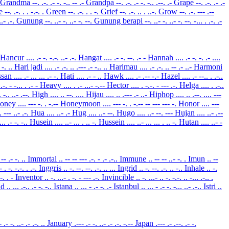
Grandma
--. .-. .- -. -.. -- .-
Grandpa
--. .-. .- -. -.. .--. .-
Grape
--. .-. .- .-
ce
--. .-. . . -.-. .
Green
--. .-. . . -.
Grief
--. .-. .. . ..-.
Grow
--. .-. --- .--
 ..- .-.
Gunung
--. ..- -. ..- -. --.
Gunung berapi
--. ..- -. ..- -. --. -... . .-. .-
Hancur
.... .- -. -.-. ..- .-.
Hangat
.... .- -. --. .- -
Hannah
.... .- -. -. .- ....
. -. ..
Hari jadi
.... .- .-. .. .--- .- -.. ..
Harimau
.... .- .-. .. -- .- ..-
Harmoni
ssan
.... .- ... ... .- -.
Hati
.... .- - ..
Hawk
.... .- .-- -.-
Hazel
.... .- --.. . .-..
 .-. - -... . .- -
Heavy
.... . .- ...- -.--
Hector
.... . -.-. - --- .-.
Helga
.... . .-..
.. -.. ..- .--.
High
.... .. --. ....
Hijau
.... .. .--- .- ..-
Hiphop
.... .. .--. .... ---
oney
.... --- -. . -.--
Honeymoon
.... --- -. . -.-- -- --- --- -.
Honor
.... ---
.. --- ..- .-.
Hua
.... ..- .-
Hug
.... ..- --.
Hugo
.... ..- --. ---
Hujan
.... ..- .--
-... .- -. -..
Husein
.... ..- ... . .. -.
Hussein
.... ..- ... ... . .. -.
Hutan
.... ..- -
 -- .- -. ..
Immortal
.. -- -- --- .-. - .- .-..
Immune
.. -- -- ..- -. .
Imun
.. --
.- . -. -.-. . .-.
Inggris
.. -. --. --. .-. .. ...
Ingrid
.. -. --. .-. .. -..
Inhale
.. -.
 -. . -
Inventor
.. -. ...- . -. - --- .-.
Invincible
.. -. ...- .. -. -.-. .. -... .-.. .
nd
.. ... .-.. .- -. -..
Istana
.. ... - .- -. .-
Istanbul
.. ... - .- -. -... ..- .-..
Istri
..
- .- -. ..- .- .-. ..
January
.--- .- -. ..- .- .-. -.--
Japan
.--- .- .--. .- -.