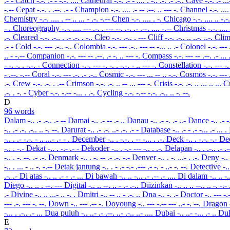
.- -
Catch
-.-. .- - -.-. ....
Cathedral
-.-. .- - .... . -.. .-. .- .-..
Cave
-.-. .- ..
-.--
Cepat
-.-. . .--. .- -
Champion
-.-. .... .- -- .--. .. --- -.
Channel
-.-. ....
Chemistry
-.-. .... . -- .. ... - .-. -.--
Chen
-.-. .... . -.
Chicago
-.-. .... .. -.-
- .
Choreography
-.-. .... --- .-. . --- --. .-. .- .--. .... -.--
Christmas
-.-. ....
.-.
Cleared
-.-. .-.. . .- .-. . -..
Cleo
-.-. .-.. . ---
Cliff
-.-. .-.. .. ..-. ..-.
Cli
.- -
Cold
-.-. --- .-.. -..
Colombia
-.-. --- .-.. --- -- -... .. .-
Colonel
-.-. --- 
.. - -.--
Companion
-.-. --- -- .--. .- -. .. --- -.
Compass
-.-. --- -- .--. .- ... 
- -. -. . -.-. -
Connection
-.-. --- -. -. . -.-. - .. --- -.
Constellation
-.-. --- -.
- .--. -.--
Coral
-.-. --- .-. .- .-..
Cosmic
-.-. --- ... -- .. -.-.
Cosmos
-.-. --- 
.-.
Crew
-.-. .-. . .--
Crimson
-.-. .-. .. -- ... --- -.
Crisis
-.-. .-. .. ... .. ...
C
.-. . -. -
Cyber
-.-. -.-- -... . .-.
Cycling
-.-. -.-- -.-. .-.. .. -. --.
D
96 words
Dalam
-.. .- .-.. .- --
Damai
-.. .- -- .- ..
Danau
-.. .- -. .- ..-
Dance
-.. .- -
-.. .- .-. .-.. .. -. --.
Darurat
-.. .- .-. ..- .-. .- -
Database
-.. .- - .- -... .- ... .
-.. . .- -.-. - .. ...- .- - .
December
-.. . -.-. . -- -... . .-.
Deck
-.. . -.-. -.-
De
-.. . -.-
Dekat
-.. . -.- .- -
Dekoder
-.. . -.- --- -.. . .-.
Delapan
-.. . .-.. .- .
-.. . -. --. .- .-.
Denmark
-.. . -. -- .- .-. -.-
Denver
-.. . -. ...- . .-.
Deny
-..
-.. . ... - .. -. -.--
Detak jantung
-.. . - .- -.- .--- .- -. - ..- -. --.
Detective
-..
.-. .-
Di atas
-.. .. .- - .- ...
Di bawah
-.. .. -... .- .-- .- ....
Di dalam
-.. .. -
Diego
-.. .. . --. ---
Digital
-.. .. --. .. - .- .-..
Diizinkan
-.. .. .. --.. .. -. -.-
.-
Divine
-.. .. ...- .. -. .
Dmitri
-.. -- .. - .-. ..
Dna
-.. -. .-
Doctor
-.. --- -.
--- .-. --- -. --.
Down
-.. --- .-- -.
Doyoung
-.. --- -.-- --- ..- -. --.
Dragon
-... . .-.. .- ...
Dua puluh
-.. ..- .- .--. ..- .-.. ..- ....
Dubai
-.. ..- -... .- ..
Du
E