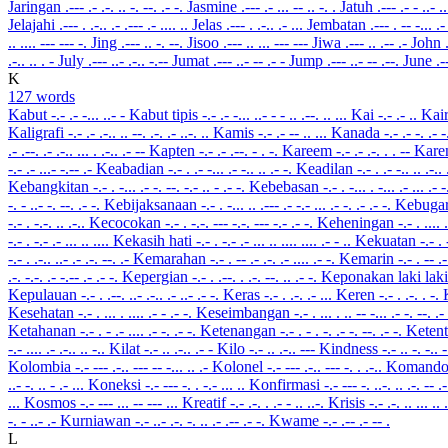
Jaringan
.--- .- .-. .. -. --. .- -.
Jasmine
.--- .- ... -- .. -. .
Jatuh
.--- .- - ..- .
Jelajahi
.--- . .-.. .- .--- .- .... ..
Jelas
.--- . .-.. .- ...
Jembatan
.--- . -- -... .-
.. .... --- --- -.
Jing
.--- .. -. --.
Jisoo
.--- .. ... --- ---
Jiwa
.--- .. .-- .-
John
.-.. .. . -
July
.--- ..- .-.. -.--
Jumat
.--- ..- -- .- -
Jump
.--- ..- -- .--.
June
.-
K
127 words
Kabut
-.- .- -... ..- -
Kabut tipis
-.- .- -... ..- - - .. .--. .. ...
Kai
-.- .- ..
Kai
Kaligrafi
-.- .- .-.. .. --. .-. .- ..-. ..
Kamis
-.- .- -- .. ...
Kanada
-.- .- -. .- 
.- .--. .- .-.. ... . .-.. .- --
Kapten
-.- .- .--. - . -.
Kareem
-.- .- .-. . . --
Kar
-.- .- ...- -.-- .-
Keabadian
-.- . .- -... .- -.. .. .- -.
Keadilan
-.- . .- -.. .. .-..
Kebangkitan
-.- . -... .- -. --. -.- .. - .- -.
Kebebasan
-.- . -... . -... .- ... .- 
-. - ..- -. --. .- -.
Kebijaksanaan
-.- . -... .. .--- .- -.- ... .- -. .- .- -.
Kebuga
-.- . -.-. .. .-..
Kecocokan
-.- . -.-. --- -.-. --- -.- .- -.
Keheningan
-.- . .... 
-.- . -.- .- ... .. ....
Kekasih hati
-.- . -.- .- ... .. .... .... .- - ..
Kekuatan
-.- . 
-.- . .-.. ..- .- .-. --. .-
Kemarahan
-.- . -- .- .-. .- .... .- -.
Kemarin
-.- . -- .-
.-. -.-. .- -.-- .- .- -.
Kepergian
-.- . .--. . .-. --. .. .- -.
Keponakan laki lak
Kepulauan
-.- . .--. ..- .-.. .- ..- .- -.
Keras
-.- . .-. .- ...
Keren
-.- . .-. . -.
Kesehatan
-.- . ... . .... .- - .- -.
Keseimbangan
-.- . ... . .. -- -... .- -. --. .-
Ketahanan
-.- . - .- .... .- -. .- -.
Ketenangan
-.- . - . -. .- -. --. .- -.
Keten
-.- .... .- .-.. .. -..
Kilat
-.- .. .-.. .- -
Kilo
-.- .. .-.. ---
Kindness
-.- .. -. -.. -
Kolombia
-.- --- .-.. --- -- -... .. .-
Kolonel
-.- --- .-.. --- -. . .-..
Komand
..- -. .. - .- ...
Koneksi
-.- --- -. . -.- ... ..
Konfirmasi
-.- --- -. ..-. .. .-. -- .-
...
Kosmos
-.- --- ... -- --- ...
Kreatif
-.- .-. . .- - .. ..-.
Krisis
-.- .-. .. ... .. 
-. - ..- .-
Kurniawan
-.- ..- .-. -. .. .- .-- .- -.
Kwame
-.- .-- .- -- .
L