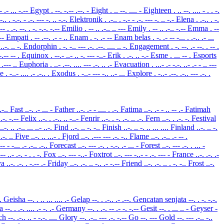
 - .- ... -.--
Egypt
. --. -.-- .--. -
Eight
. .. --. .... -
Eighteen
. .. --. .... - . . -.
.-.. . -.-. - .-. --- -. .. -.-.
Elektronik
. .-.. . -.- - .-. --- -. .. -.-
Elena
. .-.. . -.
 -- . .-. --. . -. -.-. -.--
Emilio
. -- .. .-.. .. ---
Emily
. -- .. .-.. -.--
Emma
. --
.--
Empati
. -- .--. .- - ..
Enam
. -. .- --
Enam belas
. -. .- -- -... . .-.. .- ...
 ..-. .. -.
Endorphin
. -. -.. --- .-. .--. .... .. -.
Engagement
. -. --. .- --. . -- .
 -.-- -- .
Equinox
. --.- ..- .. -. --- -..-
Erik
. .-. .. -.-
Esme
. ... -- .
Esports
. .--- ..
Euphoria
. ..- .--. .... --- .-. .. .-
Evacuation
. ...- .- -.-. ..- .- - .. ---
le
. -..- .... .- .-.. .
Exodus
. -..- --- -.. ..- ...
Explore
. -..- .--. .-.. --- .-. .
 .-..
Fast
..-. .- ... -
Father
..-. .- - .... . .-.
Fatima
..-. .- - .. -- .-
Fatimah
- .-. -.--
Felix
..-. . .-.. .. -..-
Fenrir
..-. . -. .-. .. .-.
Fern
..-. . .-. -.
Festival
..-. .. .-.. ... ..- ..-.
Find
..-. .. -. -..
Finish
..-. .. -. .. ... ....
Finland
..-. .. -.
 .-. ..
Five
..-. .. ...- .
Fjord
..-. .--- --- .-. -..
Flame
..-. .-.. .- -- .
-- - -... .- .-.. .-..
Forecast
..-. --- .-. . -.-. .- ... -
Forest
..-. --- .-. . ... -
--- ..- .-. - . . -.
Fox
..-. --- -..-
Foxtrot
..-. --- -..- - .-. --- -
France
..-. .-. .-
ya
..-. .-. . -.-- .-
Friday
..-. .-. .. -.. .- -.--
Friend
..-. .-. .. . -. -..
Frost
..-.
-.
Geisha
--. . .. ... .... .-
Gelap
--. . .-.. .- .--.
Gencatan senjata
--. . -. -.-.
na
--. . .-. .... .- -. .-
Germany
--. . .-. -- .- -. -.--
Gesit
--. . ... .. -
Geyser
-
tch
--. .-.. .. - -.-. ....
Glory
--. .-.. --- .-. -.--
Go
--. ---
Gold
--. --- .-.. -..