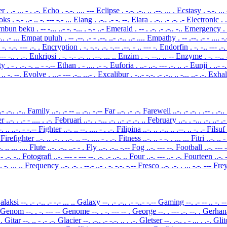
er
. .- ... - . .-.
Echo
. -.-. .... ---
Eclipse
. -.-. .-.. .. .--. ... .
Ecstasy
. -.-. ...
oks
. -.- ..- .. -. --- -.- ...
Elang
. .-.. .- -. --.
Elara
. .-.. .- .-. .-
Electronic
. 
mbun beku
. -- -... ..- -. -... . -.- ..-
Emerald
. -- . .-. .- .-.. -..
Emergency
.
-.. .- ...
Empat puluh
. -- .--. .- - .--. ..- .-.. ..- ....
Empathy
. -- .--. .- - .... -
. -. -.-. --- .-. .
Encryption
. -. -.-. .-. -.-- .--. - .. --- -.
Endorfin
. -. -.. --- .-.
--- -.. . .-.
Enkripsi
. -. -.- .-. .. .--. ... ..
Enzim
. -. --.. .. --
Enzyme
. -. --..
ity
. - . .-. -. .. - -.--
Ethan
. - .... .- -.
Euforia
. ..- ..-. --- .-. .. .-
Eunji
. ..- -
. .. -. --.
Evolve
. ...- --- .-.. ...- .
Excalibur
. -..- -.-. .- .-.. .. -... ..- .-.
Exha
 .- .-.. .-..
Family
..-. .- -- .. .-.. -.--
Far
..-. .- .-.
Farewell
..-. .- .-. . .-- . .-..
er
..-. . .- - .... . .-.
Februari
..-. . -... .-. ..- .- .-. ..
February
..-. . -... .-. ..- .
-. .. ..-. - -.--
Fighter
..-. .. --. .... - . .-.
Filipina
..-. .. .-.. .. .--. .. -. .-
Filsuf
.
Firefighter
..-. .. .-. . ..-. .. --. .... - . .-.
Fitness
..-. .. - -. . ... ...
Fitri
..-. .. -
-. .. ... ....
Flute
..-. .-.. ..- - .
Fly
..-. .-.. -.--
Fog
..-. --- --.
Football
..-. --- -
.- .-. -..
Fotografi
..-. --- - --- --. .-. .- ..-. ..
Four
..-. --- ..- .-.
Fourteen
..-. 
 . -. ... ..
Frequency
..-. .-. . --.- ..- . -. -.-. -.--
Fresco
..-. .-. . ... -.-. ---
Fre
alaksi
--. .- .-.. .- -.- ... ..
Galaxy
--. .- .-.. .- -..- -.--
Gaming
--. .- -- .. -. -
Genom
--. . -. --- --
Genome
--. . -. --- -- .
George
--. . --- .-. --. .
Gerha
-..
Gitar
--. .. - .- .-.
Glacier
--. .-.. .- -.-. .. . .-.
Gletser
--. .-.. . - ... . .-.
Gli