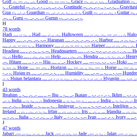
Golf
--. --- .-.. ..-.
Good
--. --- --- -..
Grace
--. .-. .- -.-. .
Graduation
--. 
-. .
Grateful
--. .-. .- - . ..-. ..- .-..
Gratitude
--. .-. .- - .. - ..- -.. .
Gravitas
Gua
--. ..- .-
Guardian
--. ..- .- .-. -.. .. .- -.
Guilt
--. ..- .. .-.. -
Guitar
--. 
.--. ..
Guru
--. ..- .-. ..-
Gurun
--. ..- .-. ..- -.
H
78 words
Hadi
.... .- -.. ..
Hail
.... .- .. .-..
Halloween
.... .- .-.. .-.. --- .-- . . -.
Hal
Happy
.... .- .--. .--. -.--
Harapan
.... .- .-. .- .--. .- -.
Harbor
.... .- .-. -...
.... .- .-. -- --- -. ..
Harmony
.... .- .-. -- --- -. -.--
Harper
.... .- .-. .--. . .-.
Heading
.... . .- -.. .. -. --.
Headquarters
.... . .- -.. --.- ..- .- .-. - . .-. ...
H
--. .-
Hello
.... . .-.. .-.. ---
Help
.... . .-.. .--.
Hendra
.... . -. -.. .-. .-
Henr
.--.
Hitam
.... .. - .- --
Hiu
.... .. ..-
Hockey
.... --- -.-. -.- . -.--
Hoki
.... -
-. --- .-.
Hope
.... --- .--. .
Horizon
.... --- .-. .. --.. --- -.
Horse
.... --- .-. .
- .- -.
Hujan es
.... ..- .--- .- -. . ...
Humidity
.... ..- -- .. -.. .. - -.--
Hundr
.- -.
Hutan belantara
.... ..- - .- -. -... . .-.. .- -. - .- .-. .-
Hyunjin
.... -.-- ..
I
43 words
Ibrahim
.. -... .-. .- .... .. --
Ibu
.. -... ..-
Ikatan
.. -.- .- - .- -.
Iklim
.. -.- .-
..- -.
India
.. -. -.. .. .-
Indonesia
.. -. -.. --- -. . ... .. .-
Indra
.. -. -.. .-. .-
I
.... .- .-.. .
Inside
.. -. ... .. -.. .
Insinyur
.. -. ... .. -. -.-- ..- .-.
Intelijen
.. -.
Ireland
.. .-. . .-.. .- -. -..
Irfan
.. .-. ..-. .- -.
Iris
.. .-. .. ...
Irlandia
.. .-. .-.
... - .-. ..
Italia
.. - .- .-.. .. .-
Italy
.. - .- .-.. -.--
Ivan
.. ...- .- -.
Ivory
.. ...
J
47 words
Jabari
.--- .- -... .- .-. ..
Jack
.--- .- -.-. -.-
Jade
.--- .- -.. .
Jalan
.--- .- .-.. 