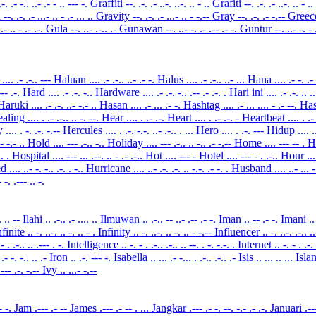
.-. .- -.. ..- .- - .. --- -.
Graffiti
--. .-. .- ..-. ..-. .. - ..
Grafiti
--. .-. .- ..-. .. - ..
i
--. .-. .- ...- .. - .- ... ..
Gravity
--. .-. .- ...- .. - -.--
Gray
--. .-. .- -.--
Gree
..- .. - .- .-.
Gula
--. ..- .-.. .-
Gunawan
--. ..- -. .- .-- .- -.
Guntur
--. ..- -. -
o
.... .- .-.. ---
Haluan
.... .- .-.. ..- .- -.
Halus
.... .- .-.. ..- ...
Hana
.... .- -. .-
 --- .-.
Hard
.... .- .-. -..
Hardware
.... .- .-. -.. .-- .- .-. .
Hari ini
.... .- .-. .. .
Haruki
.... .- .-. ..- -.- ..
Hasan
.... .- ... .- -.
Hashtag
.... .- ... .... - .- --.
Ha
ealing
.... . .- .-.. .. -. --.
Hear
.... . .- .-.
Heart
.... . .- .-. -
Heartbeat
.... . .-
y
.... . -. .-. -.--
Hercules
.... . .-. -.-. ..- .-.. . ...
Hero
.... . .-. ---
Hidup
.... 
-- -.- ..
Hold
.... --- .-.. -..
Holiday
.... --- .-.. .. -.. .- -.--
Home
.... --- -- .
H
.. .
Hospital
.... --- ... .--. .. - .- .-..
Hot
.... --- -
Hotel
.... --- - . .-..
Hour
..
ed
.... ..- -. -.. .-. . -..
Hurricane
.... ..- .-. .-. .. -.-. .- -. .
Husband
.... ..- ... 
- -. .--- .. -.
.. .. --
Ilahi
.. .-.. .- .... ..
Ilmuwan
.. .-.. -- ..- .-- .- -.
Iman
.. -- .- -.
Imani
..
nfinite
.. -. ..-. .. -. .. - .
Infinity
.. -. ..-. .. -. .. - -.--
Influencer
.. -. ..-. .-.. .
 - . .-.. .. .--- . -.
Intelligence
.. -. - . .-.. .-.. .. --. . -. -.-. .
Internet
.. -. - . .-.
. .- -. -.. .. .-
Iron
.. .-. --- -.
Isabella
.. ... .- -... . .-.. .-.. .-
Isis
.. ... .. ...
Isla
- --- .-. -.--
Ivy
.. ...- -.--
.- -.
Jam
.--- .- --
James
.--- .- -- . ...
Jangkar
.--- .- -. --. -.- .- .-.
Januari
.--