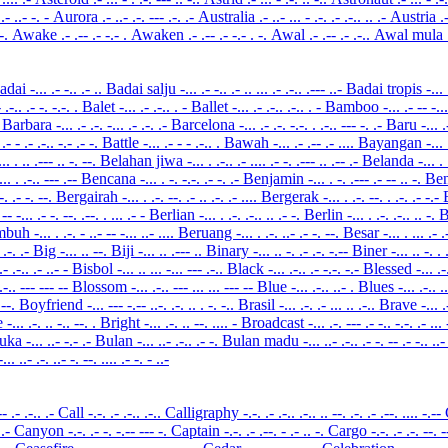
t
.- ..- -. -
Aurora
.- ..- .-. --- .-. .-
Australia
.- ..- ... - .-. .- .-.. .. .-
Austria
.
 -.
Awake
.- .-- .- -.- .
Awaken
.- .-- .- -.- . -.
Awal
.- .-- .- .-..
Awal mula
adai
-... .- -.. .- ..
Badai salju
-... .- -.. .- .. ... .- .-.. .--- ..-
Badai tropis
-... 
- .-.. .- -. -.-. .
Balet
-... .- .-.. . -
Ballet
-... .- .-.. .-.. . -
Bamboo
-... .- -- -.
-
Barbara
-... .- .-. -... .- .-. .-
Barcelona
-... .- .-. -.-. . .-.. --- -. .-
Baru
-... 
 .- - .- .-.. -.- .- -.
Battle
-... .- - - .-.. .
Bawah
-... .- .-- .- ....
Bayangan
-...
... . .. .--- .. -. --.
Belahan jiwa
-... . .-.. .- .... .- -. .--- .. .-- .-
Belanda
-... .
... . .-.. --- .--
Bencana
-... . -. -.-. .- -. .-
Benjamin
-... . -. .--- .- -- .. -.
Be
 -. .- -. --.
Bergairah
-... . .-. --. .- .. .-. .- ....
Bergerak
-... . .-. --. . .-. .- -.-
. -- -... .- -. --. .--. . ... .- -
Berlian
-... . .-. .-.. .. .- -.
Berlin
-... . .-. .-.. .. -.
B
umbuh
-... . .-. - ..- -- -... ..- ....
Beruang
-... . .-. ..- .- -. --.
Besar
-... . ... .- 
- .-. .-
Big
-... .. --.
Biji
-... .. .--- ..
Binary
-... .. -. .- .-. -.--
Biner
-... .. -. .
..- .-.. .- ..- -
Bisbol
-... .. ... -... --- .-..
Black
-... .-.. .- -.-. -.-
Blessed
-... .-
 .-.. --- --- --
Blossom
-... .-.. --- ... ... --- --
Blue
-... .-.. ..- .
Blues
-... .-.. .
. --.
Boyfriend
-... --- -.-- ..-. .-. .. . -. -..
Brasil
-... .-. .- ... .. .-..
Brave
-... .
e
-... .-. .. -.. --. .
Bright
-... .-. .. --. .... -
Broadcast
-... .-. --- .- -.. -.-. .- ...
uka
-... ..- -.- .-
Bulan
-... ..- .-.. .- -.
Bulan madu
-... ..- .-.. .- -. -- .- -.. ..
-... ..- .-. ..- -. --. .... .- -. - ..-
-- .- .-.. .-
Call
-.-. .- .-.. .-..
Calligraphy
-.-. .- .-.. .-.. .. --. .-. .- .--. .... -.--
. .-
Canyon
-.-. .- -. -.-- --- -.
Captain
-.-. .- .--. - .- .. -.
Cargo
-.-. .- .-. --. 