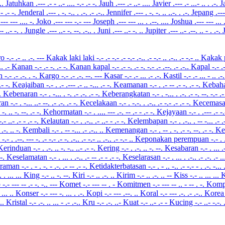
...
Jatuhkan
.--- .- - ..- .... -.- .- -.
Jauh
.--- .- ..- ....
Javier
.--- .- ...- .. . .-.
J
 - .- -.
Jenderal
.--- . -. -.. . .-. .- .-..
Jennifer
.--- . -. -. .. ..-. . .-.
Jepang
.---
.--- --- .... -.
Joko
.--- --- -.- ---
Joseph
.--- --- ... . .--. ....
Joshua
.--- --- ... 
-- ..- -. .
Jungle
.--- ..- -. --. .-.. .
Juni
.--- ..- -. ..
Jupiter
.--- ..- .--. .. - . .-.
ro
-.- .- .. .-. ---
Kakak laki laki
-.- .- -.- .- -.- .-.. .- -.- .. .-.. .- -.- ..
Kakak 
-.. .-
Kanan
-.- .- -. .- -.
Kanan kapal
-.- .- -. .- -. -.- .- .--. .- .-..
Kapal
-.- .
en
-.- .- .-. . -.
Kargo
-.- .- .-. --. ---
Kasar
-.- .- ... .- .-.
Kastil
-.- .- ... - .. .-
 .- -.
Keajaiban
-.- . .- .--- .- .. -... .- -.
Keamanan
-.- . .- -- .- -. .- -.
Kebah
-.
Kebenaran
-.- . -... . -. .- .-. .- -.
Keberangkatan
-.- . -... . .-. .- -. --. -.- .
ran
-.- . -... ..- --. .- .-. .- -.
Kecelakaan
-.- . -.-. . .-.. .- -.- .- .- -.
Kecemas
. -. .. -. --. .- -.
Kehormatan
-.- . .... --- .-. -- .- - .- -.
Kejayaan
-.- . .--- .- -
-.- ..- .- - .- -.
Kelautan
-.- . .-.. .- ..- - .- -.
Kelembapan
-.- . .-.. . -- -... .- 
 .-. .. -.
Kembali
-.- . -- -... .- .-.. ..
Kemenangan
-.- . -- . -. .- -. --. .- -.
Ke
i
-.- . .--. --- -. .- -.- .- -. .-.. .- -.- .. .-.. .- -.- ..
Keponakan perempuan
-.- . 
Kerinduan
-.- . .-. .. -. -.. ..- .- -.
Kering
-.- . .-. .. -. --.
Kesabaran
-.- . ... .
 -.
Keselamatan
-.- . ... . .-.. .- -- .- - .- -.
Keselarasan
-.- . ... . .-.. .- .-. .- .
traman
-.- . - . -. - .-. .- -- .- -.
Ketidakterbatasan
-.- . - .. -.. .- -.- - . .-. -... 
. . ... ...
King
-.- .. -. --.
Kiri
-.- .. .-. ..
Kirim
-.- .. .-. .. --
Kiss
-.- .. ... ...
K
o
-.- --- -- .- -. -.. ---
Komet
-.- --- -- . -
Komitmen
-.- --- -- .. - -- . -.
Kom
 ... ..
Konser
-.- --- -. ... . .-.
Kopi
-.- --- .--. ..
Koral
-.- --- .-. .- .-..
Kore
...
Kristal
-.- .-. .. ... - .- .-..
Kru
-.- .-. ..-
Kuat
-.- ..- .- -
Kucing
-.- ..- -.-. 