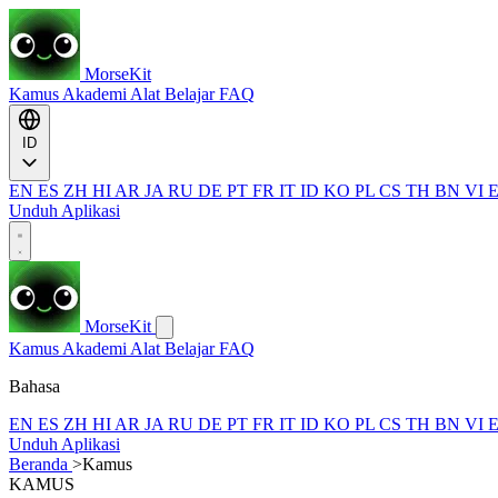
MorseKit
Kamus
Akademi
Alat
Belajar
FAQ
ID
EN
ES
ZH
HI
AR
JA
RU
DE
PT
FR
IT
ID
KO
PL
CS
TH
BN
VI
Unduh Aplikasi
MorseKit
Kamus
Akademi
Alat
Belajar
FAQ
Bahasa
EN
ES
ZH
HI
AR
JA
RU
DE
PT
FR
IT
ID
KO
PL
CS
TH
BN
VI
Unduh Aplikasi
Beranda
>
Kamus
KAMUS