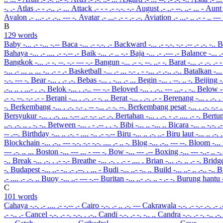
-. .-
Atlas
.- - .-.. .- ...
Attack
.- - - .- -.-. -.-
August
.- ..- --. ..- ... -
Aun
Avalon
.- ...- .- .-.. --- -.
Avatar
.- ...- .- - .- .-.
Aviation
.- ...- .. .- - .. ---
B
129 words
Baby
-... .- -... -.--
Baca
-... .- -.-. .-
Backward
-... .- -.-. -.- .-- .- .-. -..
B
Bahaya
-... .- .... .- -.-- .-
Baik
-... .- .. -.-
Baja
-... .- .--- .-
Balance
-... .
Bangkok
-... .- -. --. -.- --- -.-
Bangun
-... .- -. --. ..- -.
Barat
-... .- .-. .- 
-... .- ... .. ... -.. .- - .-
Basketball
-... .- ... -.- . - -... .- .-.. .-..
Batalkan
-...
-.-. --- -.
Bear
-... . .- .-.
Bebas
-... . -... .- ...
Begin
-... . --. .. -.
Beijing
-
.-.. .. . ...- . .-.
Belok
-... . .-.. --- -.-
Beloved
-... . .-.. --- ...- . -..
Below
-
.- -. --. -.- .- -
Berani
-... . .-. .- -. ..
Berat
-... . .-. .- -
Berenang
-... . .-. .
-.
Berkembang
-... . .-. -.- . -- -... .- -. --.
Berkembang pesat
-... . .-. -.- 
Bersyukur
-... . .-. ... -.-- ..- -.- ..- .-.
Bertahan
-... . .-. - .- .... .- -.
Bert
..-. .-. .. . -. -..
Between
-... . - .-- . . -.
Bibi
-... .. -... ..
Bicara
-... .. -.-. .
-- .--.
Birthday
-... .. .-. - .... -.. .- -.--
Biru
-... .. .-. ..-
Biru laut
-... .. .-. 
Blockchain
-... .-.. --- -.-. -.- -.-. .... .- .. -.
Blog
-... .-.. --- --.
Bloom
-...
--- .-. .. ...
Boston
-... --- ... - --- -.
Bow
-... --- .--
Boxing
-... --- -..- .. -
-..
Break
-... .-. . .- -.-
Breathe
-... .-. . .- - .... .
Brian
-... .-. .. .- -.
Bridg
-.
Budapest
-... ..- -.. .- .--. . ... -
Budi
-... ..- -.. ..
Build
-... ..- .. .-.. -..
B
.- .... .- .-. ..
Buoy
-... ..- --- -.--
Buritan
-... ..- .-. .. - .- -.
Burung hantu
C
101 words
Cahaya
-.-. .- .... .- -.-- .-
Cairo
-.-. .- .. .-. ---
Cakrawala
-.-. .- -.- .-. .- .
.- -.. .-
Cancel
-.-. .- -. -.-. . .-..
Candi
-.-. .- -. -.. ..
Candra
-.-. .- -. -.. .-