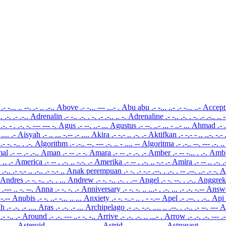
l
.- -... .. --. .- .. .-..
Above
.- -... --- ...- .
Abu abu
.- -... ..- .- -... ..-
Accep
.. .-. .- .-..
Adrenalin
.- -.. .-. . -. .- .-.. .. -.
Adrenaline
.- -.. .-. . -. .- .-.. .. 
..-. - . .-. -. --- --- -.
Agus
.- --. ..- ...
Agustus
.- --. ..- ... - ..- ...
Ahmad
.- 
. .... .-
Aisyah
.- .. ... -.-- .- ....
Akira
.- -.- .. .-. .-
Aktifkan
.- -.- - .. ..-. -.-
 .- -. -.. . .-.
Algorithm
.- .-.. --. --- .-. .. - .... --
Algoritma
.- .-.. --. --- .-. .
mal
.- -- .- .-..
Aman
.- -- .- -.
Amara
.- -- .- .-. .-
Amber
.- -- -... . .-.
Ambi
. .. .-
America
.- -- . .-. .. -.-. .-
Amerika
.- -- . .-. .. -.- .-
Amira
.- -- .. .-. 
 .-.. .- -.- .. .-.. .- -.- ..
Anak perempuan
.- -. .- -.- .--. . .-. . -- .--. ..- .- -.
A
Andres
.- -. -.. .-. . ...
Andrew
.- -. -.. .-. . .--
Angel
.- -. --. . .-..
Anggre
. .--- .. -. --.
Anna
.- -. -. .-
Anniversary
.- -. -. .. ...- . .-. ... .- .-. -.--
Answ
. -.--
Anubis
.- -. ..- -... .. ...
Anxiety
.- -. -..- .. . - -.--
Apel
.- .--. . .-..
Api
ah
.- .-. .- ....
Aras
.- .-. .- ...
Archipelago
.- .-. -.-. .... .. .--. . .-.. .- --. ---
A
 .- -.. .-
Around
.- .-. --- ..- -. -..
Arrive
.- .-. .-. .. ...- .
Arrow
.- .-. .-. --- .
 .... .-
Asteroid
.- ... - . .-. --- .. -..
Astrid
.- ... - .-. .. -..
Astronaut
.- ... - .-