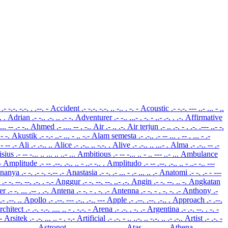
t
.- -.-. -.-. . .--. -
Accident
.- -.-. -.-. .. -.. . -. -
Acoustic
.- -.-. --- ..- ... - ..
-. .
Adrian
.- -.. .-. .. .- -.
Adventurer
.- -.. ...- . -. - ..- .-. . .-.
Affirmative
.... -- .- -..
Ahmed
.- .... -- . -..
Air
.- .. .-.
Air terjun
.- .. .-. - . .-. .--- ..- -.
 .- -.
Akustik
.- -.- ..- ... - .. -.-
Alam semesta
.- .-.. .- -- ... . -- . ... - .-
. - -- .-
Ali
.- .-.. ..
Alice
.- .-.. .. -.-. .
Alive
.- .-.. .. ...- .
Alma
.- .-.. -- .-
sius
.- -- -... .. ... .. ..- ...
Ambitious
.- -- -... .. - .. --- ..- ...
Ambulance
.-
Amplitude
.- -- .--. .-.. .. - ..- -.. .
Amplitudo
.- -- .--. .-.. .. - ..- -.. ---
nanya
.- -. .- -. -.-- .-
Anastasia
.- -. .- ... - .- ... .. .-
Anatomi
.- -. .- - ---
k
.- -. --. --. .-. . -.-
Anggur
.- -. --. --. ..- .-.
Angin
.- -. --. .. -.
Angkatan
er
.- -. ... .-- . .-.
Antena
.- -. - . -. .-
Antenna
.- -. - . -. -. .-
Anthony
.-
.- .--. ..
Apollo
.- .--. --- .-.. .-.. ---
Apple
.- .--. .--. .-.. .
Approach
.- .--.
rchitect
.- .-. -.-. .... .. - . -.-. -
Arena
.- .-. . -. .-
Argentina
.- .-. --. . -. -
--
Arsitek
.- .-. ... .. - . -.-
Artificial
.- .-. - .. ..-. .. -.-. .. .- .-..
Artist
.- .-. -
. --- -. .- ..- -
Astronot
.- ... - .-. --- -. --- -
Atas
.- - .- ...
Athena
.- - .... .