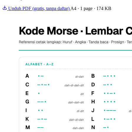
Unduh PDF (gratis, tanpa daftar)
A4 · 1 page · 174 KB