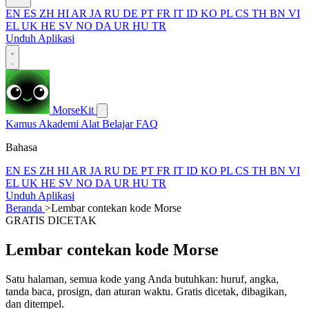
EN
ES
ZH
HI
AR
JA
RU
DE
PT
FR
IT
ID
KO
PL
CS
TH
BN
VI
EL
UK
HE
SV
NO
DA
UR
HU
TR
Unduh Aplikasi
MorseKit
Kamus
Akademi
Alat
Belajar
FAQ
Bahasa
EN
ES
ZH
HI
AR
JA
RU
DE
PT
FR
IT
ID
KO
PL
CS
TH
BN
VI
EL
UK
HE
SV
NO
DA
UR
HU
TR
Unduh Aplikasi
Beranda
>
Lembar contekan kode Morse
GRATIS DICETAK
Lembar contekan kode Morse
Satu halaman, semua kode yang Anda butuhkan: huruf, angka,
tanda baca, prosign, dan aturan waktu. Gratis dicetak, dibagikan,
dan ditempel.