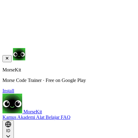
MorseKit
Morse Code Trainer · Free on Google Play
Install
MorseKit
Kamus
Akademi
Alat
Belajar
FAQ
ID