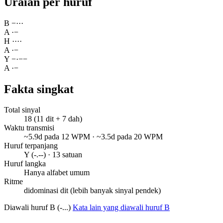
Uraian per huruf
B
−
·
·
·
A
·
−
H
·
·
·
·
A
·
−
Y
−
·
−
−
A
·
−
Fakta singkat
Total sinyal
18 (11 dit + 7 dah)
Waktu transmisi
~5.9d pada 12 WPM · ~3.5d pada 20 WPM
Huruf terpanjang
Y (-.--) · 13 satuan
Huruf langka
Hanya alfabet umum
Ritme
didominasi dit (lebih banyak sinyal pendek)
Diawali huruf B (-...)
Kata lain yang diawali huruf B