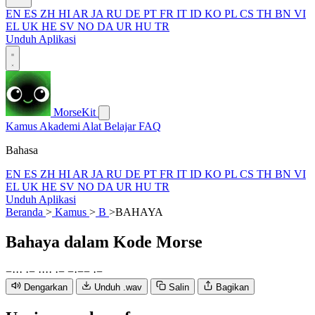
EN
ES
ZH
HI
AR
JA
RU
DE
PT
FR
IT
ID
KO
PL
CS
TH
BN
VI
EL
UK
HE
SV
NO
DA
UR
HU
TR
Unduh Aplikasi
MorseKit
Kamus
Akademi
Alat
Belajar
FAQ
Bahasa
EN
ES
ZH
HI
AR
JA
RU
DE
PT
FR
IT
ID
KO
PL
CS
TH
BN
VI
EL
UK
HE
SV
NO
DA
UR
HU
TR
Unduh Aplikasi
Beranda
>
Kamus
>
B
>
BAHAYA
Bahaya
dalam Kode Morse
−
·
·
·
·
−
·
·
·
·
·
−
−
·
−
−
·
−
Dengarkan
Unduh .wav
Salin
Bagikan