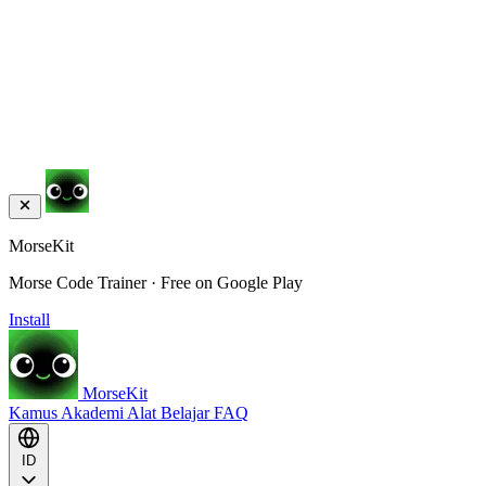
MorseKit
Morse Code Trainer · Free on Google Play
Install
MorseKit
Kamus
Akademi
Alat
Belajar
FAQ
ID