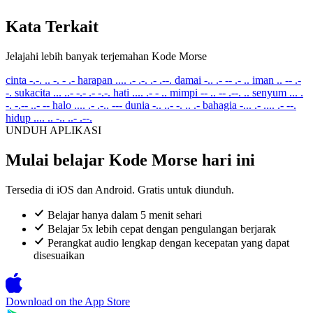
Kata Terkait
Jelajahi lebih banyak terjemahan Kode Morse
cinta
-.-. .. -. - .-
harapan
.... .- .-. .- .--.
damai
-.. .- -- .- ..
iman
.. -- .-
-.
sukacita
... ..- -.- .- -.-.
hati
.... .- - ..
mimpi
-- .. -- .--. ..
senyum
... .
-. -.-- ..- --
halo
.... .- .-.. ---
dunia
-.. ..- -. .. .-
bahagia
-... .- .... .- --.
hidup
.... .. -.. ..- .--.
UNDUH APLIKASI
Mulai belajar Kode Morse hari ini
Tersedia di iOS dan Android. Gratis untuk diunduh.
Belajar hanya dalam 5 menit sehari
Belajar 5x lebih cepat dengan pengulangan berjarak
Perangkat audio lengkap dengan kecepatan yang dapat
disesuaikan
Download on the
App Store