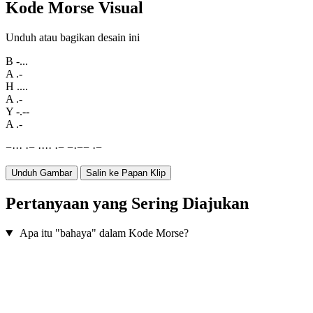
Kode Morse Visual
Unduh atau bagikan desain ini
B
-...
A
.-
H
....
A
.-
Y
-.--
A
.-
−
·
·
·
·
−
·
·
·
·
·
−
−
·
−
−
·
−
Unduh Gambar
Salin ke Papan Klip
Pertanyaan yang Sering Diajukan
Apa itu "bahaya" dalam Kode Morse?