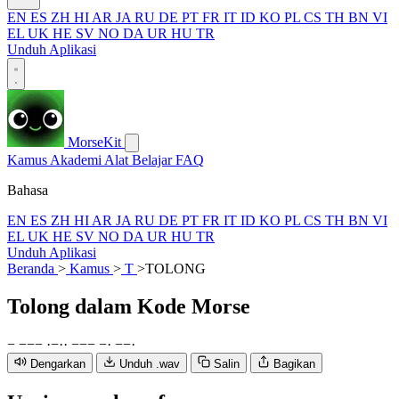
EN
ES
ZH
HI
AR
JA
RU
DE
PT
FR
IT
ID
KO
PL
CS
TH
BN
VI
EL
UK
HE
SV
NO
DA
UR
HU
TR
Unduh Aplikasi
MorseKit
Kamus
Akademi
Alat
Belajar
FAQ
Bahasa
EN
ES
ZH
HI
AR
JA
RU
DE
PT
FR
IT
ID
KO
PL
CS
TH
BN
VI
EL
UK
HE
SV
NO
DA
UR
HU
TR
Unduh Aplikasi
Beranda
>
Kamus
>
T
>
TOLONG
Tolong
dalam Kode Morse
−
−
−
−
·
−
·
·
−
−
−
−
·
−
−
·
Dengarkan
Unduh .wav
Salin
Bagikan