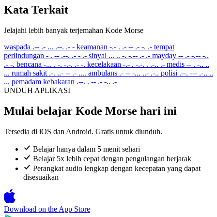
Kata Terkait
Jelajahi lebih banyak terjemahan Kode Morse
waspada
.-- .- ... .--. .- -
keamanan
-.- . .- -- .- -. .-
tempat
perlindungan
- . -- .--. .- - .-
sinyal
... .. -. -.-- .- .-
mayday
-- .- -.-- -..
.- -.
bencana
-... . -. -.-. .- -.
kecelakaan
-.- . -.-. . .-.. .-
medis
-- . -.. ..
...
rumah sakit
.-. ..- -- .- ....
ambulans
.- -- -... ..- .-..
polisi
.--. --- .-.. ..
...
pemadam kebakaran
.--. . -- .- -.. .-
UNDUH APLIKASI
Mulai belajar Kode Morse hari ini
Tersedia di iOS dan Android. Gratis untuk diunduh.
Belajar hanya dalam 5 menit sehari
Belajar 5x lebih cepat dengan pengulangan berjarak
Perangkat audio lengkap dengan kecepatan yang dapat
disesuaikan
Download on the
App Store