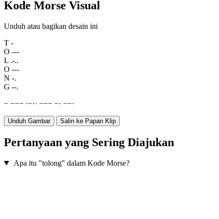
Kode Morse Visual
Unduh atau bagikan desain ini
T
-
O
---
L
.-..
O
---
N
-.
G
--.
−
−
−
−
·
−
·
·
−
−
−
−
·
−
−
·
Unduh Gambar
Salin ke Papan Klip
Pertanyaan yang Sering Diajukan
Apa itu "tolong" dalam Kode Morse?