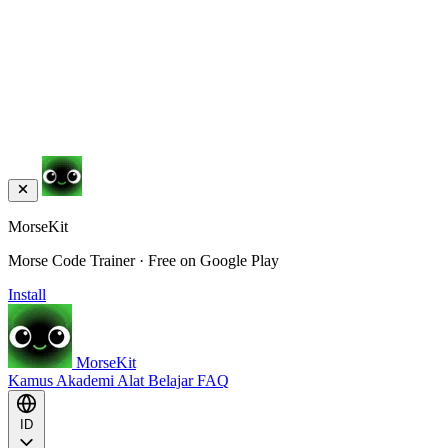
MorseKit
Morse Code Trainer · Free on Google Play
Install
MorseKit
Kamus
Akademi
Alat
Belajar
FAQ
ID