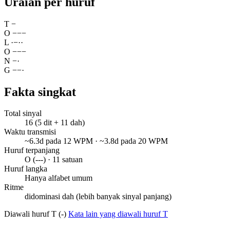
Uraian per huruf
T
−
O
−
−
−
L
·
−
·
·
O
−
−
−
N
−
·
G
−
−
·
Fakta singkat
Total sinyal
16 (5 dit + 11 dah)
Waktu transmisi
~6.3d pada 12 WPM · ~3.8d pada 20 WPM
Huruf terpanjang
O (---) · 11 satuan
Huruf langka
Hanya alfabet umum
Ritme
didominasi dah (lebih banyak sinyal panjang)
Diawali huruf T (-)
Kata lain yang diawali huruf T