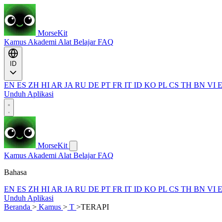
MorseKit
Kamus
Akademi
Alat
Belajar
FAQ
ID
EN
ES
ZH
HI
AR
JA
RU
DE
PT
FR
IT
ID
KO
PL
CS
TH
BN
VI
Unduh Aplikasi
MorseKit
Kamus
Akademi
Alat
Belajar
FAQ
Bahasa
EN
ES
ZH
HI
AR
JA
RU
DE
PT
FR
IT
ID
KO
PL
CS
TH
BN
VI
Unduh Aplikasi
Beranda
>
Kamus
>
T
>
TERAPI