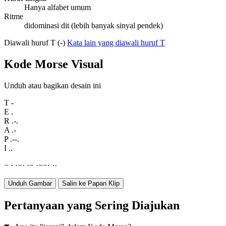
Hanya alfabet umum
Ritme
didominasi dit (lebih banyak sinyal pendek)
Diawali huruf T (-)
Kata lain yang diawali huruf T
Kode Morse Visual
Unduh atau bagikan desain ini
T
-
E
.
R
.-.
A
.-
P
.--.
I
..
−
·
·
−
·
·
−
·
−
−
·
·
·
Unduh Gambar
Salin ke Papan Klip
Pertanyaan yang Sering Diajukan