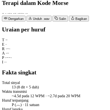
Terapi
dalam Kode Morse
−
·
·
−
·
·
−
·
−
−
·
·
·
Dengarkan
Unduh .wav
Salin
Bagikan
Uraian per huruf
T
−
E
·
R
·
−
·
A
·
−
P
·
−
−
·
I
·
·
Fakta singkat
Total sinyal
13 (8 dit + 5 dah)
Waktu transmisi
~4.5d pada 12 WPM · ~2.7d pada 20 WPM
Huruf terpanjang
P (.--.) · 11 satuan
Huruf langka