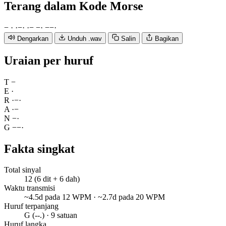
Terang
dalam Kode Morse
−
·
·
−
·
·
−
−
·
−
−
·
Dengarkan
Unduh .wav
Salin
Bagikan
Uraian per huruf
T
−
E
·
R
·
−
·
A
·
−
N
−
·
G
−
−
·
Fakta singkat
Total sinyal
12 (6 dit + 6 dah)
Waktu transmisi
~4.5d pada 12 WPM · ~2.7d pada 20 WPM
Huruf terpanjang
G (--.) · 9 satuan
Huruf langka