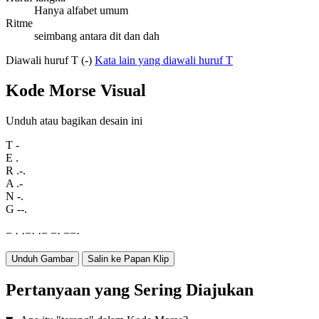
Hanya alfabet umum
Ritme
seimbang antara dit dan dah
Diawali huruf T (-)
Kata lain yang diawali huruf T
Kode Morse Visual
Unduh atau bagikan desain ini
T
-
E
.
R
.-.
A
.-
N
-.
G
--.
−
·
·
−
·
·
−
−
·
−
−
·
Unduh Gambar
Salin ke Papan Klip
Pertanyaan yang Sering Diajukan