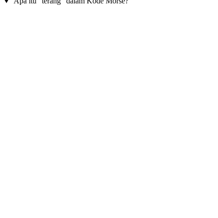
Apa itu "terang" dalam Kode Morse?