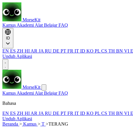
MorseKit
Kamus
Akademi
Alat
Belajar
FAQ
ID
EN
ES
ZH
HI
AR
JA
RU
DE
PT
FR
IT
ID
KO
PL
CS
TH
BN
VI
Unduh Aplikasi
MorseKit
Kamus
Akademi
Alat
Belajar
FAQ
Bahasa
EN
ES
ZH
HI
AR
JA
RU
DE
PT
FR
IT
ID
KO
PL
CS
TH
BN
VI
Unduh Aplikasi
Beranda
>
Kamus
>
T
>
TERANG