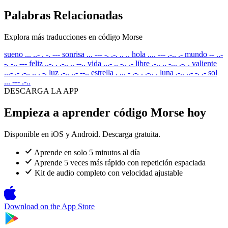
Palabras Relacionadas
Explora más traducciones en código Morse
sueno
... ..- . -. ---
sonrisa
... --- -. .-. .. ..
hola
.... --- .-.. .-
mundo
-- ..-
-. -.. ---
feliz
..-. . .-.. .. --..
vida
...- .. -.. .-
libre
.-.. .. -... .-. .
valiente
...- .- .-.. .. . -.
luz
.-.. ..- --..
estrella
. ... - .-. . .-.. .
luna
.-.. ..- -. .-
sol
... --- .-..
DESCARGA LA APP
Empieza a aprender código Morse hoy
Disponible en iOS y Android. Descarga gratuita.
Aprende en solo 5 minutos al día
Aprende 5 veces más rápido con repetición espaciada
Kit de audio completo con velocidad ajustable
Download on the
App Store