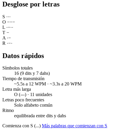
Desglose por letras
S
·
·
·
O
−
−
−
L
·
−
·
·
T
−
A
·
−
R
·
−
·
Datos rápidos
Símbolos totales
16 (9 dits y 7 dahs)
Tiempo de transmisión
~5.5s a 12 WPM · ~3.3s a 20 WPM
Letra más larga
O (---) · 11 unidades
Letras poco frecuentes
Solo alfabeto común
Ritmo
equilibrada entre dits y dahs
Comienza con S (...)
Más palabras que comienzan con S