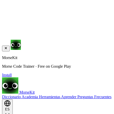
MorseKit
Morse Code Trainer · Free on Google Play
Install
MorseKit
Diccionario
Academia
Herramientas
Aprender
Preguntas Frecuentes
ES