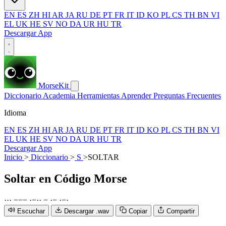
EN
ES
ZH
HI
AR
JA
RU
DE
PT
FR
IT
ID
KO
PL
CS
TH
BN
VI
EL
UK
HE
SV
NO
DA
UR
HU
TR
Descargar App
MorseKit
Diccionario
Academia
Herramientas
Aprender
Preguntas Frecuentes
Idioma
EN
ES
ZH
HI
AR
JA
RU
DE
PT
FR
IT
ID
KO
PL
CS
TH
BN
VI
EL
UK
HE
SV
NO
DA
UR
HU
TR
Descargar App
Inicio
>
Diccionario
>
S
>
SOLTAR
Soltar
en Código Morse
·
·
·
−
−
−
·
−
·
·
−
·
−
·
−
·
Escuchar
Descargar .wav
Copiar
Compartir