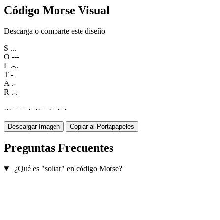
Código Morse Visual
Descarga o comparte este diseño
S
...
O
---
L
.-..
T
-
A
.-
R
.-.
·
·
·
−
−
−
·
−
·
·
−
·
−
·
−
·
Descargar Imagen
Copiar al Portapapeles
Preguntas Frecuentes
¿Qué es "soltar" en código Morse?