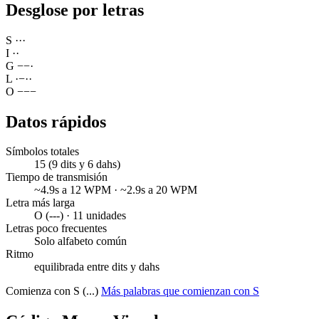
Desglose por letras
S
·
·
·
I
·
·
G
−
−
·
L
·
−
·
·
O
−
−
−
Datos rápidos
Símbolos totales
15 (9 dits y 6 dahs)
Tiempo de transmisión
~4.9s a 12 WPM · ~2.9s a 20 WPM
Letra más larga
O (---) · 11 unidades
Letras poco frecuentes
Solo alfabeto común
Ritmo
equilibrada entre dits y dahs
Comienza con S (...)
Más palabras que comienzan con S