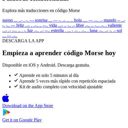
Explora más traducciones en código Morse
sueno
... ..- . -. ---
sonrisa
... --- -. .-. .. ..
hola
.... --- .-.. .-
mundo
-- ..-
-. -.. ---
feliz
..-. . .-.. .. --..
vida
...- .. -.. .-
libre
.-.. .. -... .-. .
valiente
...- .- .-.. .. . -.
luz
.-.. ..- --..
estrella
. ... - .-. . .-.. .
luna
.-.. ..- -. .-
sol
... --- .-..
DESCARGA LA APP
Empieza a aprender código Morse hoy
Disponible en iOS y Android. Descarga gratuita.
Aprende en solo 5 minutos al día
Aprende 5 veces más rápido con repetición espaciada
Kit de audio completo con velocidad ajustable
Download on the
App Store
Get it on
Google Play