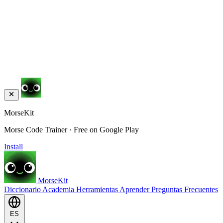
MorseKit
Morse Code Trainer · Free on Google Play
Install
MorseKit
Diccionario
Academia
Herramientas
Aprender
Preguntas Frecuentes
ES