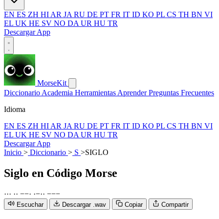
EN
ES
ZH
HI
AR
JA
RU
DE
PT
FR
IT
ID
KO
PL
CS
TH
BN
VI
EL
UK
HE
SV
NO
DA
UR
HU
TR
Descargar App
MorseKit
Diccionario
Academia
Herramientas
Aprender
Preguntas Frecuentes
Idioma
EN
ES
ZH
HI
AR
JA
RU
DE
PT
FR
IT
ID
KO
PL
CS
TH
BN
VI
EL
UK
HE
SV
NO
DA
UR
HU
TR
Descargar App
Inicio
>
Diccionario
>
S
>
SIGLO
Siglo
en Código Morse
·
·
·
·
·
−
−
·
·
−
·
·
−
−
−
Escuchar
Descargar .wav
Copiar
Compartir