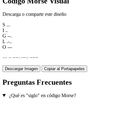
Código Morse Visual
Descarga o comparte este diseño
S
...
I
..
G
--.
L
.-..
O
---
·
·
·
·
·
−
−
·
·
−
·
·
−
−
−
Descargar Imagen
Copiar al Portapapeles
Preguntas Frecuentes
¿Qué es "siglo" en código Morse?