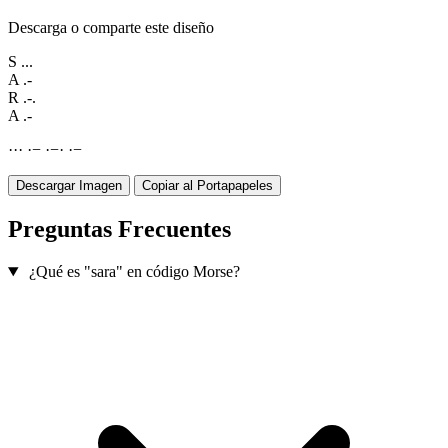
Descarga o comparte este diseño
S
...
A
.-
R
.-.
A
.-
·
·
·
·
−
·
−
·
·
−
Descargar Imagen
Copiar al Portapapeles
Preguntas Frecuentes
¿Qué es "sara" en código Morse?