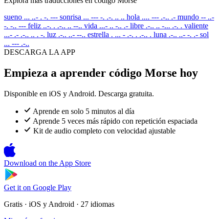
Explora más traducciones en código Morse
sueno
... ..- . -. ---
sonrisa
... --- -. .-. .. ..
hola
.... --- .-.. .-
mundo
-- ..-
-. -.. ---
feliz
..-. . .-.. .. --..
vida
...- .. -.. .-
libre
.-.. .. -... .-. .
valiente
...- .- .-.. .. . -.
luz
.-.. ..- --..
estrella
. ... - .-. . .-.. .
luna
.-.. ..- -. .-
sol
... --- .-..
DESCARGA LA APP
Empieza a aprender código Morse hoy
Disponible en iOS y Android. Descarga gratuita.
Aprende en solo 5 minutos al día
Aprende 5 veces más rápido con repetición espaciada
Kit de audio completo con velocidad ajustable
Download on the
App Store
Get it on
Google Play
Gratis · iOS y Android · 27 idiomas