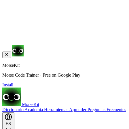
MorseKit
Morse Code Trainer · Free on Google Play
Install
MorseKit
Diccionario
Academia
Herramientas
Aprender
Preguntas Frecuentes
ES