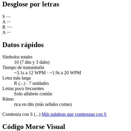
Desglose por letras
S
·
·
·
A
·
−
R
·
−
·
A
·
−
Datos rápidos
Símbolos totales
10 (7 dits y 3 dahs)
Tiempo de transmisión
~3.1s a 12 WPM · ~1.9s a 20 WPM
Letra más larga
R (.-.) · 7 unidades
Letras poco frecuentes
Solo alfabeto común
Ritmo
rica en dits (más señales cortas)
Comienza con S (...)
Más palabras que comienzan con S
Código Morse Visual