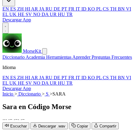
EN
ES
ZH
HI
AR
JA
RU
DE
PT
FR
IT
ID
KO
PL
CS
TH
BN
VI
EL
UK
HE
SV
NO
DA
UR
HU
TR
Descargar App
MorseKit
Diccionario
Academia
Herramientas
Aprender
Preguntas Frecuentes
Idioma
EN
ES
ZH
HI
AR
JA
RU
DE
PT
FR
IT
ID
KO
PL
CS
TH
BN
VI
EL
UK
HE
SV
NO
DA
UR
HU
TR
Descargar App
Inicio
>
Diccionario
>
S
>
SARA
Sara
en Código Morse
·
·
·
·
−
·
−
·
·
−
Escuchar
Descargar .wav
Copiar
Compartir