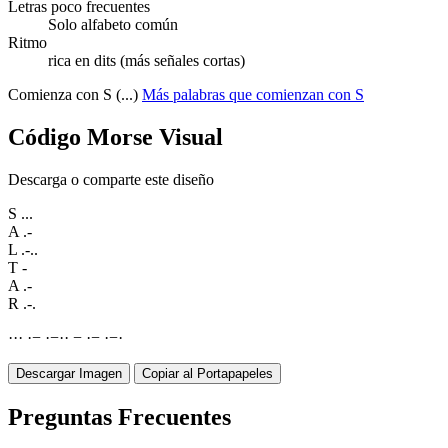
Letras poco frecuentes
Solo alfabeto común
Ritmo
rica en dits (más señales cortas)
Comienza con S (...)
Más palabras que comienzan con S
Código Morse Visual
Descarga o comparte este diseño
S
...
A
.-
L
.-..
T
-
A
.-
R
.-.
·
·
·
·
−
·
−
·
·
−
·
−
·
−
·
Descargar Imagen
Copiar al Portapapeles
Preguntas Frecuentes