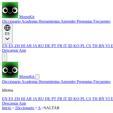
MorseKit
Diccionario
Academia
Herramientas
Aprender
Preguntas Frecuentes
ES
EN
ES
ZH
HI
AR
JA
RU
DE
PT
FR
IT
ID
KO
PL
CS
TH
BN
VI
Descargar App
MorseKit
Diccionario
Academia
Herramientas
Aprender
Preguntas Frecuentes
Idioma
EN
ES
ZH
HI
AR
JA
RU
DE
PT
FR
IT
ID
KO
PL
CS
TH
BN
VI
Descargar App
Inicio
>
Diccionario
>
S
>
SALTAR