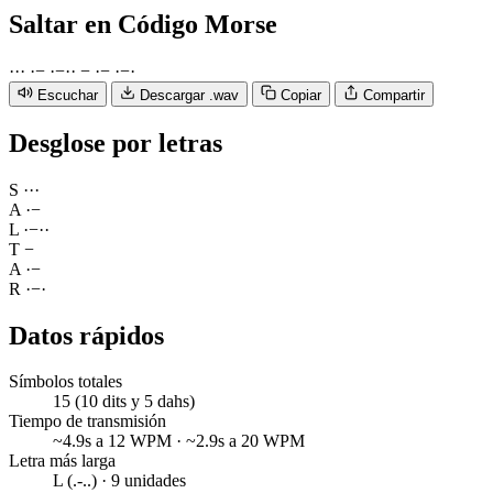
Saltar
en Código Morse
·
·
·
·
−
·
−
·
·
−
·
−
·
−
·
Escuchar
Descargar .wav
Copiar
Compartir
Desglose por letras
S
·
·
·
A
·
−
L
·
−
·
·
T
−
A
·
−
R
·
−
·
Datos rápidos
Símbolos totales
15 (10 dits y 5 dahs)
Tiempo de transmisión
~4.9s a 12 WPM · ~2.9s a 20 WPM
Letra más larga
L (.-..) · 9 unidades