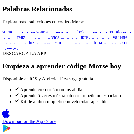
Palabras Relacionadas
Explora más traducciones en código Morse
sueno
... ..- . -. ---
sonrisa
... --- -. .-. .. ..
hola
.... --- .-.. .-
mundo
-- ..-
-. -.. ---
feliz
..-. . .-.. .. --..
vida
...- .. -.. .-
libre
.-.. .. -... .-. .
valiente
...- .- .-.. .. . -.
luz
.-.. ..- --..
estrella
. ... - .-. . .-.. .
luna
.-.. ..- -. .-
sol
... --- .-..
DESCARGA LA APP
Empieza a aprender código Morse hoy
Disponible en iOS y Android. Descarga gratuita.
Aprende en solo 5 minutos al día
Aprende 5 veces más rápido con repetición espaciada
Kit de audio completo con velocidad ajustable
Download on the
App Store