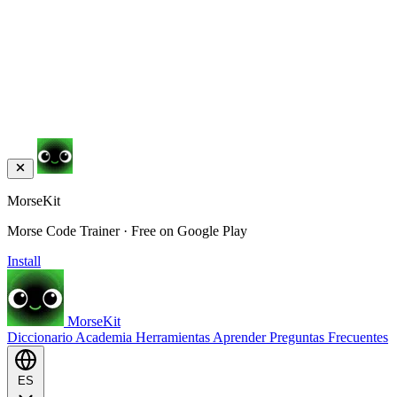
MorseKit
Morse Code Trainer · Free on Google Play
Install
MorseKit
Diccionario
Academia
Herramientas
Aprender
Preguntas Frecuentes
ES