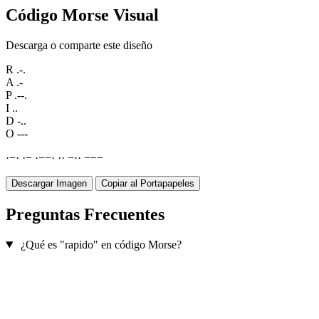
Código Morse Visual
Descarga o comparte este diseño
R
.-.
A
.-
P
.--.
I
..
D
-..
O
---
·
−
·
·
−
·
−
−
·
·
·
−
·
·
−
−
−
Descargar Imagen
Copiar al Portapapeles
Preguntas Frecuentes
¿Qué es "rapido" en código Morse?