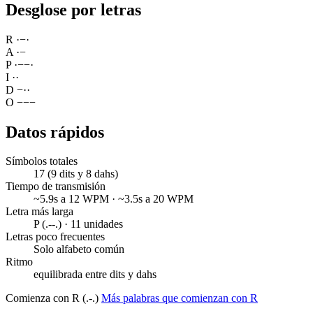
Desglose por letras
R
·
−
·
A
·
−
P
·
−
−
·
I
·
·
D
−
·
·
O
−
−
−
Datos rápidos
Símbolos totales
17 (9 dits y 8 dahs)
Tiempo de transmisión
~5.9s a 12 WPM · ~3.5s a 20 WPM
Letra más larga
P (.--.) · 11 unidades
Letras poco frecuentes
Solo alfabeto común
Ritmo
equilibrada entre dits y dahs
Comienza con R (.-.)
Más palabras que comienzan con R