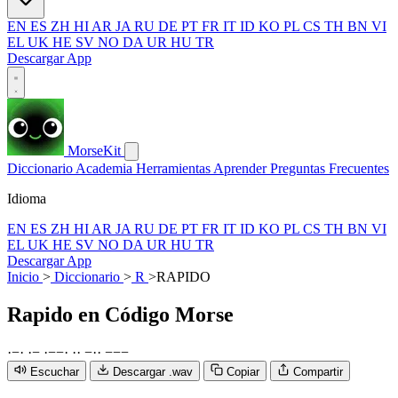
EN
ES
ZH
HI
AR
JA
RU
DE
PT
FR
IT
ID
KO
PL
CS
TH
BN
VI
EL
UK
HE
SV
NO
DA
UR
HU
TR
Descargar App
MorseKit
Diccionario
Academia
Herramientas
Aprender
Preguntas Frecuentes
Idioma
EN
ES
ZH
HI
AR
JA
RU
DE
PT
FR
IT
ID
KO
PL
CS
TH
BN
VI
EL
UK
HE
SV
NO
DA
UR
HU
TR
Descargar App
Inicio
>
Diccionario
>
R
>
RAPIDO
Rapido
en Código Morse
·
−
·
·
−
·
−
−
·
·
·
−
·
·
−
−
−
Escuchar
Descargar .wav
Copiar
Compartir