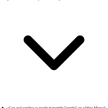
¿Con qué rapidez se puede transmitir "rapido" en código Morse?