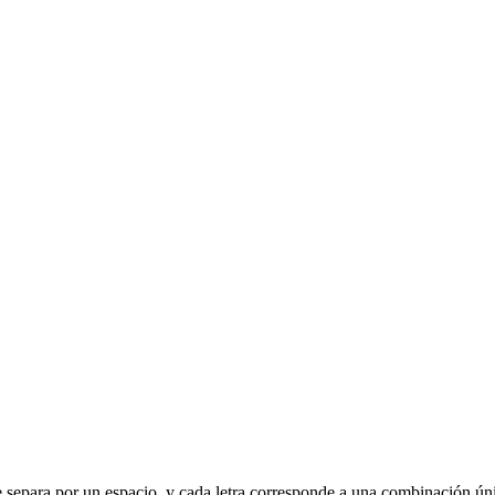
 se separa por un espacio, y cada letra corresponde a una combinación ún