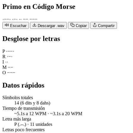
Primo
en Código Morse
·
−
−
·
·
−
·
·
·
−
−
−
−
−
Escuchar
Descargar .wav
Copiar
Compartir
Desglose por letras
P
·
−
−
·
R
·
−
·
I
·
·
M
−
−
O
−
−
−
Datos rápidos
Símbolos totales
14 (6 dits y 8 dahs)
Tiempo de transmisión
~5.1s a 12 WPM · ~3.1s a 20 WPM
Letra más larga
P (.--.) · 11 unidades
Letras poco frecuentes