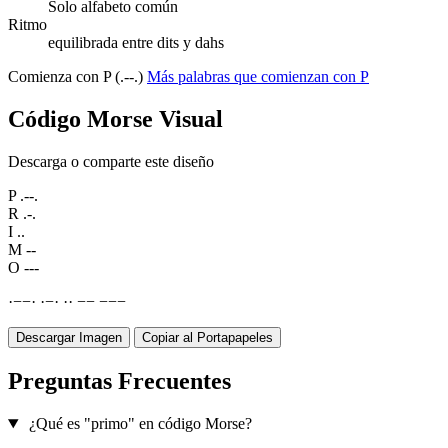
Solo alfabeto común
Ritmo
equilibrada entre dits y dahs
Comienza con P (.--.)
Más palabras que comienzan con P
Código Morse Visual
Descarga o comparte este diseño
P
.--.
R
.-.
I
..
M
--
O
---
·
−
−
·
·
−
·
·
·
−
−
−
−
−
Descargar Imagen
Copiar al Portapapeles
Preguntas Frecuentes
¿Qué es "primo" en código Morse?