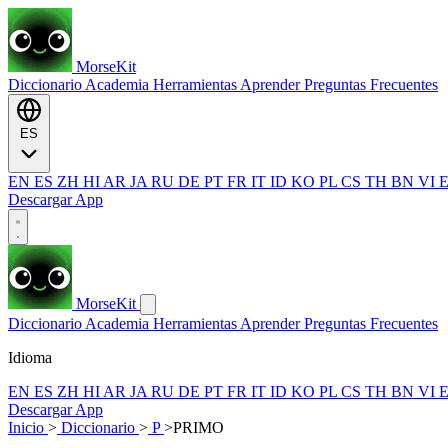
MorseKit
Diccionario
Academia
Herramientas
Aprender
Preguntas Frecuentes
ES
EN
ES
ZH
HI
AR
JA
RU
DE
PT
FR
IT
ID
KO
PL
CS
TH
BN
VI
Descargar App
MorseKit
Diccionario
Academia
Herramientas
Aprender
Preguntas Frecuentes
Idioma
EN
ES
ZH
HI
AR
JA
RU
DE
PT
FR
IT
ID
KO
PL
CS
TH
BN
VI
Descargar App
Inicio
>
Diccionario
>
P
>
PRIMO