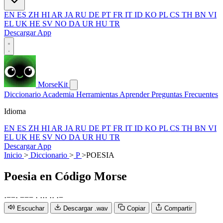
EN
ES
ZH
HI
AR
JA
RU
DE
PT
FR
IT
ID
KO
PL
CS
TH
BN
VI
EL
UK
HE
SV
NO
DA
UR
HU
TR
Descargar App
MorseKit
Diccionario
Academia
Herramientas
Aprender
Preguntas Frecuentes
Idioma
EN
ES
ZH
HI
AR
JA
RU
DE
PT
FR
IT
ID
KO
PL
CS
TH
BN
VI
EL
UK
HE
SV
NO
DA
UR
HU
TR
Descargar App
Inicio
>
Diccionario
>
P
>
POESIA
Poesia
en Código Morse
·
−
−
·
−
−
−
·
·
·
·
·
·
·
−
Escuchar
Descargar .wav
Copiar
Compartir