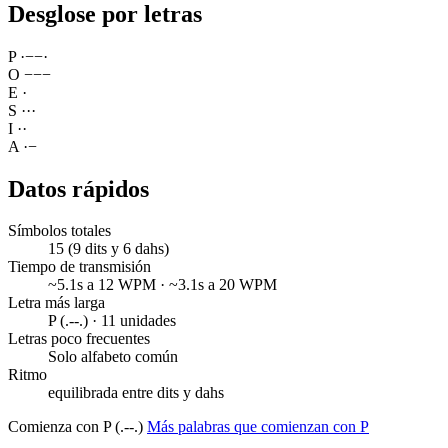
Desglose por letras
P
·
−
−
·
O
−
−
−
E
·
S
·
·
·
I
·
·
A
·
−
Datos rápidos
Símbolos totales
15 (9 dits y 6 dahs)
Tiempo de transmisión
~5.1s a 12 WPM · ~3.1s a 20 WPM
Letra más larga
P (.--.) · 11 unidades
Letras poco frecuentes
Solo alfabeto común
Ritmo
equilibrada entre dits y dahs
Comienza con P (.--.)
Más palabras que comienzan con P