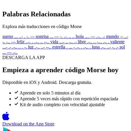
Palabras Relacionadas
Explora más traducciones en código Morse
sueno
... ..- . -. ---
sonrisa
... --- -. .-. .. ..
hola
.... --- .-.. .-
mundo
-- ..-
-. -.. ---
feliz
..-. . .-.. .. --..
vida
...- .. -.. .-
libre
.-.. .. -... .-. .
valiente
...- .- .-.. .. . -.
luz
.-.. ..- --..
estrella
. ... - .-. . .-.. .
luna
.-.. ..- -. .-
sol
... --- .-..
DESCARGA LA APP
Empieza a aprender código Morse hoy
Disponible en iOS y Android. Descarga gratuita.
Aprende en solo 5 minutos al día
Aprende 5 veces más rápido con repetición espaciada
Kit de audio completo con velocidad ajustable
Download on the
App Store