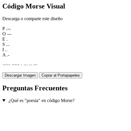
Código Morse Visual
Descarga o comparte este diseño
P
.--.
O
---
E
.
S
...
I
..
A
.-
·
−
−
·
−
−
−
·
·
·
·
·
·
·
−
Descargar Imagen
Copiar al Portapapeles
Preguntas Frecuentes
¿Qué es "poesia" en código Morse?