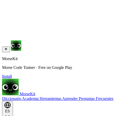
MorseKit
Morse Code Trainer · Free on Google Play
Install
MorseKit
Diccionario
Academia
Herramientas
Aprender
Preguntas Frecuentes
ES