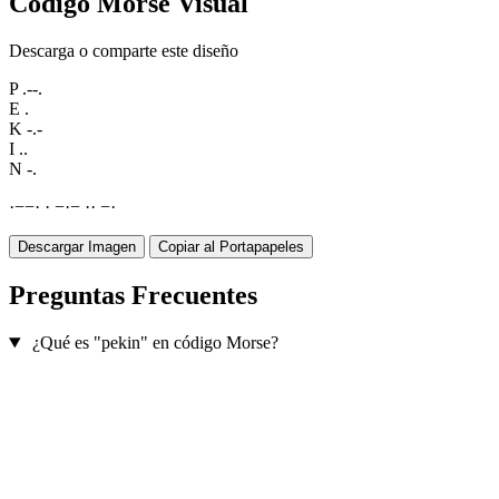
Código Morse Visual
Descarga o comparte este diseño
P
.--.
E
.
K
-.-
I
..
N
-.
·
−
−
·
·
−
·
−
·
·
−
·
Descargar Imagen
Copiar al Portapapeles
Preguntas Frecuentes
¿Qué es "pekin" en código Morse?