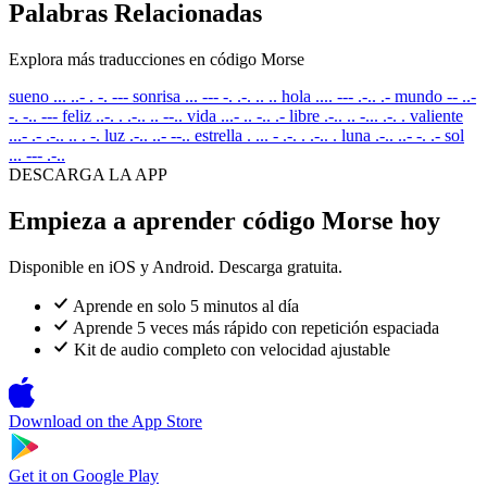
Palabras Relacionadas
Explora más traducciones en código Morse
sueno
... ..- . -. ---
sonrisa
... --- -. .-. .. ..
hola
.... --- .-.. .-
mundo
-- ..-
-. -.. ---
feliz
..-. . .-.. .. --..
vida
...- .. -.. .-
libre
.-.. .. -... .-. .
valiente
...- .- .-.. .. . -.
luz
.-.. ..- --..
estrella
. ... - .-. . .-.. .
luna
.-.. ..- -. .-
sol
... --- .-..
DESCARGA LA APP
Empieza a aprender código Morse hoy
Disponible en iOS y Android. Descarga gratuita.
Aprende en solo 5 minutos al día
Aprende 5 veces más rápido con repetición espaciada
Kit de audio completo con velocidad ajustable
Download on the
App Store
Get it on
Google Play