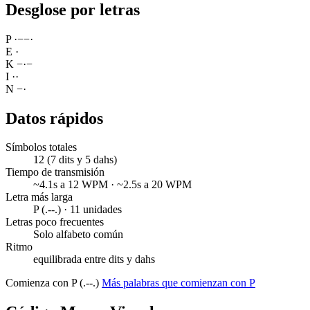
Desglose por letras
P
·
−
−
·
E
·
K
−
·
−
I
·
·
N
−
·
Datos rápidos
Símbolos totales
12 (7 dits y 5 dahs)
Tiempo de transmisión
~4.1s a 12 WPM · ~2.5s a 20 WPM
Letra más larga
P (.--.) · 11 unidades
Letras poco frecuentes
Solo alfabeto común
Ritmo
equilibrada entre dits y dahs
Comienza con P (.--.)
Más palabras que comienzan con P