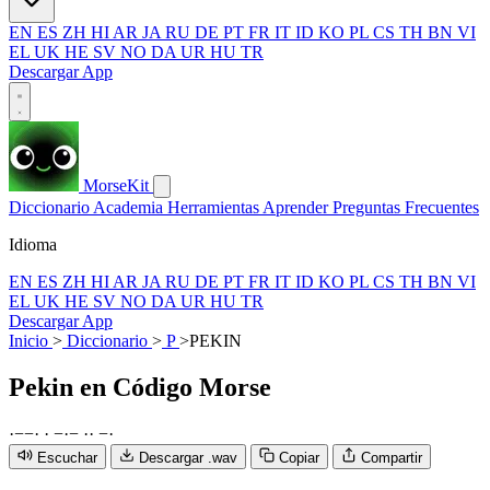
EN
ES
ZH
HI
AR
JA
RU
DE
PT
FR
IT
ID
KO
PL
CS
TH
BN
VI
EL
UK
HE
SV
NO
DA
UR
HU
TR
Descargar App
MorseKit
Diccionario
Academia
Herramientas
Aprender
Preguntas Frecuentes
Idioma
EN
ES
ZH
HI
AR
JA
RU
DE
PT
FR
IT
ID
KO
PL
CS
TH
BN
VI
EL
UK
HE
SV
NO
DA
UR
HU
TR
Descargar App
Inicio
>
Diccionario
>
P
>
PEKIN
Pekin
en Código Morse
·
−
−
·
·
−
·
−
·
·
−
·
Escuchar
Descargar .wav
Copiar
Compartir