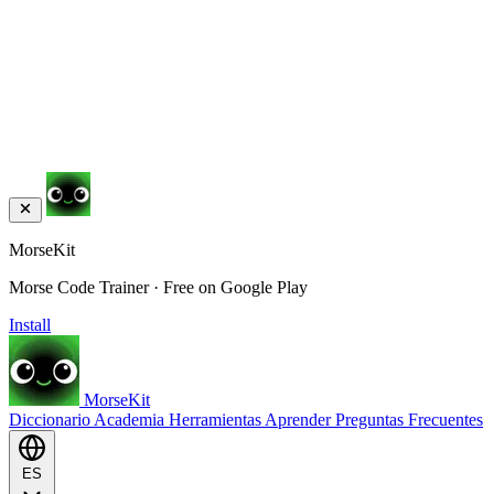
MorseKit
Morse Code Trainer · Free on Google Play
Install
MorseKit
Diccionario
Academia
Herramientas
Aprender
Preguntas Frecuentes
ES