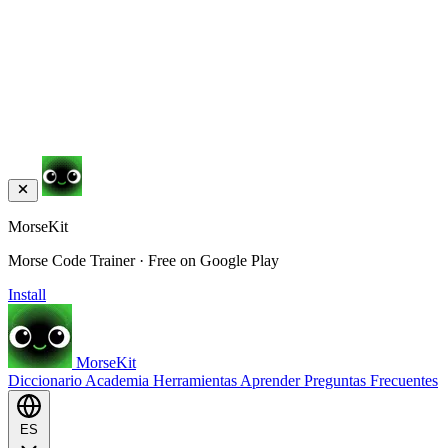
MorseKit
Morse Code Trainer · Free on Google Play
Install
MorseKit
Diccionario
Academia
Herramientas
Aprender
Preguntas Frecuentes
ES