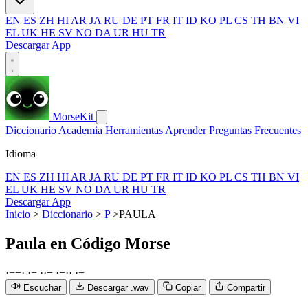
EN
ES
ZH
HI
AR
JA
RU
DE
PT
FR
IT
ID
KO
PL
CS
TH
BN
VI
EL
UK
HE
SV
NO
DA
UR
HU
TR
Descargar App
MorseKit
Diccionario
Academia
Herramientas
Aprender
Preguntas Frecuentes
Idioma
EN
ES
ZH
HI
AR
JA
RU
DE
PT
FR
IT
ID
KO
PL
CS
TH
BN
VI
EL
UK
HE
SV
NO
DA
UR
HU
TR
Descargar App
Inicio
>
Diccionario
>
P
>
PAULA
Paula
en Código Morse
·
−
−
·
·
−
·
·
−
·
−
·
·
·
−
Escuchar
Descargar .wav
Copiar
Compartir