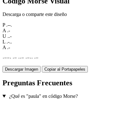
Código Morse Visual
Descarga o comparte este diseño
P
.--.
A
.-
U
..-
L
.-..
A
.-
·
−
−
·
·
−
·
·
−
·
−
·
·
·
−
Descargar Imagen
Copiar al Portapapeles
Preguntas Frecuentes
¿Qué es "paula" en código Morse?