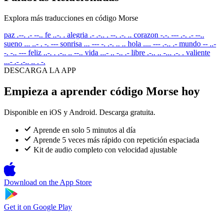
Explora más traducciones en código Morse
paz
.--. .- --..
fe
..-. .
alegria
.- .-.. . --. .-. ..
corazon
-.-. --- .-. .- --..
sueno
... ..- . -. ---
sonrisa
... --- -. .-. .. ..
hola
.... --- .-.. .-
mundo
-- ..-
-. -.. ---
feliz
..-. . .-.. .. --..
vida
...- .. -.. .-
libre
.-.. .. -... .-. .
valiente
...- .- .-.. .. . -.
DESCARGA LA APP
Empieza a aprender código Morse hoy
Disponible en iOS y Android. Descarga gratuita.
Aprende en solo 5 minutos al día
Aprende 5 veces más rápido con repetición espaciada
Kit de audio completo con velocidad ajustable
Download on the
App Store
Get it on
Google Play