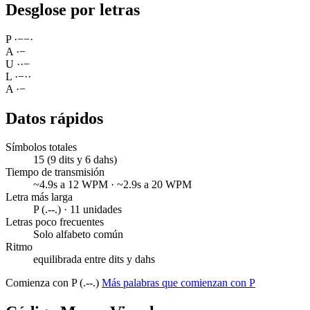
Desglose por letras
P
·
−
−
·
A
·
−
U
·
·
−
L
·
−
·
·
A
·
−
Datos rápidos
Símbolos totales
15 (9 dits y 6 dahs)
Tiempo de transmisión
~4.9s a 12 WPM · ~2.9s a 20 WPM
Letra más larga
P (.--.) · 11 unidades
Letras poco frecuentes
Solo alfabeto común
Ritmo
equilibrada entre dits y dahs
Comienza con P (.--.)
Más palabras que comienzan con P