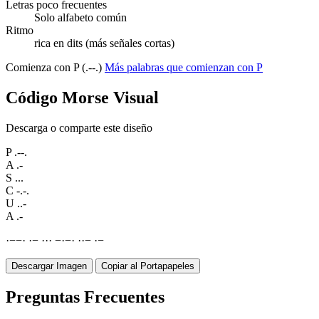
Letras poco frecuentes
Solo alfabeto común
Ritmo
rica en dits (más señales cortas)
Comienza con P (.--.)
Más palabras que comienzan con P
Código Morse Visual
Descarga o comparte este diseño
P
.--.
A
.-
S
...
C
-.-.
U
..-
A
.-
·
−
−
·
·
−
·
·
·
−
·
−
·
·
·
−
·
−
Descargar Imagen
Copiar al Portapapeles
Preguntas Frecuentes