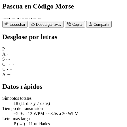
Pascua
en Código Morse
·
−
−
·
·
−
·
·
·
−
·
−
·
·
·
−
·
−
Escuchar
Descargar .wav
Copiar
Compartir
Desglose por letras
P
·
−
−
·
A
·
−
S
·
·
·
C
−
·
−
·
U
·
·
−
A
·
−
Datos rápidos
Símbolos totales
18 (11 dits y 7 dahs)
Tiempo de transmisión
~5.9s a 12 WPM · ~3.5s a 20 WPM
Letra más larga
P (.--.) · 11 unidades