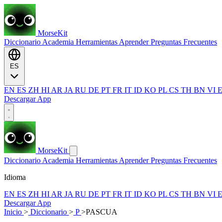
MorseKit
Diccionario
Academia
Herramientas
Aprender
Preguntas Frecuentes
ES
EN
ES
ZH
HI
AR
JA
RU
DE
PT
FR
IT
ID
KO
PL
CS
TH
BN
VI
Descargar App
MorseKit
Diccionario
Academia
Herramientas
Aprender
Preguntas Frecuentes
Idioma
EN
ES
ZH
HI
AR
JA
RU
DE
PT
FR
IT
ID
KO
PL
CS
TH
BN
VI
Descargar App
Inicio
>
Diccionario
>
P
>
PASCUA