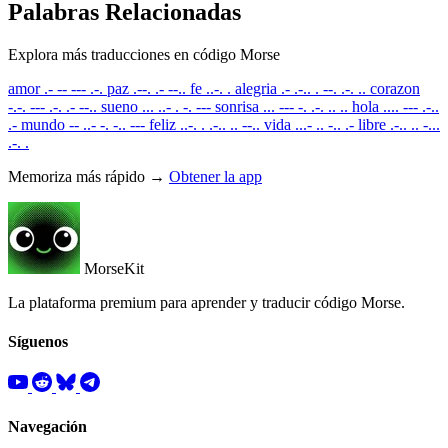
Palabras Relacionadas
Explora más traducciones en código Morse
amor
.- -- --- .-.
paz
.--. .- --..
fe
..-. .
alegria
.- .-.. . --. .-. ..
corazon
-.-. --- .-. .- --..
sueno
... ..- . -. ---
sonrisa
... --- -. .-. .. ..
hola
.... --- .-..
.-
mundo
-- ..- -. -.. ---
feliz
..-. . .-.. .. --..
vida
...- .. -.. .-
libre
.-.. .. -...
.-. .
Memoriza más rápido →
Obtener la app
MorseKit
La plataforma premium para aprender y traducir código Morse.
Síguenos
Navegación