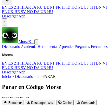
EN
ES
ZH
HI
AR
JA
RU
DE
PT
FR
IT
ID
KO
PL
CS
TH
BN
VI
EL
UK
HE
SV
NO
DA
UR
HU
Descargar App
MorseKit
Diccionario
Academia
Herramientas
Aprender
Preguntas Frecuentes
Idioma
EN
ES
ZH
HI
AR
JA
RU
DE
PT
FR
IT
ID
KO
PL
CS
TH
BN
VI
EL
UK
HE
SV
NO
DA
UR
HU
Descargar App
Inicio
>
Diccionario
>
P
>
PARAR
Parar
en Código Morse
·
−
−
·
·
−
·
−
·
·
−
·
−
·
Escuchar
Descargar .wav
Copiar
Compartir