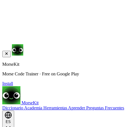
MorseKit
Morse Code Trainer · Free on Google Play
Install
MorseKit
Diccionario
Academia
Herramientas
Aprender
Preguntas Frecuentes
ES