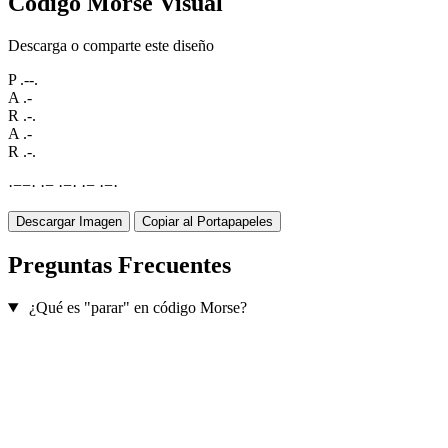
Código Morse Visual
Descarga o comparte este diseño
P
.--.
A
.-
R
.-.
A
.-
R
.-.
·
−
−
·
·
−
·
−
·
·
−
·
−
·
Descargar Imagen
Copiar al Portapapeles
Preguntas Frecuentes
¿Qué es "parar" en código Morse?