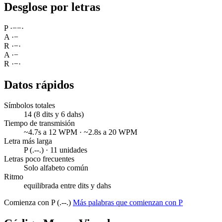
Desglose por letras
P
·
−
−
·
A
·
−
R
·
−
·
A
·
−
R
·
−
·
Datos rápidos
Símbolos totales
14 (8 dits y 6 dahs)
Tiempo de transmisión
~4.7s a 12 WPM · ~2.8s a 20 WPM
Letra más larga
P (.--.) · 11 unidades
Letras poco frecuentes
Solo alfabeto común
Ritmo
equilibrada entre dits y dahs
Comienza con P (.--.)
Más palabras que comienzan con P