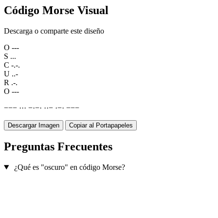
Código Morse Visual
Descarga o comparte este diseño
O
---
S
...
C
-.-.
U
..-
R
.-.
O
---
−
−
−
·
·
·
−
·
−
·
·
·
−
·
−
·
−
−
−
Descargar Imagen
Copiar al Portapapeles
Preguntas Frecuentes
¿Qué es "oscuro" en código Morse?