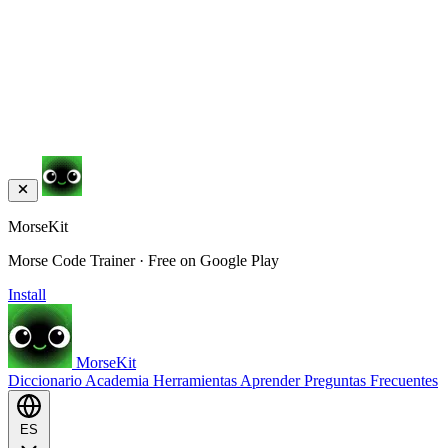
MorseKit
Morse Code Trainer · Free on Google Play
Install
MorseKit
Diccionario
Academia
Herramientas
Aprender
Preguntas Frecuentes
ES