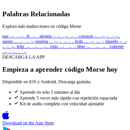
Palabras Relacionadas
Explora más traducciones en código Morse
paz
.--. .- --..
fe
..-. .
alegria
.- .-.. . --. .-. ..
corazon
-.-. --- .-. .- --..
sueno
... ..- . -. ---
sonrisa
... --- -. .-. .. ..
hola
.... --- .-.. .-
mundo
-- ..-
-. -.. ---
feliz
..-. . .-.. .. --..
vida
...- .. -.. .-
libre
.-.. .. -... .-. .
valiente
...- .- .-.. .. . -.
DESCARGA LA APP
Empieza a aprender código Morse hoy
Disponible en iOS y Android. Descarga gratuita.
Aprende en solo 5 minutos al día
Aprende 5 veces más rápido con repetición espaciada
Kit de audio completo con velocidad ajustable
Download on the
App Store