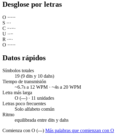
Desglose por letras
O
−
−
−
S
·
·
·
C
−
·
−
·
U
·
·
−
R
·
−
·
O
−
−
−
Datos rápidos
Símbolos totales
19 (9 dits y 10 dahs)
Tiempo de transmisión
~6.7s a 12 WPM · ~4s a 20 WPM
Letra más larga
O (---) · 11 unidades
Letras poco frecuentes
Solo alfabeto común
Ritmo
equilibrada entre dits y dahs
Comienza con O (---)
Más palabras que comienzan con O