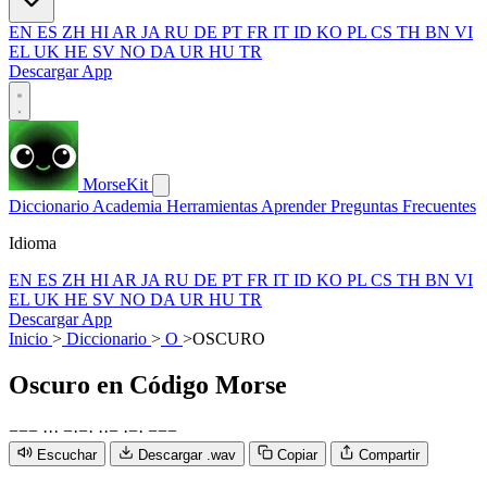
EN
ES
ZH
HI
AR
JA
RU
DE
PT
FR
IT
ID
KO
PL
CS
TH
BN
VI
EL
UK
HE
SV
NO
DA
UR
HU
TR
Descargar App
MorseKit
Diccionario
Academia
Herramientas
Aprender
Preguntas Frecuentes
Idioma
EN
ES
ZH
HI
AR
JA
RU
DE
PT
FR
IT
ID
KO
PL
CS
TH
BN
VI
EL
UK
HE
SV
NO
DA
UR
HU
TR
Descargar App
Inicio
>
Diccionario
>
O
>
OSCURO
Oscuro
en Código Morse
−
−
−
·
·
·
−
·
−
·
·
·
−
·
−
·
−
−
−
Escuchar
Descargar .wav
Copiar
Compartir