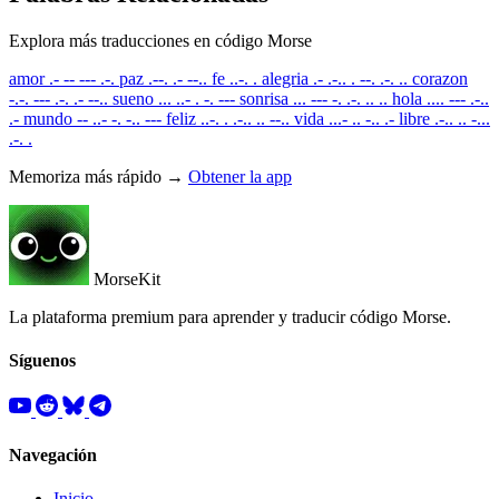
Explora más traducciones en código Morse
amor
.- -- --- .-.
paz
.--. .- --..
fe
..-. .
alegria
.- .-.. . --. .-. ..
corazon
-.-. --- .-. .- --..
sueno
... ..- . -. ---
sonrisa
... --- -. .-. .. ..
hola
.... --- .-..
.-
mundo
-- ..- -. -.. ---
feliz
..-. . .-.. .. --..
vida
...- .. -.. .-
libre
.-.. .. -...
.-. .
Memoriza más rápido →
Obtener la app
MorseKit
La plataforma premium para aprender y traducir código Morse.
Síguenos
Navegación
Inicio