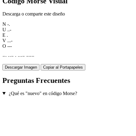
Código Morse Visual
Descarga o comparte este diseño
N
-.
U
..-
E
.
V
...-
O
---
−
·
·
·
−
·
·
·
·
−
−
−
−
Descargar Imagen
Copiar al Portapapeles
Preguntas Frecuentes
¿Qué es "nuevo" en código Morse?