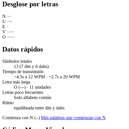
Desglose por letras
N
−
·
U
·
·
−
E
·
V
·
·
·
−
O
−
−
−
Datos rápidos
Símbolos totales
13 (7 dits y 6 dahs)
Tiempo de transmisión
~4.5s a 12 WPM · ~2.7s a 20 WPM
Letra más larga
O (---) · 11 unidades
Letras poco frecuentes
Solo alfabeto común
Ritmo
equilibrada entre dits y dahs
Comienza con N (-.)
Más palabras que comienzan con N