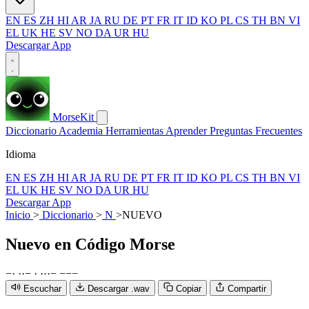
EN
ES
ZH
HI
AR
JA
RU
DE
PT
FR
IT
ID
KO
PL
CS
TH
BN
VI
EL
UK
HE
SV
NO
DA
UR
HU
Descargar App
MorseKit
Diccionario
Academia
Herramientas
Aprender
Preguntas Frecuentes
Idioma
EN
ES
ZH
HI
AR
JA
RU
DE
PT
FR
IT
ID
KO
PL
CS
TH
BN
VI
EL
UK
HE
SV
NO
DA
UR
HU
Descargar App
Inicio
>
Diccionario
>
N
>
NUEVO
Nuevo
en Código Morse
−
·
·
·
−
·
·
·
·
−
−
−
−
Escuchar
Descargar .wav
Copiar
Compartir