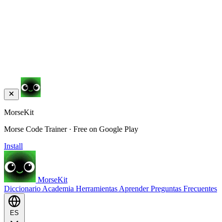
MorseKit
Morse Code Trainer · Free on Google Play
Install
MorseKit
Diccionario
Academia
Herramientas
Aprender
Preguntas Frecuentes
ES