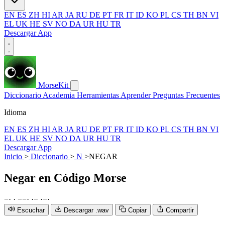
EN
ES
ZH
HI
AR
JA
RU
DE
PT
FR
IT
ID
KO
PL
CS
TH
BN
VI
EL
UK
HE
SV
NO
DA
UR
HU
TR
Descargar App
MorseKit
Diccionario
Academia
Herramientas
Aprender
Preguntas Frecuentes
Idioma
EN
ES
ZH
HI
AR
JA
RU
DE
PT
FR
IT
ID
KO
PL
CS
TH
BN
VI
EL
UK
HE
SV
NO
DA
UR
HU
TR
Descargar App
Inicio
>
Diccionario
>
N
>
NEGAR
Negar
en Código Morse
−
·
·
−
−
·
·
−
·
−
·
Escuchar
Descargar .wav
Copiar
Compartir