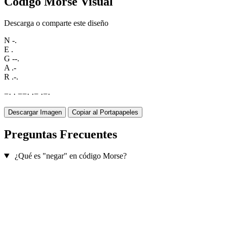
Código Morse Visual
Descarga o comparte este diseño
N
-.
E
.
G
--.
A
.-
R
.-.
−
·
·
−
−
·
·
−
·
−
·
Descargar Imagen
Copiar al Portapapeles
Preguntas Frecuentes
¿Qué es "negar" en código Morse?