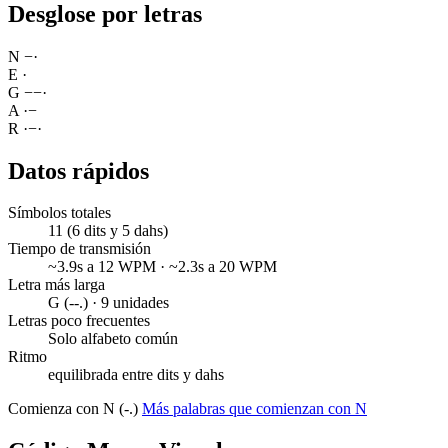
Desglose por letras
N
−
·
E
·
G
−
−
·
A
·
−
R
·
−
·
Datos rápidos
Símbolos totales
11 (6 dits y 5 dahs)
Tiempo de transmisión
~3.9s a 12 WPM · ~2.3s a 20 WPM
Letra más larga
G (--.) · 9 unidades
Letras poco frecuentes
Solo alfabeto común
Ritmo
equilibrada entre dits y dahs
Comienza con N (-.)
Más palabras que comienzan con N