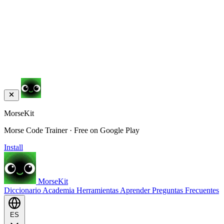
MorseKit
Morse Code Trainer · Free on Google Play
Install
MorseKit
Diccionario
Academia
Herramientas
Aprender
Preguntas Frecuentes
ES