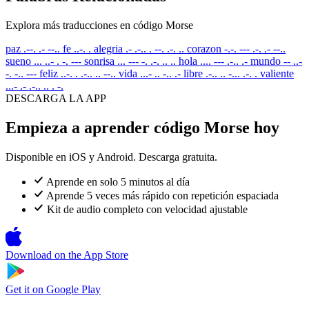
Explora más traducciones en código Morse
paz
.--. .- --..
fe
..-. .
alegria
.- .-.. . --. .-. ..
corazon
-.-. --- .-. .- --..
sueno
... ..- . -. ---
sonrisa
... --- -. .-. .. ..
hola
.... --- .-.. .-
mundo
-- ..-
-. -.. ---
feliz
..-. . .-.. .. --..
vida
...- .. -.. .-
libre
.-.. .. -... .-. .
valiente
...- .- .-.. .. . -.
DESCARGA LA APP
Empieza a aprender código Morse hoy
Disponible en iOS y Android. Descarga gratuita.
Aprende en solo 5 minutos al día
Aprende 5 veces más rápido con repetición espaciada
Kit de audio completo con velocidad ajustable
Download on the
App Store
Get it on
Google Play