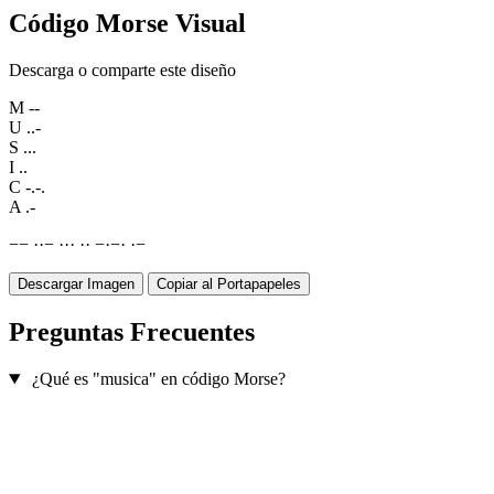
Código Morse Visual
Descarga o comparte este diseño
M
--
U
..-
S
...
I
..
C
-.-.
A
.-
−
−
·
·
−
·
·
·
·
·
−
·
−
·
·
−
Descargar Imagen
Copiar al Portapapeles
Preguntas Frecuentes
¿Qué es "musica" en código Morse?