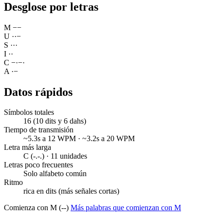
Desglose por letras
M
−
−
U
·
·
−
S
·
·
·
I
·
·
C
−
·
−
·
A
·
−
Datos rápidos
Símbolos totales
16 (10 dits y 6 dahs)
Tiempo de transmisión
~5.3s a 12 WPM · ~3.2s a 20 WPM
Letra más larga
C (-.-.) · 11 unidades
Letras poco frecuentes
Solo alfabeto común
Ritmo
rica en dits (más señales cortas)
Comienza con M (--)
Más palabras que comienzan con M