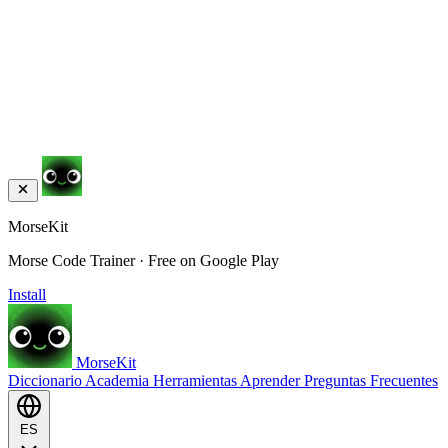
MorseKit
Morse Code Trainer · Free on Google Play
Install
MorseKit
Diccionario
Academia
Herramientas
Aprender
Preguntas Frecuentes
ES