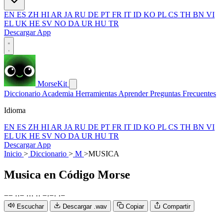
EN
ES
ZH
HI
AR
JA
RU
DE
PT
FR
IT
ID
KO
PL
CS
TH
BN
VI
EL
UK
HE
SV
NO
DA
UR
HU
TR
Descargar App
MorseKit
Diccionario
Academia
Herramientas
Aprender
Preguntas Frecuentes
Idioma
EN
ES
ZH
HI
AR
JA
RU
DE
PT
FR
IT
ID
KO
PL
CS
TH
BN
VI
EL
UK
HE
SV
NO
DA
UR
HU
TR
Descargar App
Inicio
>
Diccionario
>
M
>
MUSICA
Musica
en Código Morse
−
−
·
·
−
·
·
·
·
·
−
·
−
·
·
−
Escuchar
Descargar .wav
Copiar
Compartir