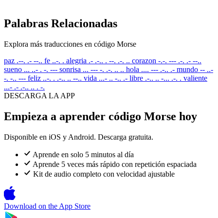
Palabras Relacionadas
Explora más traducciones en código Morse
paz
.--. .- --..
fe
..-. .
alegria
.- .-.. . --. .-. ..
corazon
-.-. --- .-. .- --..
sueno
... ..- . -. ---
sonrisa
... --- -. .-. .. ..
hola
.... --- .-.. .-
mundo
-- ..-
-. -.. ---
feliz
..-. . .-.. .. --..
vida
...- .. -.. .-
libre
.-.. .. -... .-. .
valiente
...- .- .-.. .. . -.
DESCARGA LA APP
Empieza a aprender código Morse hoy
Disponible en iOS y Android. Descarga gratuita.
Aprende en solo 5 minutos al día
Aprende 5 veces más rápido con repetición espaciada
Kit de audio completo con velocidad ajustable
Download on the
App Store