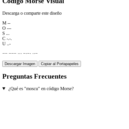
Código Morse Visual
Descarga o comparte este diseño
M
--
O
---
S
...
C
-.-.
U
..-
−
−
−
−
−
·
·
·
−
·
−
·
·
·
−
Descargar Imagen
Copiar al Portapapeles
Preguntas Frecuentes
¿Qué es "moscu" en código Morse?