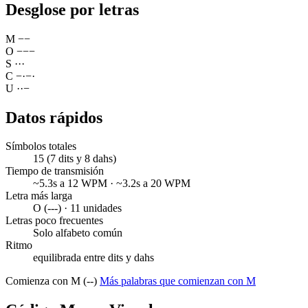
Desglose por letras
M
−
−
O
−
−
−
S
·
·
·
C
−
·
−
·
U
·
·
−
Datos rápidos
Símbolos totales
15 (7 dits y 8 dahs)
Tiempo de transmisión
~5.3s a 12 WPM · ~3.2s a 20 WPM
Letra más larga
O (---) · 11 unidades
Letras poco frecuentes
Solo alfabeto común
Ritmo
equilibrada entre dits y dahs
Comienza con M (--)
Más palabras que comienzan con M