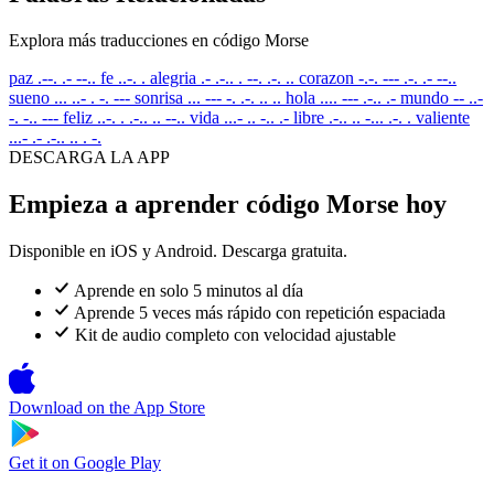
Explora más traducciones en código Morse
paz
.--. .- --..
fe
..-. .
alegria
.- .-.. . --. .-. ..
corazon
-.-. --- .-. .- --..
sueno
... ..- . -. ---
sonrisa
... --- -. .-. .. ..
hola
.... --- .-.. .-
mundo
-- ..-
-. -.. ---
feliz
..-. . .-.. .. --..
vida
...- .. -.. .-
libre
.-.. .. -... .-. .
valiente
...- .- .-.. .. . -.
DESCARGA LA APP
Empieza a aprender código Morse hoy
Disponible en iOS y Android. Descarga gratuita.
Aprende en solo 5 minutos al día
Aprende 5 veces más rápido con repetición espaciada
Kit de audio completo con velocidad ajustable
Download on the
App Store
Get it on
Google Play