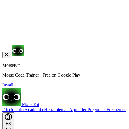
MorseKit
Morse Code Trainer · Free on Google Play
Install
MorseKit
Diccionario
Academia
Herramientas
Aprender
Preguntas Frecuentes
ES