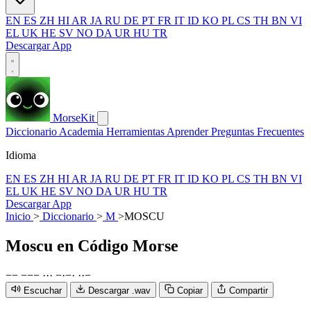
EN
ES
ZH
HI
AR
JA
RU
DE
PT
FR
IT
ID
KO
PL
CS
TH
BN
VI
EL
UK
HE
SV
NO
DA
UR
HU
TR
Descargar App
MorseKit
Diccionario
Academia
Herramientas
Aprender
Preguntas Frecuentes
Idioma
EN
ES
ZH
HI
AR
JA
RU
DE
PT
FR
IT
ID
KO
PL
CS
TH
BN
VI
EL
UK
HE
SV
NO
DA
UR
HU
TR
Descargar App
Inicio
>
Diccionario
>
M
>
MOSCU
Moscu
en Código Morse
−
−
−
−
−
·
·
·
−
·
−
·
·
·
−
Escuchar
Descargar .wav
Copiar
Compartir