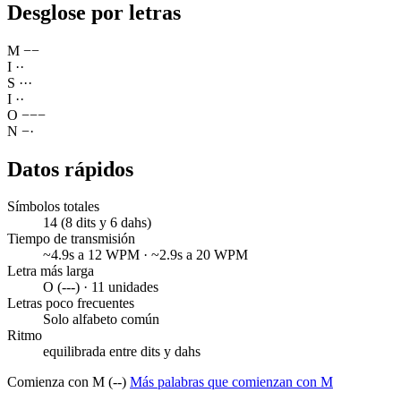
Desglose por letras
M
−
−
I
·
·
S
·
·
·
I
·
·
O
−
−
−
N
−
·
Datos rápidos
Símbolos totales
14 (8 dits y 6 dahs)
Tiempo de transmisión
~4.9s a 12 WPM · ~2.9s a 20 WPM
Letra más larga
O (---) · 11 unidades
Letras poco frecuentes
Solo alfabeto común
Ritmo
equilibrada entre dits y dahs
Comienza con M (--)
Más palabras que comienzan con M