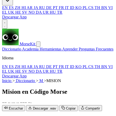
EN
ES
ZH
HI
AR
JA
RU
DE
PT
FR
IT
ID
KO
PL
CS
TH
BN
VI
EL
UK
HE
SV
NO
DA
UR
HU
TR
Descargar App
MorseKit
Diccionario
Academia
Herramientas
Aprender
Preguntas Frecuentes
Idioma
EN
ES
ZH
HI
AR
JA
RU
DE
PT
FR
IT
ID
KO
PL
CS
TH
BN
VI
EL
UK
HE
SV
NO
DA
UR
HU
TR
Descargar App
Inicio
>
Diccionario
>
M
>
MISION
Mision
en Código Morse
−
−
·
·
·
·
·
·
·
−
−
−
−
·
Escuchar
Descargar .wav
Copiar
Compartir