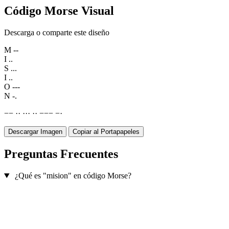
Código Morse Visual
Descarga o comparte este diseño
M
--
I
..
S
...
I
..
O
---
N
-.
−
−
·
·
·
·
·
·
·
−
−
−
−
·
Descargar Imagen
Copiar al Portapapeles
Preguntas Frecuentes
¿Qué es "mision" en código Morse?