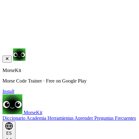
MorseKit
Morse Code Trainer · Free on Google Play
Install
MorseKit
Diccionario
Academia
Herramientas
Aprender
Preguntas Frecuentes
ES