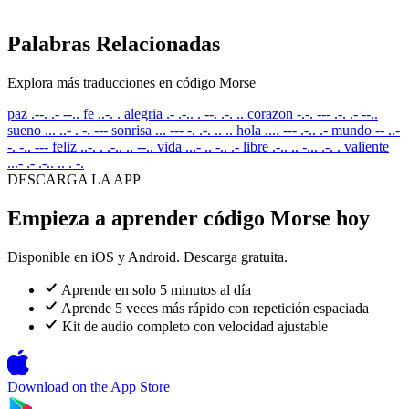
Palabras Relacionadas
Explora más traducciones en código Morse
paz
.--. .- --..
fe
..-. .
alegria
.- .-.. . --. .-. ..
corazon
-.-. --- .-. .- --..
sueno
... ..- . -. ---
sonrisa
... --- -. .-. .. ..
hola
.... --- .-.. .-
mundo
-- ..-
-. -.. ---
feliz
..-. . .-.. .. --..
vida
...- .. -.. .-
libre
.-.. .. -... .-. .
valiente
...- .- .-.. .. . -.
DESCARGA LA APP
Empieza a aprender código Morse hoy
Disponible en iOS y Android. Descarga gratuita.
Aprende en solo 5 minutos al día
Aprende 5 veces más rápido con repetición espaciada
Kit de audio completo con velocidad ajustable
Download on the
App Store