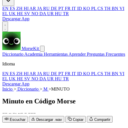
EN
ES
ZH
HI
AR
JA
RU
DE
PT
FR
IT
ID
KO
PL
CS
TH
BN
VI
EL
UK
HE
SV
NO
DA
UR
HU
TR
Descargar App
MorseKit
Diccionario
Academia
Herramientas
Aprender
Preguntas Frecuentes
Idioma
EN
ES
ZH
HI
AR
JA
RU
DE
PT
FR
IT
ID
KO
PL
CS
TH
BN
VI
EL
UK
HE
SV
NO
DA
UR
HU
TR
Descargar App
Inicio
>
Diccionario
>
M
>
MINUTO
Minuto
en Código Morse
−
−
·
·
−
·
·
·
−
−
−
−
−
Escuchar
Descargar .wav
Copiar
Compartir