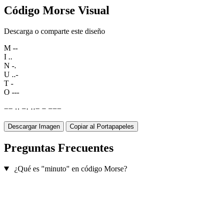
Código Morse Visual
Descarga o comparte este diseño
M
--
I
..
N
-.
U
..-
T
-
O
---
−
−
·
·
−
·
·
·
−
−
−
−
−
Descargar Imagen
Copiar al Portapapeles
Preguntas Frecuentes
¿Qué es "minuto" en código Morse?