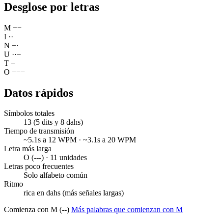
Desglose por letras
M
−
−
I
·
·
N
−
·
U
·
·
−
T
−
O
−
−
−
Datos rápidos
Símbolos totales
13 (5 dits y 8 dahs)
Tiempo de transmisión
~5.1s a 12 WPM · ~3.1s a 20 WPM
Letra más larga
O (---) · 11 unidades
Letras poco frecuentes
Solo alfabeto común
Ritmo
rica en dahs (más señales largas)
Comienza con M (--)
Más palabras que comienzan con M