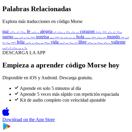
Palabras Relacionadas
Explora más traducciones en código Morse
paz
.--. .- --..
fe
..-. .
alegria
.- .-.. . --. .-. ..
corazon
-.-. --- .-. .- --..
sueno
... ..- . -. ---
sonrisa
... --- -. .-. .. ..
hola
.... --- .-.. .-
mundo
-- ..-
-. -.. ---
feliz
..-. . .-.. .. --..
vida
...- .. -.. .-
libre
.-.. .. -... .-. .
valiente
...- .- .-.. .. . -.
DESCARGA LA APP
Empieza a aprender código Morse hoy
Disponible en iOS y Android. Descarga gratuita.
Aprende en solo 5 minutos al día
Aprende 5 veces más rápido con repetición espaciada
Kit de audio completo con velocidad ajustable
Download on the
App Store