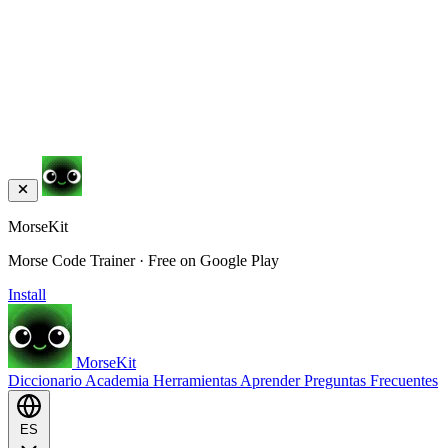
MorseKit
Morse Code Trainer · Free on Google Play
Install
MorseKit
Diccionario
Academia
Herramientas
Aprender
Preguntas Frecuentes
ES