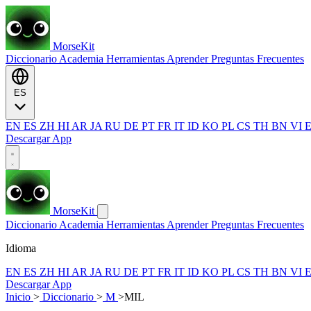
MorseKit
Diccionario
Academia
Herramientas
Aprender
Preguntas Frecuentes
ES
EN
ES
ZH
HI
AR
JA
RU
DE
PT
FR
IT
ID
KO
PL
CS
TH
BN
VI
Descargar App
MorseKit
Diccionario
Academia
Herramientas
Aprender
Preguntas Frecuentes
Idioma
EN
ES
ZH
HI
AR
JA
RU
DE
PT
FR
IT
ID
KO
PL
CS
TH
BN
VI
Descargar App
Inicio
>
Diccionario
>
M
>
MIL