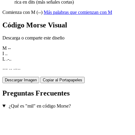
rica en dits (más señales cortas)
Comienza con M (--)
Más palabras que comienzan con M
Código Morse Visual
Descarga o comparte este diseño
M
--
I
..
L
.-..
−
−
·
·
·
−
·
·
Descargar Imagen
Copiar al Portapapeles
Preguntas Frecuentes
¿Qué es "mil" en código Morse?