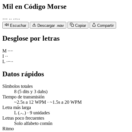
Mil
en Código Morse
−
−
·
·
·
−
·
·
Escuchar
Descargar .wav
Copiar
Compartir
Desglose por letras
M
−
−
I
·
·
L
·
−
·
·
Datos rápidos
Símbolos totales
8 (5 dits y 3 dahs)
Tiempo de transmisión
~2.5s a 12 WPM · ~1.5s a 20 WPM
Letra más larga
L (.-..) · 9 unidades
Letras poco frecuentes
Solo alfabeto común
Ritmo