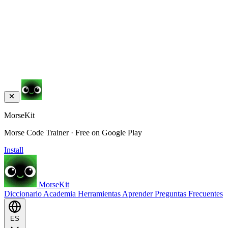
MorseKit
Morse Code Trainer · Free on Google Play
Install
MorseKit
Diccionario
Academia
Herramientas
Aprender
Preguntas Frecuentes
ES