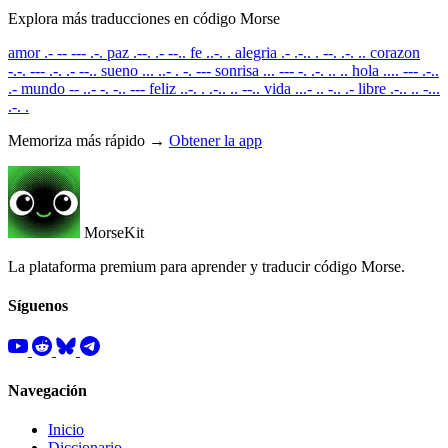
Explora más traducciones en código Morse
amor
.- -- --- .-.
paz
.--. .- --..
fe
..-. .
alegria
.- .-.. . --. .-. ..
corazon
-.-. --- .-. .- --..
sueno
... ..- . -. ---
sonrisa
... --- -. .-. .. ..
hola
.... --- .-..
.-
mundo
-- ..- -. -.. ---
feliz
..-. . .-.. .. --..
vida
...- .. -.. .-
libre
.-.. .. -...
.-. .
Memoriza más rápido →
Obtener la app
MorseKit
La plataforma premium para aprender y traducir código Morse.
Síguenos
Navegación
Inicio
Diccionario