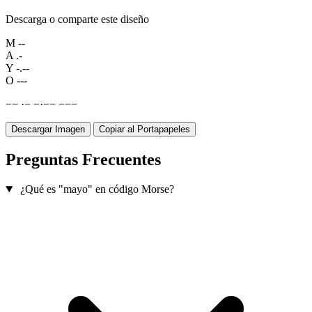
Descarga o comparte este diseño
M
--
A
.-
Y
-.--
O
---
−
−
·
−
−
·
−
−
−
−
−
Descargar Imagen
Copiar al Portapapeles
Preguntas Frecuentes
¿Qué es "mayo" en código Morse?