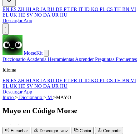
EN
ES
ZH
HI
AR
JA
RU
DE
PT
FR
IT
ID
KO
PL
CS
TH
BN
VI
EL
UK
HE
SV
NO
DA
UR
HU
Descargar App
MorseKit
Diccionario
Academia
Herramientas
Aprender
Preguntas Frecuentes
Idioma
EN
ES
ZH
HI
AR
JA
RU
DE
PT
FR
IT
ID
KO
PL
CS
TH
BN
VI
EL
UK
HE
SV
NO
DA
UR
HU
Descargar App
Inicio
>
Diccionario
>
M
>
MAYO
Mayo
en Código Morse
−
−
·
−
−
·
−
−
−
−
−
Escuchar
Descargar .wav
Copiar
Compartir