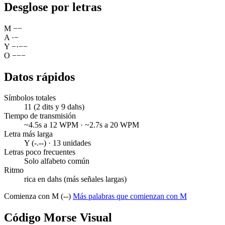
Desglose por letras
M
−
−
A
·
−
Y
−
·
−
−
O
−
−
−
Datos rápidos
Símbolos totales
11 (2 dits y 9 dahs)
Tiempo de transmisión
~4.5s a 12 WPM · ~2.7s a 20 WPM
Letra más larga
Y (-.--) · 13 unidades
Letras poco frecuentes
Solo alfabeto común
Ritmo
rica en dahs (más señales largas)
Comienza con M (--)
Más palabras que comienzan con M
Código Morse Visual