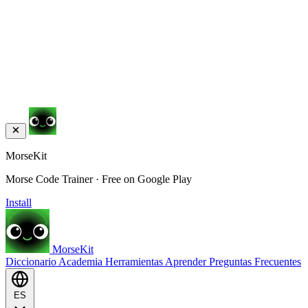
MorseKit
Morse Code Trainer · Free on Google Play
Install
MorseKit
Diccionario
Academia
Herramientas
Aprender
Preguntas Frecuentes
ES