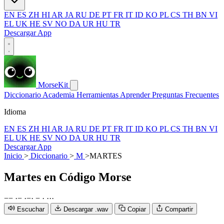
EN
ES
ZH
HI
AR
JA
RU
DE
PT
FR
IT
ID
KO
PL
CS
TH
BN
VI
EL
UK
HE
SV
NO
DA
UR
HU
TR
Descargar App
MorseKit
Diccionario
Academia
Herramientas
Aprender
Preguntas Frecuentes
Idioma
EN
ES
ZH
HI
AR
JA
RU
DE
PT
FR
IT
ID
KO
PL
CS
TH
BN
VI
EL
UK
HE
SV
NO
DA
UR
HU
TR
Descargar App
Inicio
>
Diccionario
>
M
>
MARTES
Martes
en Código Morse
−
−
·
−
·
−
·
−
·
·
·
·
Escuchar
Descargar .wav
Copiar
Compartir