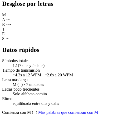
Desglose por letras
M
−
−
A
·
−
R
·
−
·
T
−
E
·
S
·
·
·
Datos rápidos
Símbolos totales
12 (7 dits y 5 dahs)
Tiempo de transmisión
~4.3s a 12 WPM · ~2.6s a 20 WPM
Letra más larga
M (--) · 7 unidades
Letras poco frecuentes
Solo alfabeto común
Ritmo
equilibrada entre dits y dahs
Comienza con M (--)
Más palabras que comienzan con M