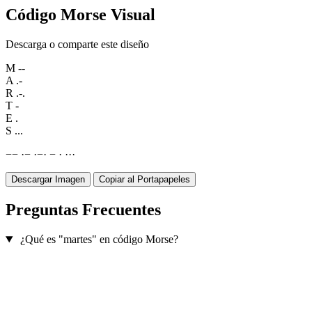
Código Morse Visual
Descarga o comparte este diseño
M
--
A
.-
R
.-.
T
-
E
.
S
...
−
−
·
−
·
−
·
−
·
·
·
·
Descargar Imagen
Copiar al Portapapeles
Preguntas Frecuentes
¿Qué es "martes" en código Morse?