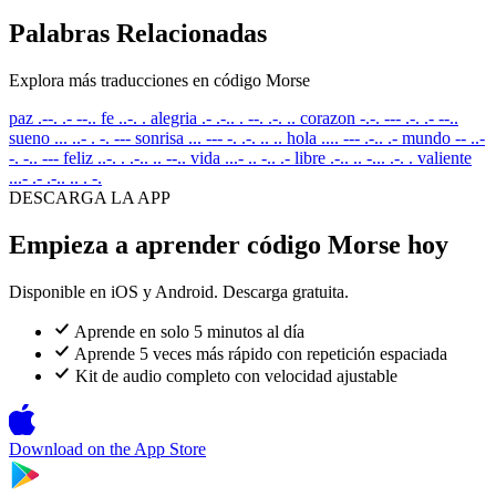
Palabras Relacionadas
Explora más traducciones en código Morse
paz
.--. .- --..
fe
..-. .
alegria
.- .-.. . --. .-. ..
corazon
-.-. --- .-. .- --..
sueno
... ..- . -. ---
sonrisa
... --- -. .-. .. ..
hola
.... --- .-.. .-
mundo
-- ..-
-. -.. ---
feliz
..-. . .-.. .. --..
vida
...- .. -.. .-
libre
.-.. .. -... .-. .
valiente
...- .- .-.. .. . -.
DESCARGA LA APP
Empieza a aprender código Morse hoy
Disponible en iOS y Android. Descarga gratuita.
Aprende en solo 5 minutos al día
Aprende 5 veces más rápido con repetición espaciada
Kit de audio completo con velocidad ajustable
Download on the
App Store