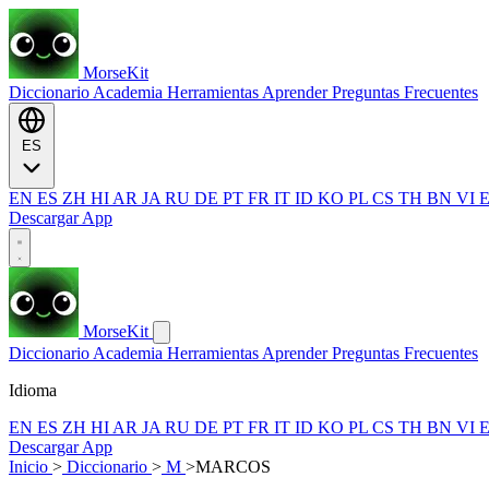
MorseKit
Diccionario
Academia
Herramientas
Aprender
Preguntas Frecuentes
ES
EN
ES
ZH
HI
AR
JA
RU
DE
PT
FR
IT
ID
KO
PL
CS
TH
BN
VI
Descargar App
MorseKit
Diccionario
Academia
Herramientas
Aprender
Preguntas Frecuentes
Idioma
EN
ES
ZH
HI
AR
JA
RU
DE
PT
FR
IT
ID
KO
PL
CS
TH
BN
VI
Descargar App
Inicio
>
Diccionario
>
M
>
MARCOS