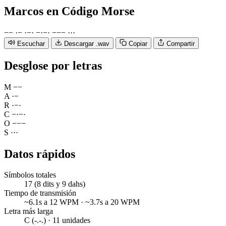
Marcos
en Código Morse
−
−
·
−
·
−
·
−
·
−
·
−
−
−
·
·
·
Escuchar
Descargar .wav
Copiar
Compartir
Desglose por letras
M
−
−
A
·
−
R
·
−
·
C
−
·
−
·
O
−
−
−
S
·
·
·
Datos rápidos
Símbolos totales
17 (8 dits y 9 dahs)
Tiempo de transmisión
~6.1s a 12 WPM · ~3.7s a 20 WPM
Letra más larga
C (-.-.) · 11 unidades