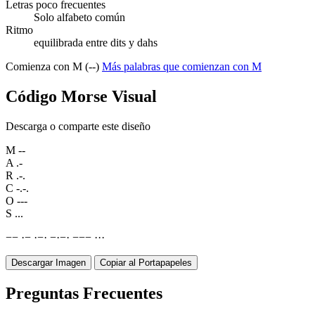
Letras poco frecuentes
Solo alfabeto común
Ritmo
equilibrada entre dits y dahs
Comienza con M (--)
Más palabras que comienzan con M
Código Morse Visual
Descarga o comparte este diseño
M
--
A
.-
R
.-.
C
-.-.
O
---
S
...
−
−
·
−
·
−
·
−
·
−
·
−
−
−
·
·
·
Descargar Imagen
Copiar al Portapapeles
Preguntas Frecuentes