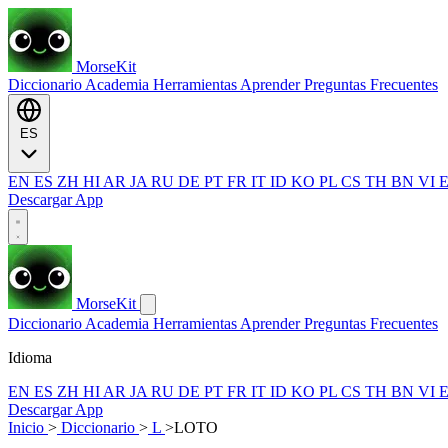
MorseKit
Diccionario
Academia
Herramientas
Aprender
Preguntas Frecuentes
ES
EN
ES
ZH
HI
AR
JA
RU
DE
PT
FR
IT
ID
KO
PL
CS
TH
BN
VI
Descargar App
MorseKit
Diccionario
Academia
Herramientas
Aprender
Preguntas Frecuentes
Idioma
EN
ES
ZH
HI
AR
JA
RU
DE
PT
FR
IT
ID
KO
PL
CS
TH
BN
VI
Descargar App
Inicio
>
Diccionario
>
L
>
LOTO