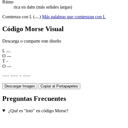
Ritmo
rica en dahs (más señales largas)
Comienza con L (.-..)
Más palabras que comienzan con L
Código Morse Visual
Descarga o comparte este diseño
L
.-..
O
---
T
-
O
---
·
−
·
·
−
−
−
−
−
−
−
Descargar Imagen
Copiar al Portapapeles
Preguntas Frecuentes
¿Qué es "loto" en código Morse?