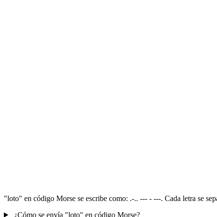
"loto" en código Morse se escribe como: .-.. --- - ---. Cada letra se 
¿Cómo se envía "loto" en código Morse?