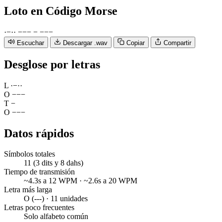
Loto
en Código Morse
·
−
·
·
−
−
−
−
−
−
−
Escuchar
Descargar .wav
Copiar
Compartir
Desglose por letras
L
·
−
·
·
O
−
−
−
T
−
O
−
−
−
Datos rápidos
Símbolos totales
11 (3 dits y 8 dahs)
Tiempo de transmisión
~4.3s a 12 WPM · ~2.6s a 20 WPM
Letra más larga
O (---) · 11 unidades
Letras poco frecuentes
Solo alfabeto común