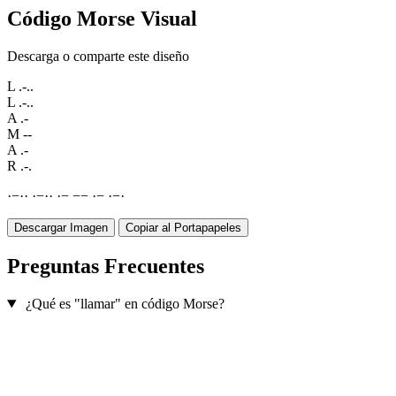
Código Morse Visual
Descarga o comparte este diseño
L
.-..
L
.-..
A
.-
M
--
A
.-
R
.-.
·
−
·
·
·
−
·
·
·
−
−
−
·
−
·
−
·
Descargar Imagen
Copiar al Portapapeles
Preguntas Frecuentes
¿Qué es "llamar" en código Morse?