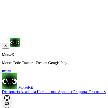
MorseKit
Morse Code Trainer · Free on Google Play
Install
MorseKit
Diccionario
Academia
Herramientas
Aprender
Preguntas Frecuentes
ES