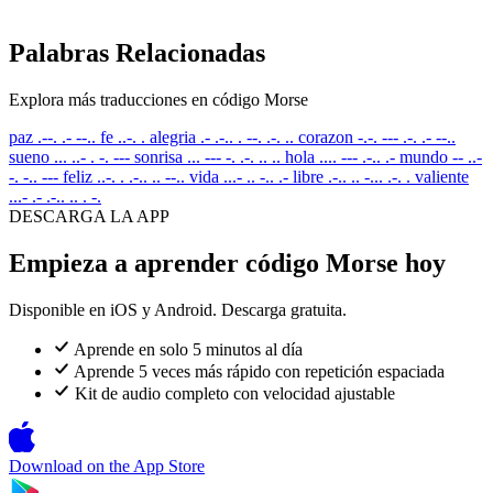
Palabras Relacionadas
Explora más traducciones en código Morse
paz
.--. .- --..
fe
..-. .
alegria
.- .-.. . --. .-. ..
corazon
-.-. --- .-. .- --..
sueno
... ..- . -. ---
sonrisa
... --- -. .-. .. ..
hola
.... --- .-.. .-
mundo
-- ..-
-. -.. ---
feliz
..-. . .-.. .. --..
vida
...- .. -.. .-
libre
.-.. .. -... .-. .
valiente
...- .- .-.. .. . -.
DESCARGA LA APP
Empieza a aprender código Morse hoy
Disponible en iOS y Android. Descarga gratuita.
Aprende en solo 5 minutos al día
Aprende 5 veces más rápido con repetición espaciada
Kit de audio completo con velocidad ajustable
Download on the
App Store