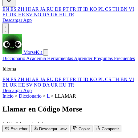
EN
ES
ZH
HI
AR
JA
RU
DE
PT
FR
IT
ID
KO
PL
CS
TH
BN
VI
EL
UK
HE
SV
NO
DA
UR
HU
TR
Descargar App
MorseKit
Diccionario
Academia
Herramientas
Aprender
Preguntas Frecuentes
Idioma
EN
ES
ZH
HI
AR
JA
RU
DE
PT
FR
IT
ID
KO
PL
CS
TH
BN
VI
EL
UK
HE
SV
NO
DA
UR
HU
TR
Descargar App
Inicio
>
Diccionario
>
L
>
LLAMAR
Llamar
en Código Morse
·
−
·
·
·
−
·
·
·
−
−
−
·
−
·
−
·
Escuchar
Descargar .wav
Copiar
Compartir