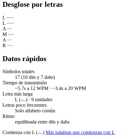
Desglose por letras
L
·
−
·
·
L
·
−
·
·
A
·
−
M
−
−
A
·
−
R
·
−
·
Datos rápidos
Símbolos totales
17 (10 dits y 7 dahs)
Tiempo de transmisión
~5.7s a 12 WPM · ~3.4s a 20 WPM
Letra más larga
L (.-..) · 9 unidades
Letras poco frecuentes
Solo alfabeto común
Ritmo
equilibrada entre dits y dahs
Comienza con L (.-..)
Más palabras que comienzan con L