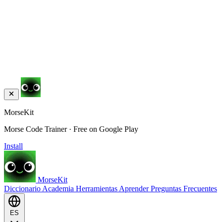
MorseKit
Morse Code Trainer · Free on Google Play
Install
MorseKit
Diccionario
Academia
Herramientas
Aprender
Preguntas Frecuentes
ES