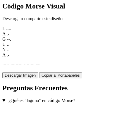
Código Morse Visual
Descarga o comparte este diseño
L
.-..
A
.-
G
--.
U
..-
N
-.
A
.-
·
−
·
·
·
−
−
−
·
·
·
−
−
·
·
−
Descargar Imagen
Copiar al Portapapeles
Preguntas Frecuentes
¿Qué es "laguna" en código Morse?