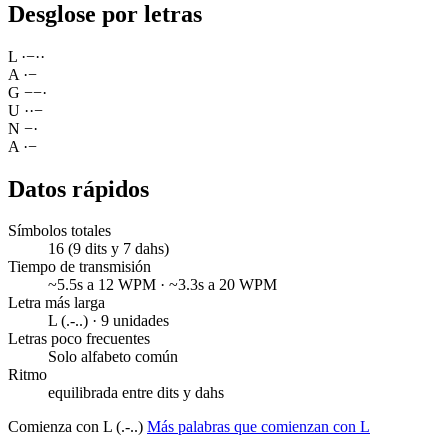
Desglose por letras
L
·
−
·
·
A
·
−
G
−
−
·
U
·
·
−
N
−
·
A
·
−
Datos rápidos
Símbolos totales
16 (9 dits y 7 dahs)
Tiempo de transmisión
~5.5s a 12 WPM · ~3.3s a 20 WPM
Letra más larga
L (.-..) · 9 unidades
Letras poco frecuentes
Solo alfabeto común
Ritmo
equilibrada entre dits y dahs
Comienza con L (.-..)
Más palabras que comienzan con L