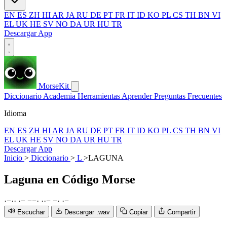
EN
ES
ZH
HI
AR
JA
RU
DE
PT
FR
IT
ID
KO
PL
CS
TH
BN
VI
EL
UK
HE
SV
NO
DA
UR
HU
TR
Descargar App
MorseKit
Diccionario
Academia
Herramientas
Aprender
Preguntas Frecuentes
Idioma
EN
ES
ZH
HI
AR
JA
RU
DE
PT
FR
IT
ID
KO
PL
CS
TH
BN
VI
EL
UK
HE
SV
NO
DA
UR
HU
TR
Descargar App
Inicio
>
Diccionario
>
L
>
LAGUNA
Laguna
en Código Morse
·
−
·
·
·
−
−
−
·
·
·
−
−
·
·
−
Escuchar
Descargar .wav
Copiar
Compartir