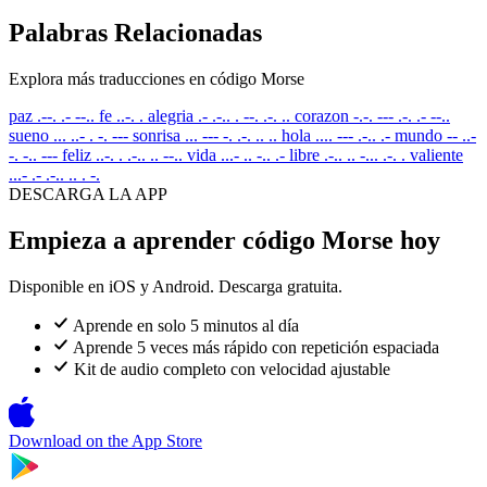
Palabras Relacionadas
Explora más traducciones en código Morse
paz
.--. .- --..
fe
..-. .
alegria
.- .-.. . --. .-. ..
corazon
-.-. --- .-. .- --..
sueno
... ..- . -. ---
sonrisa
... --- -. .-. .. ..
hola
.... --- .-.. .-
mundo
-- ..-
-. -.. ---
feliz
..-. . .-.. .. --..
vida
...- .. -.. .-
libre
.-.. .. -... .-. .
valiente
...- .- .-.. .. . -.
DESCARGA LA APP
Empieza a aprender código Morse hoy
Disponible en iOS y Android. Descarga gratuita.
Aprende en solo 5 minutos al día
Aprende 5 veces más rápido con repetición espaciada
Kit de audio completo con velocidad ajustable
Download on the
App Store