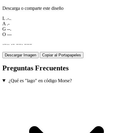
Descarga o comparte este diseño
L
.-..
A
.-
G
--.
O
---
·
−
·
·
·
−
−
−
·
−
−
−
Descargar Imagen
Copiar al Portapapeles
Preguntas Frecuentes
¿Qué es "lago" en código Morse?