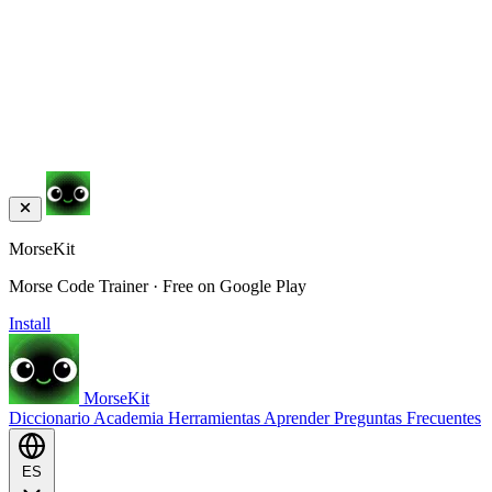
MorseKit
Morse Code Trainer · Free on Google Play
Install
MorseKit
Diccionario
Academia
Herramientas
Aprender
Preguntas Frecuentes
ES