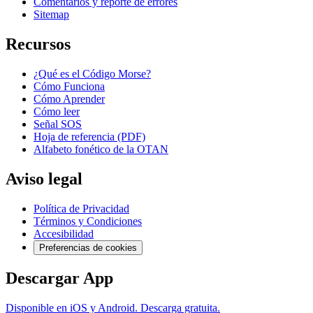
Comentarios y reporte de errores
Sitemap
Recursos
¿Qué es el Código Morse?
Cómo Funciona
Cómo Aprender
Cómo leer
Señal SOS
Hoja de referencia (PDF)
Alfabeto fonético de la OTAN
Aviso legal
Política de Privacidad
Términos y Condiciones
Accesibilidad
Preferencias de cookies
Descargar App
Disponible en iOS y Android. Descarga gratuita.