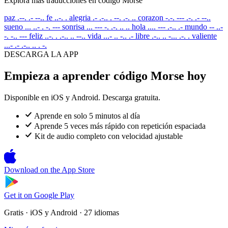
Explora más traducciones en código Morse
paz
.--. .- --..
fe
..-. .
alegria
.- .-.. . --. .-. ..
corazon
-.-. --- .-. .- --..
sueno
... ..- . -. ---
sonrisa
... --- -. .-. .. ..
hola
.... --- .-.. .-
mundo
-- ..-
-. -.. ---
feliz
..-. . .-.. .. --..
vida
...- .. -.. .-
libre
.-.. .. -... .-. .
valiente
...- .- .-.. .. . -.
DESCARGA LA APP
Empieza a aprender código Morse hoy
Disponible en iOS y Android. Descarga gratuita.
Aprende en solo 5 minutos al día
Aprende 5 veces más rápido con repetición espaciada
Kit de audio completo con velocidad ajustable
Download on the
App Store
Get it on
Google Play
Gratis · iOS y Android · 27 idiomas