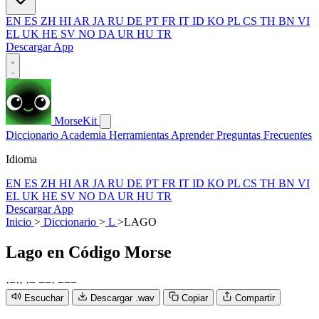
EN
ES
ZH
HI
AR
JA
RU
DE
PT
FR
IT
ID
KO
PL
CS
TH
BN
VI
EL
UK
HE
SV
NO
DA
UR
HU
TR
Descargar App
MorseKit
Diccionario
Academia
Herramientas
Aprender
Preguntas Frecuentes
Idioma
EN
ES
ZH
HI
AR
JA
RU
DE
PT
FR
IT
ID
KO
PL
CS
TH
BN
VI
EL
UK
HE
SV
NO
DA
UR
HU
TR
Descargar App
Inicio
>
Diccionario
>
L
>
LAGO
Lago
en Código Morse
·
−
·
·
·
−
−
−
·
−
−
−
Escuchar
Descargar .wav
Copiar
Compartir