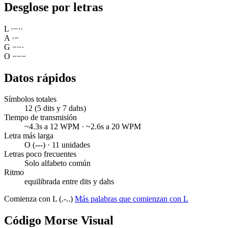
Desglose por letras
L
·
−
·
·
A
·
−
G
−
−
·
O
−
−
−
Datos rápidos
Símbolos totales
12 (5 dits y 7 dahs)
Tiempo de transmisión
~4.3s a 12 WPM · ~2.6s a 20 WPM
Letra más larga
O (---) · 11 unidades
Letras poco frecuentes
Solo alfabeto común
Ritmo
equilibrada entre dits y dahs
Comienza con L (.-..)
Más palabras que comienzan con L
Código Morse Visual