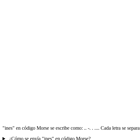
"ines" en código Morse se escribe como: .. -. . .... Cada letra se sep
¿Cómo se envía "ines" en código Morse?