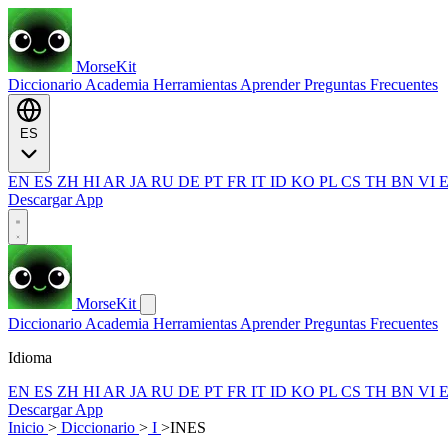
MorseKit
Diccionario
Academia
Herramientas
Aprender
Preguntas Frecuentes
ES
EN
ES
ZH
HI
AR
JA
RU
DE
PT
FR
IT
ID
KO
PL
CS
TH
BN
VI
Descargar App
MorseKit
Diccionario
Academia
Herramientas
Aprender
Preguntas Frecuentes
Idioma
EN
ES
ZH
HI
AR
JA
RU
DE
PT
FR
IT
ID
KO
PL
CS
TH
BN
VI
Descargar App
Inicio
>
Diccionario
>
I
>
INES