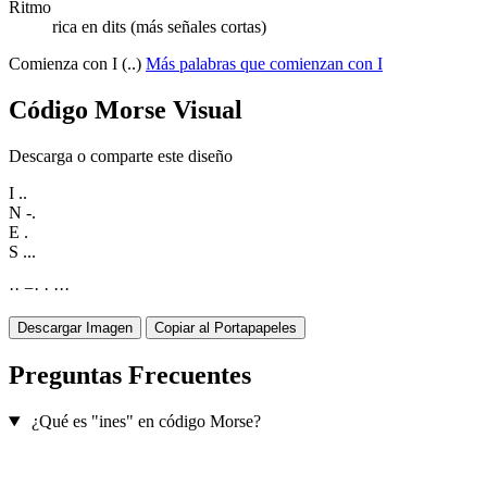
Ritmo
rica en dits (más señales cortas)
Comienza con I (..)
Más palabras que comienzan con I
Código Morse Visual
Descarga o comparte este diseño
I
..
N
-.
E
.
S
...
·
·
−
·
·
·
·
·
Descargar Imagen
Copiar al Portapapeles
Preguntas Frecuentes
¿Qué es "ines" en código Morse?