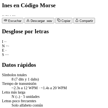
Ines
en Código Morse
·
·
−
·
·
·
·
·
Escuchar
Descargar .wav
Copiar
Compartir
Desglose por letras
I
·
·
N
−
·
E
·
S
·
·
·
Datos rápidos
Símbolos totales
8 (7 dits y 1 dahs)
Tiempo de transmisión
~2.3s a 12 WPM · ~1.4s a 20 WPM
Letra más larga
N (-.) · 5 unidades
Letras poco frecuentes
Solo alfabeto común