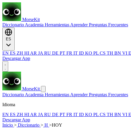
MorseKit
Diccionario
Academia
Herramientas
Aprender
Preguntas Frecuentes
ES
EN
ES
ZH
HI
AR
JA
RU
DE
PT
FR
IT
ID
KO
PL
CS
TH
BN
VI
Descargar App
MorseKit
Diccionario
Academia
Herramientas
Aprender
Preguntas Frecuentes
Idioma
EN
ES
ZH
HI
AR
JA
RU
DE
PT
FR
IT
ID
KO
PL
CS
TH
BN
VI
Descargar App
Inicio
>
Diccionario
>
H
>
HOY