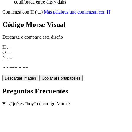
equilibrada entre dits y dahs
Comienza con H (....)
Más palabras que comienzan con H
Código Morse Visual
Descarga o comparte este diseño
H
....
O
---
Y
-.--
·
·
·
·
−
−
−
−
·
−
−
Descargar Imagen
Copiar al Portapapeles
Preguntas Frecuentes
¿Qué es "hoy" en código Morse?