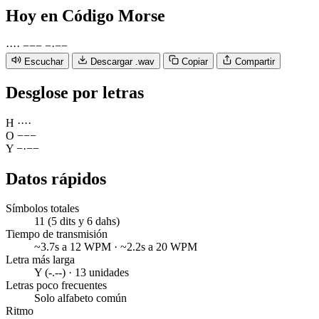
Hoy
en Código Morse
·
·
·
·
−
−
−
−
·
−
−
Escuchar
Descargar .wav
Copiar
Compartir
Desglose por letras
H
·
·
·
·
O
−
−
−
Y
−
·
−
−
Datos rápidos
Símbolos totales
11 (5 dits y 6 dahs)
Tiempo de transmisión
~3.7s a 12 WPM · ~2.2s a 20 WPM
Letra más larga
Y (-.--) · 13 unidades
Letras poco frecuentes
Solo alfabeto común
Ritmo