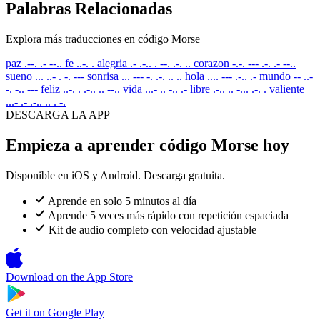
Palabras Relacionadas
Explora más traducciones en código Morse
paz
.--. .- --..
fe
..-. .
alegria
.- .-.. . --. .-. ..
corazon
-.-. --- .-. .- --..
sueno
... ..- . -. ---
sonrisa
... --- -. .-. .. ..
hola
.... --- .-.. .-
mundo
-- ..-
-. -.. ---
feliz
..-. . .-.. .. --..
vida
...- .. -.. .-
libre
.-.. .. -... .-. .
valiente
...- .- .-.. .. . -.
DESCARGA LA APP
Empieza a aprender código Morse hoy
Disponible en iOS y Android. Descarga gratuita.
Aprende en solo 5 minutos al día
Aprende 5 veces más rápido con repetición espaciada
Kit de audio completo con velocidad ajustable
Download on the
App Store
Get it on
Google Play