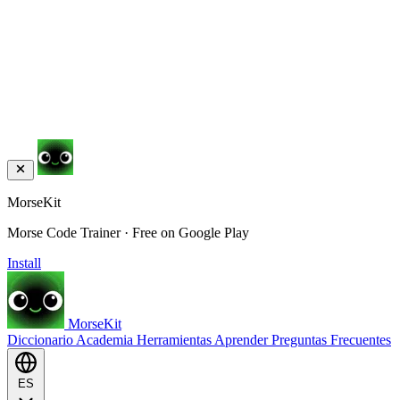
MorseKit
Morse Code Trainer · Free on Google Play
Install
MorseKit
Diccionario
Academia
Herramientas
Aprender
Preguntas Frecuentes
ES