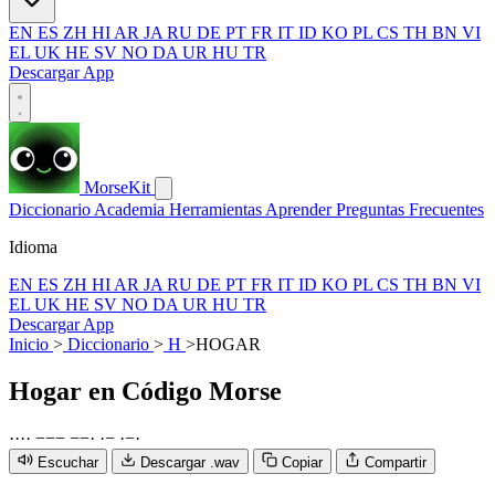
EN
ES
ZH
HI
AR
JA
RU
DE
PT
FR
IT
ID
KO
PL
CS
TH
BN
VI
EL
UK
HE
SV
NO
DA
UR
HU
TR
Descargar App
MorseKit
Diccionario
Academia
Herramientas
Aprender
Preguntas Frecuentes
Idioma
EN
ES
ZH
HI
AR
JA
RU
DE
PT
FR
IT
ID
KO
PL
CS
TH
BN
VI
EL
UK
HE
SV
NO
DA
UR
HU
TR
Descargar App
Inicio
>
Diccionario
>
H
>
HOGAR
Hogar
en Código Morse
·
·
·
·
−
−
−
−
−
·
·
−
·
−
·
Escuchar
Descargar .wav
Copiar
Compartir