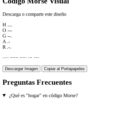
Código Morse Visual
Descarga o comparte este diseño
H
....
O
---
G
--.
A
.-
R
.-.
·
·
·
·
−
−
−
−
−
·
·
−
·
−
·
Descargar Imagen
Copiar al Portapapeles
Preguntas Frecuentes
¿Qué es "hogar" en código Morse?