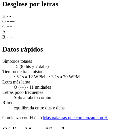
Desglose por letras
H
·
·
·
·
O
−
−
−
G
−
−
·
A
·
−
R
·
−
·
Datos rápidos
Símbolos totales
15 (8 dits y 7 dahs)
Tiempo de transmisión
~5.1s a 12 WPM · ~3.1s a 20 WPM
Letra más larga
O (---) · 11 unidades
Letras poco frecuentes
Solo alfabeto común
Ritmo
equilibrada entre dits y dahs
Comienza con H (....)
Más palabras que comienzan con H