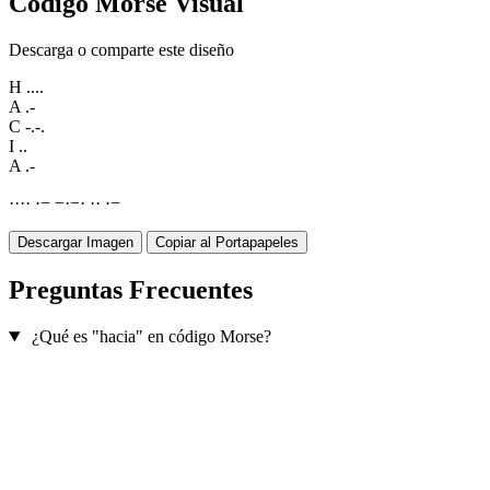
Código Morse Visual
Descarga o comparte este diseño
H
....
A
.-
C
-.-.
I
..
A
.-
·
·
·
·
·
−
−
·
−
·
·
·
·
−
Descargar Imagen
Copiar al Portapapeles
Preguntas Frecuentes
¿Qué es "hacia" en código Morse?