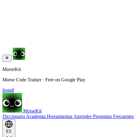
MorseKit
Morse Code Trainer · Free on Google Play
Install
MorseKit
Diccionario
Academia
Herramientas
Aprender
Preguntas Frecuentes
ES