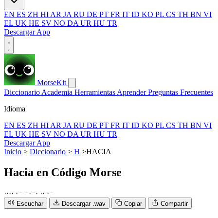
EN
ES
ZH
HI
AR
JA
RU
DE
PT
FR
IT
ID
KO
PL
CS
TH
BN
VI
EL
UK
HE
SV
NO
DA
UR
HU
TR
Descargar App
MorseKit
Diccionario
Academia
Herramientas
Aprender
Preguntas Frecuentes
Idioma
EN
ES
ZH
HI
AR
JA
RU
DE
PT
FR
IT
ID
KO
PL
CS
TH
BN
VI
EL
UK
HE
SV
NO
DA
UR
HU
TR
Descargar App
Inicio
>
Diccionario
>
H
>
HACIA
Hacia
en Código Morse
·
·
·
·
·
−
−
·
−
·
·
·
·
−
Escuchar
Descargar .wav
Copiar
Compartir