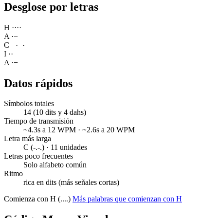
Desglose por letras
H
·
·
·
·
A
·
−
C
−
·
−
·
I
·
·
A
·
−
Datos rápidos
Símbolos totales
14 (10 dits y 4 dahs)
Tiempo de transmisión
~4.3s a 12 WPM · ~2.6s a 20 WPM
Letra más larga
C (-.-.) · 11 unidades
Letras poco frecuentes
Solo alfabeto común
Ritmo
rica en dits (más señales cortas)
Comienza con H (....)
Más palabras que comienzan con H