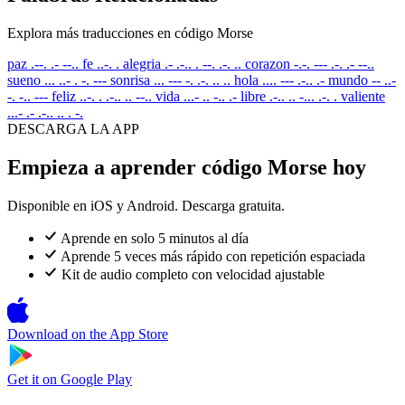
Explora más traducciones en código Morse
paz
.--. .- --..
fe
..-. .
alegria
.- .-.. . --. .-. ..
corazon
-.-. --- .-. .- --..
sueno
... ..- . -. ---
sonrisa
... --- -. .-. .. ..
hola
.... --- .-.. .-
mundo
-- ..-
-. -.. ---
feliz
..-. . .-.. .. --..
vida
...- .. -.. .-
libre
.-.. .. -... .-. .
valiente
...- .- .-.. .. . -.
DESCARGA LA APP
Empieza a aprender código Morse hoy
Disponible en iOS y Android. Descarga gratuita.
Aprende en solo 5 minutos al día
Aprende 5 veces más rápido con repetición espaciada
Kit de audio completo con velocidad ajustable
Download on the
App Store
Get it on
Google Play