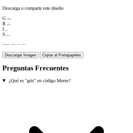
Descarga o comparte este diseño
G
--.
R
.-.
I
..
S
...
−
−
·
·
−
·
·
·
·
·
·
Descargar Imagen
Copiar al Portapapeles
Preguntas Frecuentes
¿Qué es "gris" en código Morse?