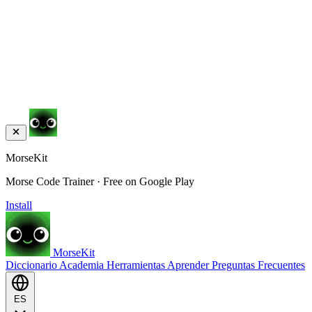
MorseKit
Morse Code Trainer · Free on Google Play
Install
MorseKit
Diccionario
Academia
Herramientas
Aprender
Preguntas Frecuentes
ES