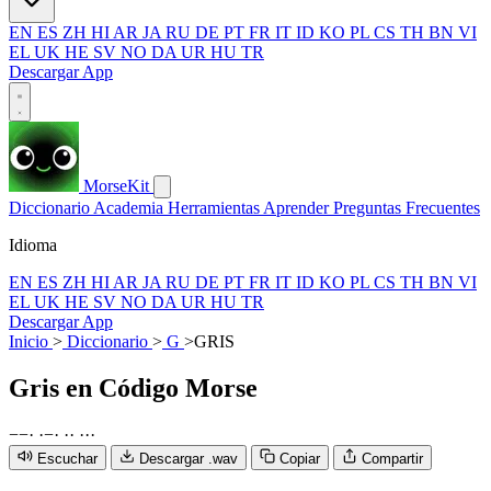
EN
ES
ZH
HI
AR
JA
RU
DE
PT
FR
IT
ID
KO
PL
CS
TH
BN
VI
EL
UK
HE
SV
NO
DA
UR
HU
TR
Descargar App
MorseKit
Diccionario
Academia
Herramientas
Aprender
Preguntas Frecuentes
Idioma
EN
ES
ZH
HI
AR
JA
RU
DE
PT
FR
IT
ID
KO
PL
CS
TH
BN
VI
EL
UK
HE
SV
NO
DA
UR
HU
TR
Descargar App
Inicio
>
Diccionario
>
G
>
GRIS
Gris
en Código Morse
−
−
·
·
−
·
·
·
·
·
·
Escuchar
Descargar .wav
Copiar
Compartir