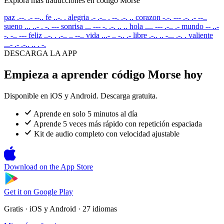
Explora más traducciones en código Morse
paz
.--. .- --..
fe
..-. .
alegria
.- .-.. . --. .-. ..
corazon
-.-. --- .-. .- --..
sueno
... ..- . -. ---
sonrisa
... --- -. .-. .. ..
hola
.... --- .-.. .-
mundo
-- ..-
-. -.. ---
feliz
..-. . .-.. .. --..
vida
...- .. -.. .-
libre
.-.. .. -... .-. .
valiente
...- .- .-.. .. . -.
DESCARGA LA APP
Empieza a aprender código Morse hoy
Disponible en iOS y Android. Descarga gratuita.
Aprende en solo 5 minutos al día
Aprende 5 veces más rápido con repetición espaciada
Kit de audio completo con velocidad ajustable
Download on the
App Store
Get it on
Google Play
Gratis · iOS y Android · 27 idiomas