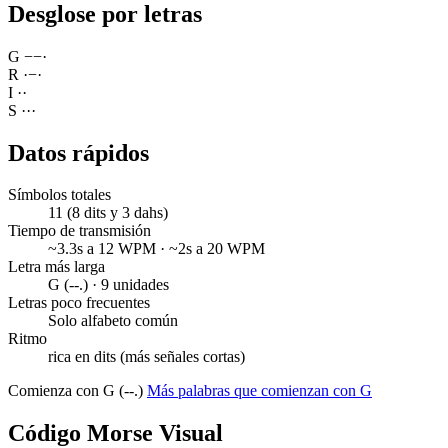
Desglose por letras
G
−
−
·
R
·
−
·
I
·
·
S
·
·
·
Datos rápidos
Símbolos totales
11 (8 dits y 3 dahs)
Tiempo de transmisión
~3.3s a 12 WPM · ~2s a 20 WPM
Letra más larga
G (--.) · 9 unidades
Letras poco frecuentes
Solo alfabeto común
Ritmo
rica en dits (más señales cortas)
Comienza con G (--.)
Más palabras que comienzan con G
Código Morse Visual