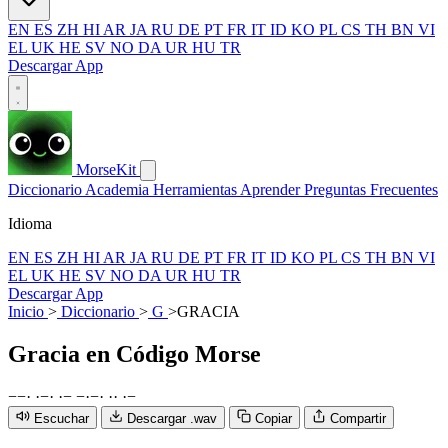
EN
ES
ZH
HI
AR
JA
RU
DE
PT
FR
IT
ID
KO
PL
CS
TH
BN
VI
EL
UK
HE
SV
NO
DA
UR
HU
TR
Descargar App
MorseKit
Diccionario
Academia
Herramientas
Aprender
Preguntas Frecuentes
Idioma
EN
ES
ZH
HI
AR
JA
RU
DE
PT
FR
IT
ID
KO
PL
CS
TH
BN
VI
EL
UK
HE
SV
NO
DA
UR
HU
TR
Descargar App
Inicio
>
Diccionario
>
G
>
GRACIA
Gracia
en Código Morse
−
−
·
·
−
·
·
−
−
·
−
·
·
·
·
−
Escuchar
Descargar .wav
Copiar
Compartir