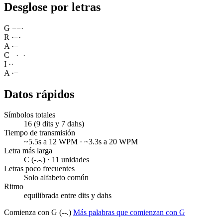
Desglose por letras
G
−
−
·
R
·
−
·
A
·
−
C
−
·
−
·
I
·
·
A
·
−
Datos rápidos
Símbolos totales
16 (9 dits y 7 dahs)
Tiempo de transmisión
~5.5s a 12 WPM · ~3.3s a 20 WPM
Letra más larga
C (-.-.) · 11 unidades
Letras poco frecuentes
Solo alfabeto común
Ritmo
equilibrada entre dits y dahs
Comienza con G (--.)
Más palabras que comienzan con G