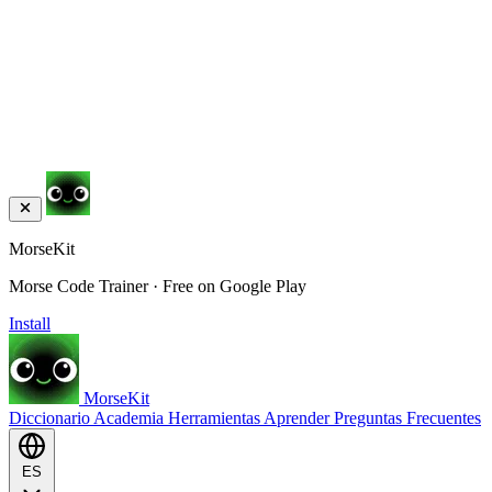
MorseKit
Morse Code Trainer · Free on Google Play
Install
MorseKit
Diccionario
Academia
Herramientas
Aprender
Preguntas Frecuentes
ES