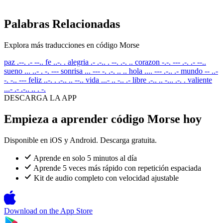
Palabras Relacionadas
Explora más traducciones en código Morse
paz
.--. .- --..
fe
..-. .
alegria
.- .-.. . --. .-. ..
corazon
-.-. --- .-. .- --..
sueno
... ..- . -. ---
sonrisa
... --- -. .-. .. ..
hola
.... --- .-.. .-
mundo
-- ..-
-. -.. ---
feliz
..-. . .-.. .. --..
vida
...- .. -.. .-
libre
.-.. .. -... .-. .
valiente
...- .- .-.. .. . -.
DESCARGA LA APP
Empieza a aprender código Morse hoy
Disponible en iOS y Android. Descarga gratuita.
Aprende en solo 5 minutos al día
Aprende 5 veces más rápido con repetición espaciada
Kit de audio completo con velocidad ajustable
Download on the
App Store