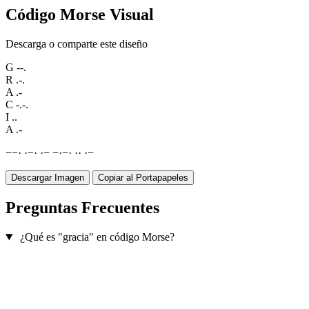
Código Morse Visual
Descarga o comparte este diseño
G
--.
R
.-.
A
.-
C
-.-.
I
..
A
.-
−
−
·
·
−
·
·
−
−
·
−
·
·
·
·
−
Descargar Imagen
Copiar al Portapapeles
Preguntas Frecuentes
¿Qué es "gracia" en código Morse?