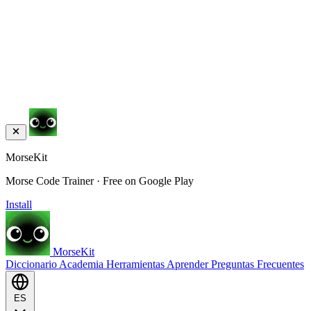
MorseKit
Morse Code Trainer · Free on Google Play
Install
MorseKit
Diccionario
Academia
Herramientas
Aprender
Preguntas Frecuentes
ES