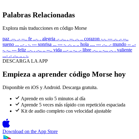
Palabras Relacionadas
Explora más traducciones en código Morse
paz
.--. .- --..
fe
..-. .
alegria
.- .-.. . --. .-. ..
corazon
-.-. --- .-. .- --..
sueno
... ..- . -. ---
sonrisa
... --- -. .-. .. ..
hola
.... --- .-.. .-
mundo
-- ..-
-. -.. ---
feliz
..-. . .-.. .. --..
vida
...- .. -.. .-
libre
.-.. .. -... .-. .
valiente
...- .- .-.. .. . -.
DESCARGA LA APP
Empieza a aprender código Morse hoy
Disponible en iOS y Android. Descarga gratuita.
Aprende en solo 5 minutos al día
Aprende 5 veces más rápido con repetición espaciada
Kit de audio completo con velocidad ajustable
Download on the
App Store