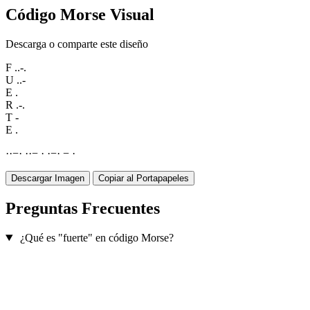
Código Morse Visual
Descarga o comparte este diseño
F
..-.
U
..-
E
.
R
.-.
T
-
E
.
·
·
−
·
·
·
−
·
·
−
·
−
·
Descargar Imagen
Copiar al Portapapeles
Preguntas Frecuentes
¿Qué es "fuerte" en código Morse?