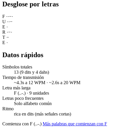
Desglose por letras
F
·
·
−
·
U
·
·
−
E
·
R
·
−
·
T
−
E
·
Datos rápidos
Símbolos totales
13 (9 dits y 4 dahs)
Tiempo de transmisión
~4.3s a 12 WPM · ~2.6s a 20 WPM
Letra más larga
F (..-.) · 9 unidades
Letras poco frecuentes
Solo alfabeto común
Ritmo
rica en dits (más señales cortas)
Comienza con F (..-.)
Más palabras que comienzan con F