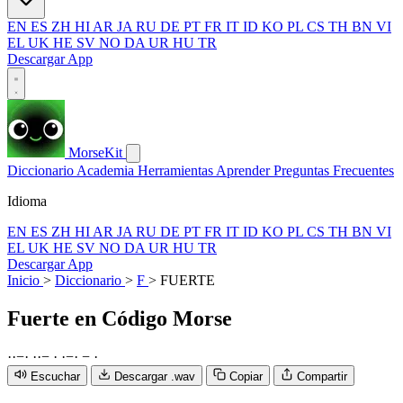
EN
ES
ZH
HI
AR
JA
RU
DE
PT
FR
IT
ID
KO
PL
CS
TH
BN
VI
EL
UK
HE
SV
NO
DA
UR
HU
TR
Descargar App
MorseKit
Diccionario
Academia
Herramientas
Aprender
Preguntas Frecuentes
Idioma
EN
ES
ZH
HI
AR
JA
RU
DE
PT
FR
IT
ID
KO
PL
CS
TH
BN
VI
EL
UK
HE
SV
NO
DA
UR
HU
TR
Descargar App
Inicio
>
Diccionario
>
F
>
FUERTE
Fuerte
en Código Morse
·
·
−
·
·
·
−
·
·
−
·
−
·
Escuchar
Descargar .wav
Copiar
Compartir