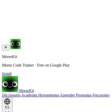
MorseKit
Morse Code Trainer · Free on Google Play
Install
MorseKit
Diccionario
Academia
Herramientas
Aprender
Preguntas Frecuentes
ES