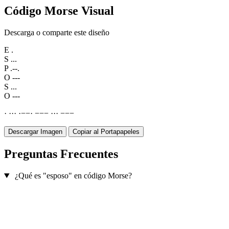
Código Morse Visual
Descarga o comparte este diseño
E
.
S
...
P
.--.
O
---
S
...
O
---
·
·
·
·
·
−
−
·
−
−
−
·
·
·
−
−
−
Descargar Imagen
Copiar al Portapapeles
Preguntas Frecuentes
¿Qué es "esposo" en código Morse?