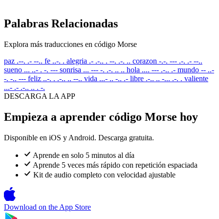
Palabras Relacionadas
Explora más traducciones en código Morse
paz
.--. .- --..
fe
..-. .
alegria
.- .-.. . --. .-. ..
corazon
-.-. --- .-. .- --..
sueno
... ..- . -. ---
sonrisa
... --- -. .-. .. ..
hola
.... --- .-.. .-
mundo
-- ..-
-. -.. ---
feliz
..-. . .-.. .. --..
vida
...- .. -.. .-
libre
.-.. .. -... .-. .
valiente
...- .- .-.. .. . -.
DESCARGA LA APP
Empieza a aprender código Morse hoy
Disponible en iOS y Android. Descarga gratuita.
Aprende en solo 5 minutos al día
Aprende 5 veces más rápido con repetición espaciada
Kit de audio completo con velocidad ajustable
Download on the
App Store