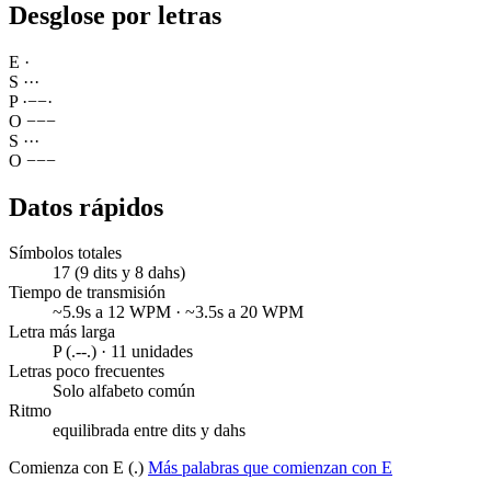
Desglose por letras
E
·
S
·
·
·
P
·
−
−
·
O
−
−
−
S
·
·
·
O
−
−
−
Datos rápidos
Símbolos totales
17 (9 dits y 8 dahs)
Tiempo de transmisión
~5.9s a 12 WPM · ~3.5s a 20 WPM
Letra más larga
P (.--.) · 11 unidades
Letras poco frecuentes
Solo alfabeto común
Ritmo
equilibrada entre dits y dahs
Comienza con E (.)
Más palabras que comienzan con E