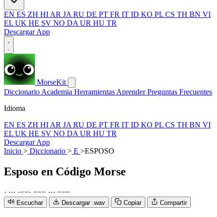
EN
ES
ZH
HI
AR
JA
RU
DE
PT
FR
IT
ID
KO
PL
CS
TH
BN
VI
EL
UK
HE
SV
NO
DA
UR
HU
TR
Descargar App
MorseKit
Diccionario
Academia
Herramientas
Aprender
Preguntas Frecuentes
Idioma
EN
ES
ZH
HI
AR
JA
RU
DE
PT
FR
IT
ID
KO
PL
CS
TH
BN
VI
EL
UK
HE
SV
NO
DA
UR
HU
TR
Descargar App
Inicio
>
Diccionario
>
E
>
ESPOSO
Esposo
en Código Morse
·
·
·
·
·
−
−
·
−
−
−
·
·
·
−
−
−
Escuchar
Descargar .wav
Copiar
Compartir