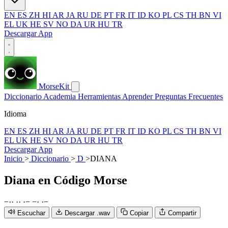
EN
ES
ZH
HI
AR
JA
RU
DE
PT
FR
IT
ID
KO
PL
CS
TH
BN
VI
EL
UK
HE
SV
NO
DA
UR
HU
TR
Descargar App
MorseKit
Diccionario
Academia
Herramientas
Aprender
Preguntas Frecuentes
Idioma
EN
ES
ZH
HI
AR
JA
RU
DE
PT
FR
IT
ID
KO
PL
CS
TH
BN
VI
EL
UK
HE
SV
NO
DA
UR
HU
TR
Descargar App
Inicio
>
Diccionario
>
D
>
DIANA
Diana
en Código Morse
−
·
·
·
·
·
−
−
·
·
−
Escuchar
Descargar .wav
Copiar
Compartir