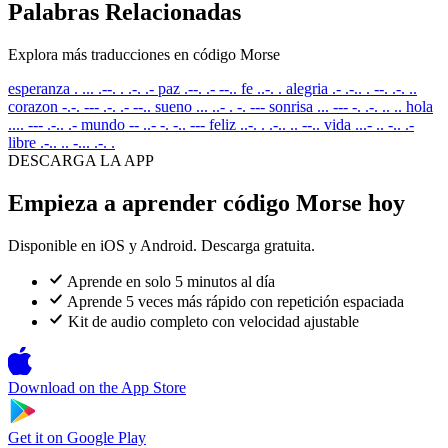
Palabras Relacionadas
Explora más traducciones en código Morse
esperanza
. ... .--. . .-. .-
paz
.--. .- --..
fe
..-. .
alegria
.- .-.. . --. .-. ..
corazon
-.-. --- .-. .- --..
sueno
... ..- . -. ---
sonrisa
... --- -. .-. .. ..
hola
.... --- .-.. .-
mundo
-- ..- -. -.. ---
feliz
..-. . .-.. .. --..
vida
...- .. -.. .-
libre
.-.. .. -... .-. .
DESCARGA LA APP
Empieza a aprender código Morse hoy
Disponible en iOS y Android. Descarga gratuita.
Aprende en solo 5 minutos al día
Aprende 5 veces más rápido con repetición espaciada
Kit de audio completo con velocidad ajustable
Download on the
App Store
Get it on
Google Play