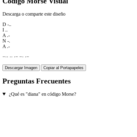
Código Morse Visual
Descarga o comparte este diseño
D
-..
I
..
A
.-
N
-.
A
.-
−
·
·
·
·
·
−
−
·
·
−
Descargar Imagen
Copiar al Portapapeles
Preguntas Frecuentes
¿Qué es "diana" en código Morse?