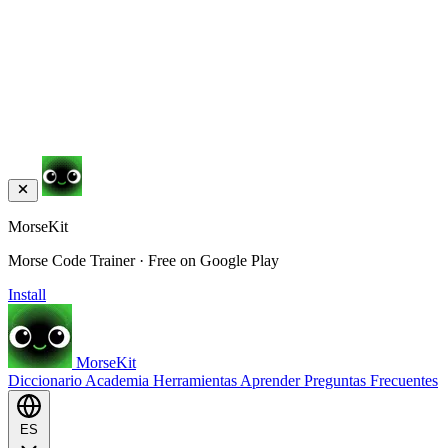
MorseKit
Morse Code Trainer · Free on Google Play
Install
MorseKit
Diccionario
Academia
Herramientas
Aprender
Preguntas Frecuentes
ES