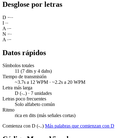
Desglose por letras
D
−
·
·
I
·
·
A
·
−
N
−
·
A
·
−
Datos rápidos
Símbolos totales
11 (7 dits y 4 dahs)
Tiempo de transmisión
~3.7s a 12 WPM · ~2.2s a 20 WPM
Letra más larga
D (-..) · 7 unidades
Letras poco frecuentes
Solo alfabeto común
Ritmo
rica en dits (más señales cortas)
Comienza con D (-..)
Más palabras que comienzan con D