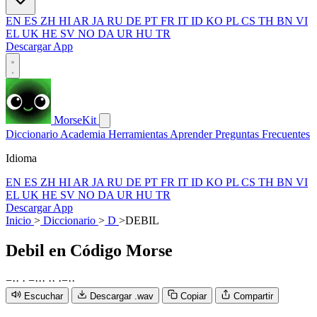
EN
ES
ZH
HI
AR
JA
RU
DE
PT
FR
IT
ID
KO
PL
CS
TH
BN
VI
EL
UK
HE
SV
NO
DA
UR
HU
TR
Descargar App
MorseKit
Diccionario
Academia
Herramientas
Aprender
Preguntas Frecuentes
Idioma
EN
ES
ZH
HI
AR
JA
RU
DE
PT
FR
IT
ID
KO
PL
CS
TH
BN
VI
EL
UK
HE
SV
NO
DA
UR
HU
TR
Descargar App
Inicio
>
Diccionario
>
D
>
DEBIL
Debil
en Código Morse
−
·
·
·
−
·
·
·
·
·
·
−
·
·
Escuchar
Descargar .wav
Copiar
Compartir