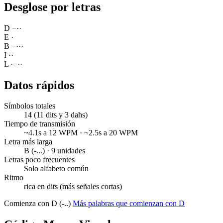
Desglose por letras
D
−
·
·
E
·
B
−
·
·
·
I
·
·
L
·
−
·
·
Datos rápidos
Símbolos totales
14 (11 dits y 3 dahs)
Tiempo de transmisión
~4.1s a 12 WPM · ~2.5s a 20 WPM
Letra más larga
B (-...) · 9 unidades
Letras poco frecuentes
Solo alfabeto común
Ritmo
rica en dits (más señales cortas)
Comienza con D (-..)
Más palabras que comienzan con D