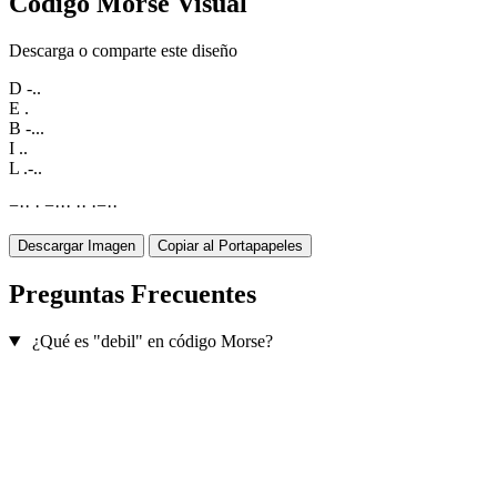
Código Morse Visual
Descarga o comparte este diseño
D
-..
E
.
B
-...
I
..
L
.-..
−
·
·
·
−
·
·
·
·
·
·
−
·
·
Descargar Imagen
Copiar al Portapapeles
Preguntas Frecuentes
¿Qué es "debil" en código Morse?