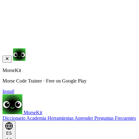
MorseKit
Morse Code Trainer · Free on Google Play
Install
MorseKit
Diccionario
Academia
Herramientas
Aprender
Preguntas Frecuentes
ES