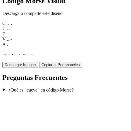
Código Morse Visual
Descarga o comparte este diseño
C
-.-.
U
..-
E
.
V
...-
A
.-
−
·
−
·
·
·
−
·
·
·
·
−
·
−
Descargar Imagen
Copiar al Portapapeles
Preguntas Frecuentes
¿Qué es "cueva" en código Morse?