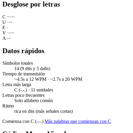
Desglose por letras
C
−
·
−
·
U
·
·
−
E
·
V
·
·
·
−
A
·
−
Datos rápidos
Símbolos totales
14 (9 dits y 5 dahs)
Tiempo de transmisión
~4.5s a 12 WPM · ~2.7s a 20 WPM
Letra más larga
C (-.-.) · 11 unidades
Letras poco frecuentes
Solo alfabeto común
Ritmo
rica en dits (más señales cortas)
Comienza con C (-.-.)
Más palabras que comienzan con C