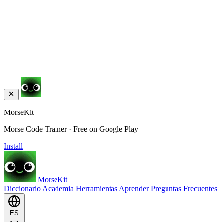
MorseKit
Morse Code Trainer · Free on Google Play
Install
MorseKit
Diccionario
Academia
Herramientas
Aprender
Preguntas Frecuentes
ES