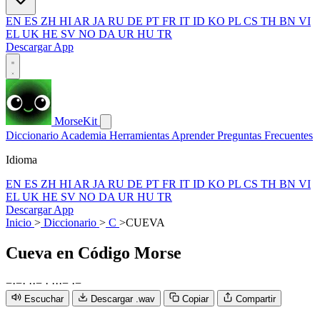
EN
ES
ZH
HI
AR
JA
RU
DE
PT
FR
IT
ID
KO
PL
CS
TH
BN
VI
EL
UK
HE
SV
NO
DA
UR
HU
TR
Descargar App
MorseKit
Diccionario
Academia
Herramientas
Aprender
Preguntas Frecuentes
Idioma
EN
ES
ZH
HI
AR
JA
RU
DE
PT
FR
IT
ID
KO
PL
CS
TH
BN
VI
EL
UK
HE
SV
NO
DA
UR
HU
TR
Descargar App
Inicio
>
Diccionario
>
C
>
CUEVA
Cueva
en Código Morse
−
·
−
·
·
·
−
·
·
·
·
−
·
−
Escuchar
Descargar .wav
Copiar
Compartir