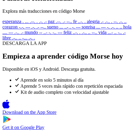
Explora más traducciones en código Morse
esperanza
. ... .--. . .-. .-
paz
.--. .- --..
fe
..-. .
alegria
.- .-.. . --. .-. ..
corazon
-.-. --- .-. .- --..
sueno
... ..- . -. ---
sonrisa
... --- -. .-. .. ..
hola
.... --- .-.. .-
mundo
-- ..- -. -.. ---
feliz
..-. . .-.. .. --..
vida
...- .. -.. .-
libre
.-.. .. -... .-. .
DESCARGA LA APP
Empieza a aprender código Morse hoy
Disponible en iOS y Android. Descarga gratuita.
Aprende en solo 5 minutos al día
Aprende 5 veces más rápido con repetición espaciada
Kit de audio completo con velocidad ajustable
Download on the
App Store
Get it on
Google Play