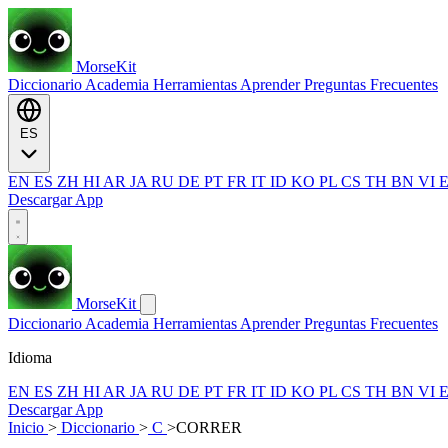
MorseKit
Diccionario
Academia
Herramientas
Aprender
Preguntas Frecuentes
ES
EN
ES
ZH
HI
AR
JA
RU
DE
PT
FR
IT
ID
KO
PL
CS
TH
BN
VI
Descargar App
MorseKit
Diccionario
Academia
Herramientas
Aprender
Preguntas Frecuentes
Idioma
EN
ES
ZH
HI
AR
JA
RU
DE
PT
FR
IT
ID
KO
PL
CS
TH
BN
VI
Descargar App
Inicio
>
Diccionario
>
C
>
CORRER