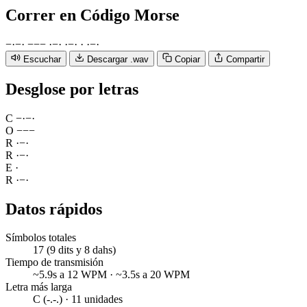
Correr
en Código Morse
−
·
−
·
−
−
−
·
−
·
·
−
·
·
·
−
·
Escuchar
Descargar .wav
Copiar
Compartir
Desglose por letras
C
−
·
−
·
O
−
−
−
R
·
−
·
R
·
−
·
E
·
R
·
−
·
Datos rápidos
Símbolos totales
17 (9 dits y 8 dahs)
Tiempo de transmisión
~5.9s a 12 WPM · ~3.5s a 20 WPM
Letra más larga
C (-.-.) · 11 unidades