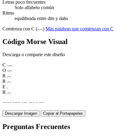
Letras poco frecuentes
Solo alfabeto común
Ritmo
equilibrada entre dits y dahs
Comienza con C (-.-.)
Más palabras que comienzan con C
Código Morse Visual
Descarga o comparte este diseño
C
-.-.
O
---
R
.-.
R
.-.
E
.
R
.-.
−
·
−
·
−
−
−
·
−
·
·
−
·
·
·
−
·
Descargar Imagen
Copiar al Portapapeles
Preguntas Frecuentes