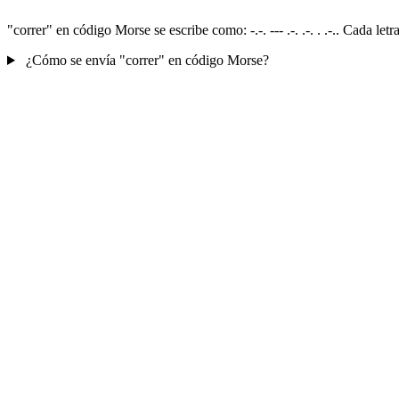
"correr" en código Morse se escribe como: -.-. --- .-. .-. . .-.. Cada l
¿Cómo se envía "correr" en código Morse?