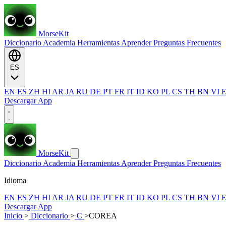
MorseKit
Diccionario
Academia
Herramientas
Aprender
Preguntas Frecuentes
ES
EN
ES
ZH
HI
AR
JA
RU
DE
PT
FR
IT
ID
KO
PL
CS
TH
BN
VI
Descargar App
MorseKit
Diccionario
Academia
Herramientas
Aprender
Preguntas Frecuentes
Idioma
EN
ES
ZH
HI
AR
JA
RU
DE
PT
FR
IT
ID
KO
PL
CS
TH
BN
VI
Descargar App
Inicio
>
Diccionario
>
C
>
COREA