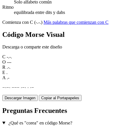
Solo alfabeto común
Ritmo
equilibrada entre dits y dahs
Comienza con C (-.-.)
Más palabras que comienzan con C
Código Morse Visual
Descarga o comparte este diseño
C
-.-.
O
---
R
.-.
E
.
A
.-
−
·
−
·
−
−
−
·
−
·
·
·
−
Descargar Imagen
Copiar al Portapapeles
Preguntas Frecuentes
¿Qué es "corea" en código Morse?