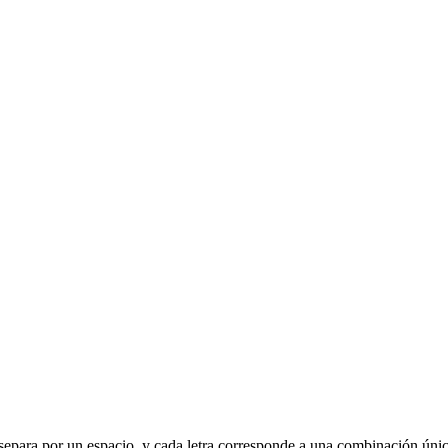
se separa por un espacio, y cada letra corresponde a una combinación úni