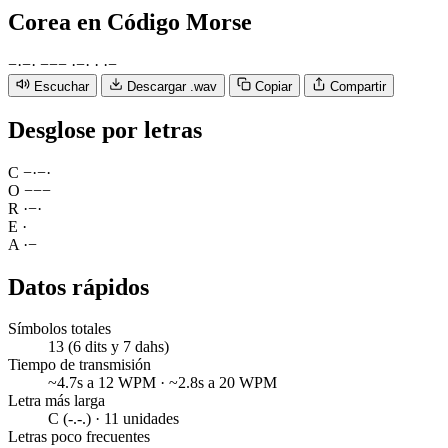
Corea
en Código Morse
−
·
−
·
−
−
−
·
−
·
·
·
−
Escuchar
Descargar .wav
Copiar
Compartir
Desglose por letras
C
−
·
−
·
O
−
−
−
R
·
−
·
E
·
A
·
−
Datos rápidos
Símbolos totales
13 (6 dits y 7 dahs)
Tiempo de transmisión
~4.7s a 12 WPM · ~2.8s a 20 WPM
Letra más larga
C (-.-.) · 11 unidades
Letras poco frecuentes