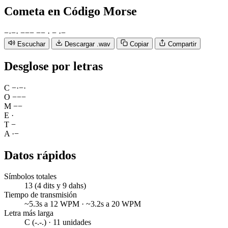
Cometa
en Código Morse
−
·
−
·
−
−
−
−
−
·
−
·
−
Escuchar
Descargar .wav
Copiar
Compartir
Desglose por letras
C
−
·
−
·
O
−
−
−
M
−
−
E
·
T
−
A
·
−
Datos rápidos
Símbolos totales
13 (4 dits y 9 dahs)
Tiempo de transmisión
~5.3s a 12 WPM · ~3.2s a 20 WPM
Letra más larga
C (-.-.) · 11 unidades