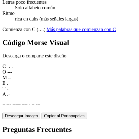
Letras poco frecuentes
Solo alfabeto común
Ritmo
rica en dahs (más señales largas)
Comienza con C (-.-.)
Más palabras que comienzan con C
Código Morse Visual
Descarga o comparte este diseño
C
-.-.
O
---
M
--
E
.
T
-
A
.-
−
·
−
·
−
−
−
−
−
·
−
·
−
Descargar Imagen
Copiar al Portapapeles
Preguntas Frecuentes