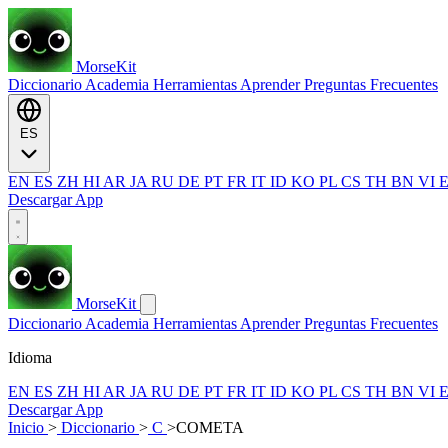
MorseKit
Diccionario
Academia
Herramientas
Aprender
Preguntas Frecuentes
ES
EN
ES
ZH
HI
AR
JA
RU
DE
PT
FR
IT
ID
KO
PL
CS
TH
BN
VI
Descargar App
MorseKit
Diccionario
Academia
Herramientas
Aprender
Preguntas Frecuentes
Idioma
EN
ES
ZH
HI
AR
JA
RU
DE
PT
FR
IT
ID
KO
PL
CS
TH
BN
VI
Descargar App
Inicio
>
Diccionario
>
C
>
COMETA