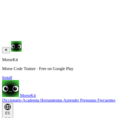
MorseKit
Morse Code Trainer · Free on Google Play
Install
MorseKit
Diccionario
Academia
Herramientas
Aprender
Preguntas Frecuentes
ES