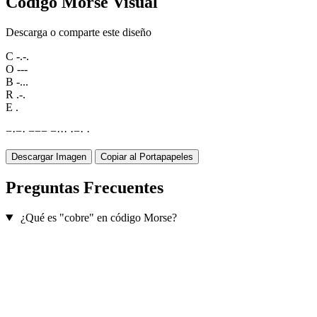
Código Morse Visual
Descarga o comparte este diseño
C
-.-.
O
---
B
-...
R
.-.
E
.
−
·
−
·
−
−
−
−
·
·
·
·
−
·
·
Descargar Imagen
Copiar al Portapapeles
Preguntas Frecuentes
¿Qué es "cobre" en código Morse?