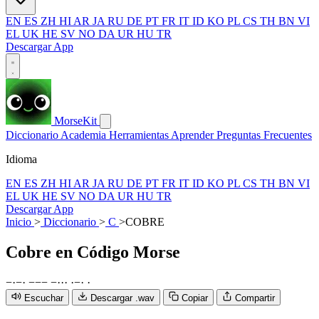
EN
ES
ZH
HI
AR
JA
RU
DE
PT
FR
IT
ID
KO
PL
CS
TH
BN
VI
EL
UK
HE
SV
NO
DA
UR
HU
TR
Descargar App
MorseKit
Diccionario
Academia
Herramientas
Aprender
Preguntas Frecuentes
Idioma
EN
ES
ZH
HI
AR
JA
RU
DE
PT
FR
IT
ID
KO
PL
CS
TH
BN
VI
EL
UK
HE
SV
NO
DA
UR
HU
TR
Descargar App
Inicio
>
Diccionario
>
C
>
COBRE
Cobre
en Código Morse
−
·
−
·
−
−
−
−
·
·
·
·
−
·
·
Escuchar
Descargar .wav
Copiar
Compartir