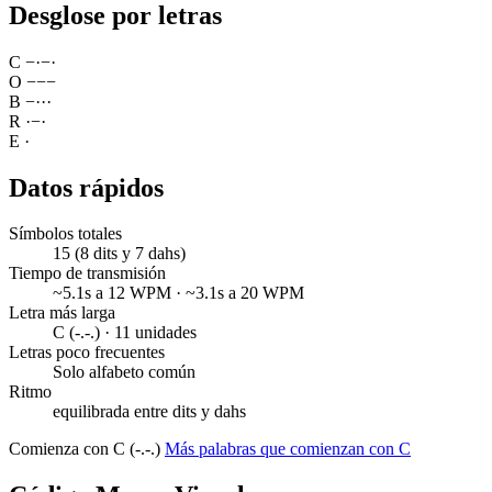
Desglose por letras
C
−
·
−
·
O
−
−
−
B
−
·
·
·
R
·
−
·
E
·
Datos rápidos
Símbolos totales
15 (8 dits y 7 dahs)
Tiempo de transmisión
~5.1s a 12 WPM · ~3.1s a 20 WPM
Letra más larga
C (-.-.) · 11 unidades
Letras poco frecuentes
Solo alfabeto común
Ritmo
equilibrada entre dits y dahs
Comienza con C (-.-.)
Más palabras que comienzan con C