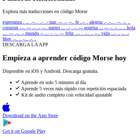
Explora más traducciones en código Morse
esperanza
. ... .--. . .-. .-
paz
.--. .- --..
fe
..-. .
alegria
.- .-.. . --. .-. ..
corazon
-.-. --- .-. .- --..
sueno
... ..- . -. ---
sonrisa
... --- -. .-. .. ..
hola
.... --- .-.. .-
mundo
-- ..- -. -.. ---
feliz
..-. . .-.. .. --..
vida
...- .. -.. .-
libre
.-.. .. -... .-. .
DESCARGA LA APP
Empieza a aprender código Morse hoy
Disponible en iOS y Android. Descarga gratuita.
Aprende en solo 5 minutos al día
Aprende 5 veces más rápido con repetición espaciada
Kit de audio completo con velocidad ajustable
Download on the
App Store
Get it on
Google Play