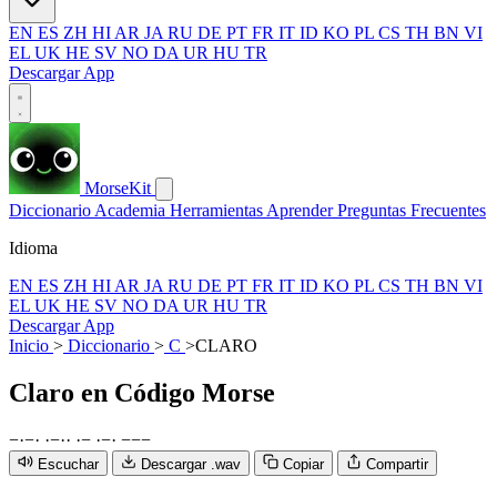
EN
ES
ZH
HI
AR
JA
RU
DE
PT
FR
IT
ID
KO
PL
CS
TH
BN
VI
EL
UK
HE
SV
NO
DA
UR
HU
TR
Descargar App
MorseKit
Diccionario
Academia
Herramientas
Aprender
Preguntas Frecuentes
Idioma
EN
ES
ZH
HI
AR
JA
RU
DE
PT
FR
IT
ID
KO
PL
CS
TH
BN
VI
EL
UK
HE
SV
NO
DA
UR
HU
TR
Descargar App
Inicio
>
Diccionario
>
C
>
CLARO
Claro
en Código Morse
−
·
−
·
·
−
·
·
·
−
·
−
·
−
−
−
Escuchar
Descargar .wav
Copiar
Compartir