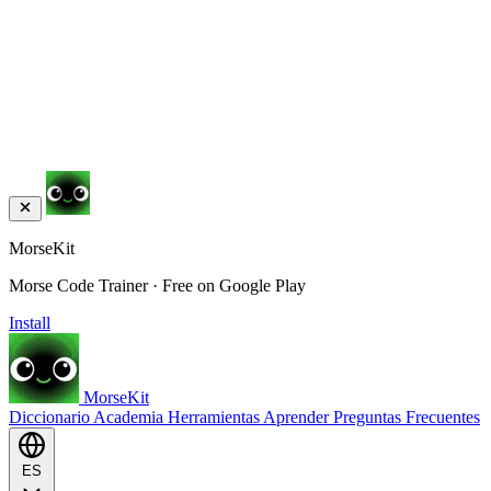
MorseKit
Morse Code Trainer · Free on Google Play
Install
MorseKit
Diccionario
Academia
Herramientas
Aprender
Preguntas Frecuentes
ES