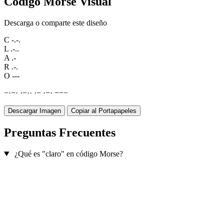
Código Morse Visual
Descarga o comparte este diseño
C
-.-.
L
.-..
A
.-
R
.-.
O
---
−
·
−
·
·
−
·
·
·
−
·
−
·
−
−
−
Descargar Imagen
Copiar al Portapapeles
Preguntas Frecuentes
¿Qué es "claro" en código Morse?