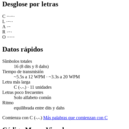
Desglose por letras
C
−
·
−
·
L
·
−
·
·
A
·
−
R
·
−
·
O
−
−
−
Datos rápidos
Símbolos totales
16 (8 dits y 8 dahs)
Tiempo de transmisión
~5.5s a 12 WPM · ~3.3s a 20 WPM
Letra más larga
C (-.-.) · 11 unidades
Letras poco frecuentes
Solo alfabeto común
Ritmo
equilibrada entre dits y dahs
Comienza con C (-.-.)
Más palabras que comienzan con C