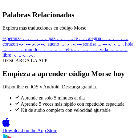
Palabras Relacionadas
Explora más traducciones en código Morse
esperanza
. ... .--. . .-. .-
paz
.--. .- --..
fe
..-. .
alegria
.- .-.. . --. .-. ..
corazon
-.-. --- .-. .- --..
sueno
... ..- . -. ---
sonrisa
... --- -. .-. .. ..
hola
.... --- .-.. .-
mundo
-- ..- -. -.. ---
feliz
..-. . .-.. .. --..
vida
...- .. -.. .-
libre
.-.. .. -... .-. .
DESCARGA LA APP
Empieza a aprender código Morse hoy
Disponible en iOS y Android. Descarga gratuita.
Aprende en solo 5 minutos al día
Aprende 5 veces más rápido con repetición espaciada
Kit de audio completo con velocidad ajustable
Download on the
App Store