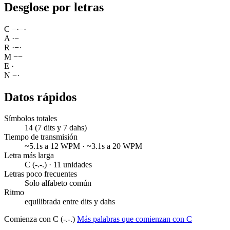
Desglose por letras
C
−
·
−
·
A
·
−
R
·
−
·
M
−
−
E
·
N
−
·
Datos rápidos
Símbolos totales
14 (7 dits y 7 dahs)
Tiempo de transmisión
~5.1s a 12 WPM · ~3.1s a 20 WPM
Letra más larga
C (-.-.) · 11 unidades
Letras poco frecuentes
Solo alfabeto común
Ritmo
equilibrada entre dits y dahs
Comienza con C (-.-.)
Más palabras que comienzan con C