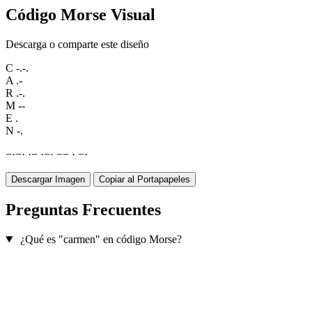
Código Morse Visual
Descarga o comparte este diseño
C
-.-.
A
.-
R
.-.
M
--
E
.
N
-.
−
·
−
·
·
−
·
−
·
−
−
·
−
·
Descargar Imagen
Copiar al Portapapeles
Preguntas Frecuentes
¿Qué es "carmen" en código Morse?