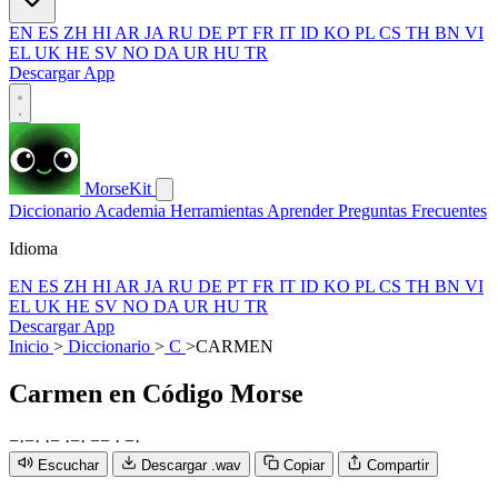
EN
ES
ZH
HI
AR
JA
RU
DE
PT
FR
IT
ID
KO
PL
CS
TH
BN
VI
EL
UK
HE
SV
NO
DA
UR
HU
TR
Descargar App
MorseKit
Diccionario
Academia
Herramientas
Aprender
Preguntas Frecuentes
Idioma
EN
ES
ZH
HI
AR
JA
RU
DE
PT
FR
IT
ID
KO
PL
CS
TH
BN
VI
EL
UK
HE
SV
NO
DA
UR
HU
TR
Descargar App
Inicio
>
Diccionario
>
C
>
CARMEN
Carmen
en Código Morse
−
·
−
·
·
−
·
−
·
−
−
·
−
·
Escuchar
Descargar .wav
Copiar
Compartir