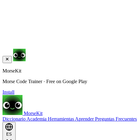
MorseKit
Morse Code Trainer · Free on Google Play
Install
MorseKit
Diccionario
Academia
Herramientas
Aprender
Preguntas Frecuentes
ES